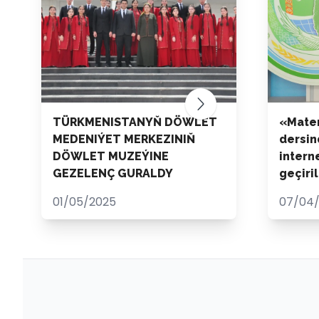
TÜRKMENISTANYŇ DÖWLET
«Mater
MEDENIÝET MERKEZINIŇ
dersin
DÖWLET MUZEÝINE
intern
GEZELENÇ GURALDY
geçiril
01/05/2025
07/04