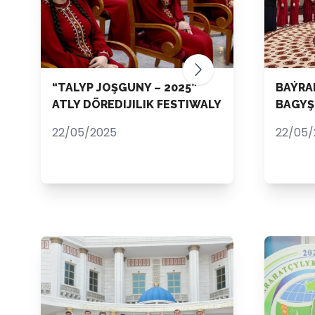
“TALYP JOŞGUNY – 2025”
BAÝRA
ATLY DÖREDIJILIK FESTIWALY
BAGYŞ
22/05/2025
22/05/