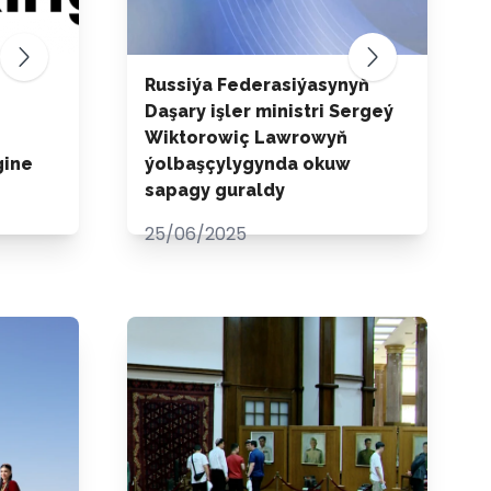
Russiýa Federasiýasynyň
Daşary işler ministri Sergeý
Wiktorowiç Lawrowyň
gine
ýolbaşçylygynda okuw
sapagy guraldy
25/06/2025