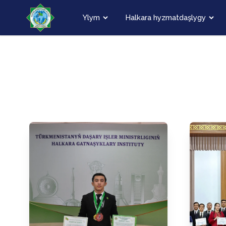
Ylym
Halkara hyzmatdaşlygy