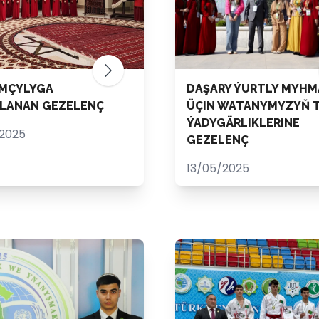
MÇYLYGA
DAŞARY ÝURTLY MYH
LANAN GEZELENÇ
ÜÇIN WATANYMYZYŇ 
ÝADYGÄRLIKLERINE
2025
GEZELENÇ
13/05/2025