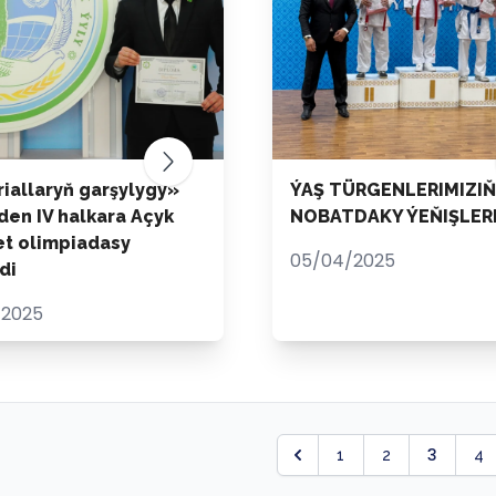
iallaryň garşylygy»
ÝAŞ TÜRGENLERIMIZIŇ
den IV halkara Açyk
NOBATDAKY ÝEŇIŞLER
et olimpiadasy
05/04/2025
di
/2025
3
1
2
4