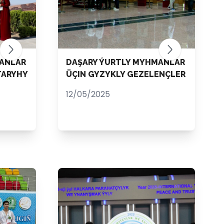
MANLAR
DAŞARY ÝURTLY MYHMANLAR
TARYHY
ÜÇIN GYZYKLY GEZELENÇLER
12/05/2025