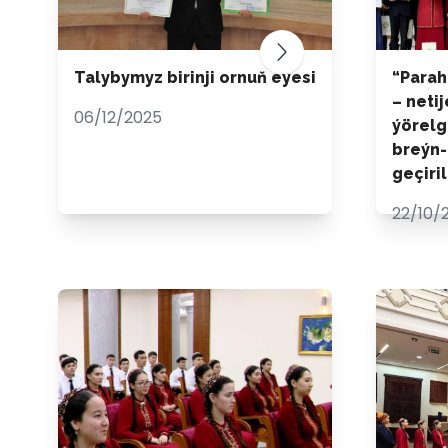
Talybymyz birinji ornuň eýesi
“Parah
– neti
06/12/2025
ýörelge
breýn-
geçiril
22/10/