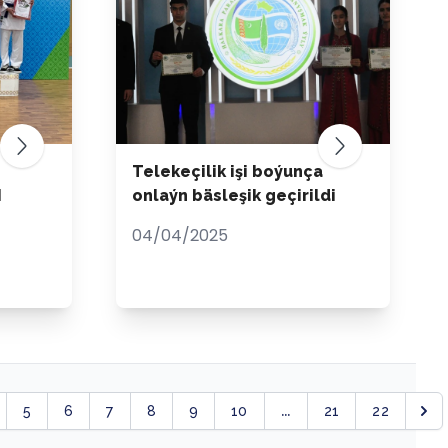
Telekeçilik işi boýunça
I
onlaýn bäsleşik geçirildi
04/04/2025
...
5
6
7
8
9
10
21
22