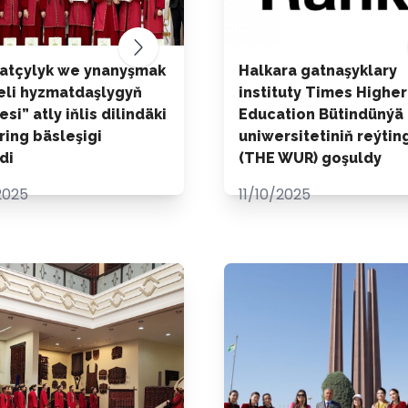
atçylyk we ynanyşmak
Halkara gatnaşyklary
jeli hyzmatdaşlygyň
instituty Times Higher
si” atly iňlis dilindäki
Education Bütindünýä
ring bäsleşigi
uniwersitetiniň reýtin
di
(THE WUR) goşuldy
2025
11/10/2025