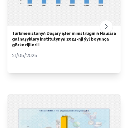
Türkmenistanyň Daşary işler ministrliginiň Halkara
gatnaşyklary institutynyň 2024-nji ýyl boýunça
görkezijileri I
21/05/2025