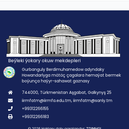
Beýleki ýokary okuw mekdepleri
Gurbanguly Berdimuhamedow adyndaky
Howandarlyga mätäç çagalara hemaýat bermek
boýunça haýyr-sahawat gaznasy
744000, Türkmenistan Aşgabat, Galkynyş 25
iirmfatm@iirmfa.edu.tm, iirmfatm@sanly.tm
+99312266155
+99312266183
© 2026 Haklary doly goralandyr:
TDIMHGI