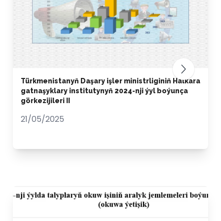
Türkmenistanyň Daşary işler ministrliginiň Halkara
gatnaşyklary institutynyň 2024-nji ýyl boýunça
görkezijileri II
21/05/2025