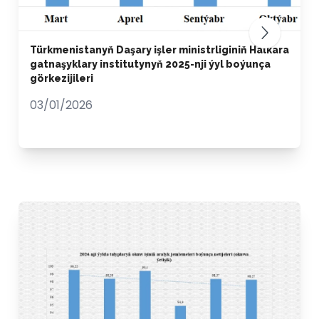
Türkmenistanyň Daşary işler ministrliginiň Halkara
gatnaşyklary institutynyň 2025-nji ýyl boýunça
görkezijileri
03/01/2026