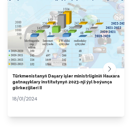
Türkmenistanyň Daşary işler ministrliginiň Halkara
gatnaşyklary institutynyň 2023-nji ýyl boýunça
görkezijileri II
18/01/2024