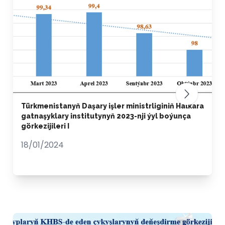
Türkmenistanyň Daşary işler ministrliginiň Halkara
gatnaşyklary institutynyň 2023-nji ýyl boýunça
görkezijileri I
18/01/2024