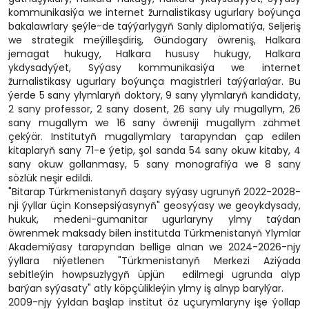
kommunikasiýa we internet žurnalistikasy ugurlary boýunça
bakalawrlary şeýle-de taýýarlygyň Sanly diplomatiýa, Seljeriş
we strategik meýilleşdiriş, Gündogary öwreniş, Halkara
jemagat hukugy, Halkara hususy hukugy, Halkara
ykdysadyýet, Syýasy kommunikasiýa we internet
žurnalistikasy ugurlary boýunça magistrleri taýýarlaýar. Bu
ýerde 5 sany ylymlaryň doktory, 9 sany ylymlaryň kandidaty,
2 sany professor, 2 sany dosent, 26 sany uly mugallym, 26
sany mugallym we 16 sany öwreniji mugallym zähmet
çekýär. Institutyň mugallymlary tarapyndan çap edilen
kitaplaryň sany 71-e ýetip, şol sanda 54 sany okuw kitaby, 4
sany okuw gollanmasy, 5 sany monografiýa we 8 sany
sözlük neşir edildi.
"Bitarap Türkmenistanyň daşary syýasy ugrunyň 2022-2028-
nji ýyllar üçin Konsepsiýasynyň" geosyýasy we geoykdysady,
hukuk, medeni-gumanitar ugurlaryny ylmy taýdan
öwrenmek maksady bilen institutda
Türkmenistanyň Ylymlar
Akademiýasy tarapyndan bellige alnan we 2024-2026-njy
ýyllara niýetlenen "Türkmenistanyň Merkezi Aziýada
sebitleýin howpsuzlygyň üpjün edilmegi ugrunda alyp
barýan syýasaty" atly köpçülikleýin
ylmy iş alnyp barylýar.
2009-njy ýyldan başlap institut öz uçurymlaryny işe ýollap