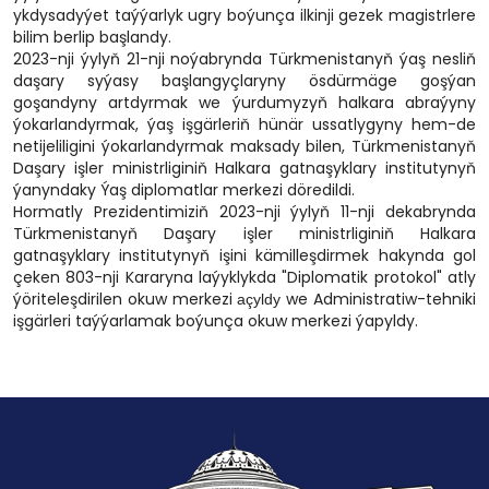
ykdysadyýet taýýarlyk ugry boýunça ilkinji gezek magistrlere
bilim berlip başlandy.
2023-nji ýylyň 21-nji noýabrynda Türkmenistanyň ýaş nesliň
daşary syýasy başlangyçlaryny ösdürmäge goşýan
goşandyny artdyrmak we ýurdumyzyň halkara abraýyny
ýokarlandyrmak, ýaş işgärleriň hünär ussatlygyny hem-de
netijeliligini ýokarlandyrmak maksady bilen, Türkmenistanyň
Daşary işler ministrliginiň Halkara gatnaşyklary institutynyň
ýanyndaky Ýaş diplomatlar merkezi döredildi.
Hormatly Prezidentimiziň 2023-nji ýylyň 11-nji dekabrynda
Türkmenistanyň Daşary işler ministrliginiň Halkara
gatnaşyklary institutynyň işini kämilleşdirmek hakynda gol
çeken 803-nji Kararyna laýyklykda "Diplomatik protokol" atly
ýöriteleşdirilen okuw merkezi
we Administratiw-tehniki
açyldy
işgärleri taýýarlamak boýunça okuw merkezi ýapyldy.