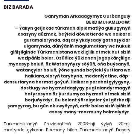
BIZ BARADA
Gahryman Arkadagymyz Gurbanguly
BERDIMUHAMEDOW:
— Ýakyn geljekde türkmen diplomatiýa gullugynyň
esasyny düzmek, beýleki döwletlerde we halkara
guramalarynda, daşary ykdysady gatnaşyklar
ulgamynda, dünýäniň maglumatlary we hukuk
giňişliginde Türkmenistana wekilçilik etmek hut siziň
wezipäňiz bolar. Özüňize ýüklenen jogapkärçilige
mynasyp boluň, öz Watanyňyzy söýüň, oňa buýsanyň,
watançylar boluň, ýöne şunda beýleki ýurtlara we
halklara,olaryň taryhyna, medeniýetine, däp-
dessurlaryna hormat goýuň. Halkara parahatçylygyny,
dostlugy we hyzmatdaşlygy pugtalandyrmagyň
hatyrasyna öz ýurdumyza hyzmat etmek siziň
borjuňyzdyr. Bu belent ýörelgeler ýol görkeziji
şamçyrag, bu gün okuwyňyzyň, ertir bolsa siziň işiňiziň
esasy many-mazmuny bolmalydyr.
Türkmenistanyň Prezidentiniň 2008-nji ýylyň 20-nji
martynda çykaran Permany bilen Türkmenistanyň Daşary