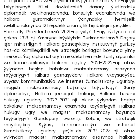
esasynda 2014-2023-nji ýyllar aralygynda institutyň 5-nji ýyl
talyplarynyň 151-si döwletimiziň daşary ýurtlardaky
diplomatik wekilhanalarynda, konsullyk edaralarynda we
halkara guramalarynyň ýanyndaky hemişelik
wekilhanalarynda 12 hepdelik önümçilik tejribeligini geçdiler.
Hormatly Prezidentimiziň 2021-nji ýylyň 9-njy iýulynda gol
çeken 2318-nji Kararyna laýyklykda Türkmenistanyň Daşary
işler ministrliginiň Halkara gatnaşyklary institutynyň gurluşy
has-da kämilleşdirildi we Strategik barlaglar boýunça ylmy
merkezi, Ýaş diplomatlaryň mekdebi hem-de Sanly ulgamlar
we kommunikasiýa bölümi açyldy. 2021-2022-nji okuw
ýylyndan başlap bakalawr maksatnamasy esasynda
taýýarlygyň Halkara gatnaşyklary, Halkara ykdysadyýet,
Syýasy kommunikasiýa we internet žurnalistikasy ugurlary,
magistr maksatnamasy boýunça taýýarlygyň Sanly
diplomatiýa, Halkara jemagat hukugy, Halkara hususy
hukugy ugurlary, 2022-2023-nji okuw ýylyndan başlap
bakalawr maksatnamasy esasynda taýýarlygyň Halkara
hukugy ugry we magistr maksatnamasy boýunça
taýýarlygyň Gündogary öwreniş, Seljeriş we strategik
meýilleşdiriş, Syýasy kommunikasiýa we internet
žurnalistikasy ugurlary, şeýle-de 2023-2024-nji okuw
ýylyndan magistr maksatnamasy esasynda halkara