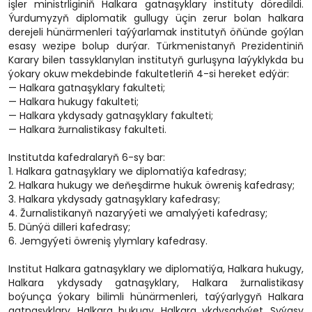
işler ministrliginiň Halkara gatnaşyklary instituty döredildi.
Ýurdumyzyň diplomatik gullugy üçin zerur bolan halkara
derejeli hünärmenleri taýýarlamak institutyň öňünde goýlan
esasy wezipe bolup durýar. Türkmenistanyň Prezidentiniň
Karary bilen tassyklanylan institutyň gurluşyna laýyklykda bu
ýokary okuw mekdebinde fakultetleriň 4-si hereket edýär:
— Halkara gatnaşyklary fakulteti;
— Halkara hukugy fakulteti;
— Halkara ykdysady gatnaşyklary fakulteti;
— Halkara žurnalistikasy fakulteti.
Institutda kafedralaryň 6-sy bar:
1. Halkara gatnaşyklary we diplomatiýa kafedrasy;
2. Halkara hukugy we deňeşdirme hukuk öwreniş kafedrasy;
3. Halkara ykdysady gatnaşyklary kafedrasy;
4. Žurnalistikanyň nazaryýeti we amalyýeti kafedrasy;
5. Dünýä dilleri kafedrasy;
6. Jemgyýeti öwreniş ylymlary kafedrasy.
Institut Halkara gatnaşyklary we diplomatiýa, Halkara hukugy,
Halkara ykdysady gatnaşyklary, Halkara žurnalistikasy
boýunça ýokary bilimli hünärmenleri, taýýarlygyň Halkara
gatnaşyklary, Halkara hukugy, Halkara ykdysadyýet, Syýasy