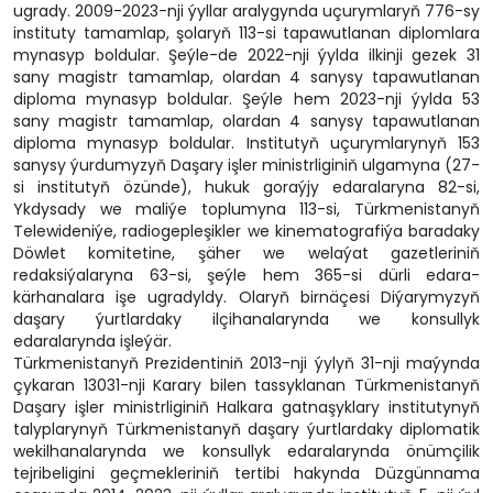
ugrady. 2009-2023-nji ýyllar aralygynda uçurymlaryň 776-sy
instituty tamamlap, şolaryň 113-si tapawutlanan diplomlara
mynasyp boldular. Şeýle-de 2022-nji ýylda ilkinji gezek 31
sany magistr tamamlap, olardan 4 sanysy tapawutlanan
diploma mynasyp boldular. Şeýle hem 2023-nji ýylda 53
sany magistr tamamlap, olardan 4 sanysy tapawutlanan
diploma mynasyp boldular. Institutyň uçurymlarynyň 153
sanysy ýurdumyzyň Daşary işler ministrliginiň ulgamyna (27-
si institutyň özünde), hukuk goraýjy edaralaryna 82-si,
Ykdysady we maliýe toplumyna 113-si, Türkmenistanyň
Telewideniýe, radiogepleşikler we kinematografiýa baradaky
Döwlet komitetine, şäher we welaýat gazetleriniň
redaksiýalaryna 63-si, şeýle hem 365-si dürli edara-
kärhanalara işe ugradyldy. Olaryň birnäçesi Diýarymyzyň
daşary ýurtlardaky ilçihanalarynda we konsullyk
edaralarynda işleýär.
Türkmenistanyň Prezidentiniň 2013-nji ýylyň 31-nji maýynda
çykaran 13031-nji Karary bilen tassyklanan Türkmenistanyň
Daşary işler ministrliginiň Halkara gatnaşyklary institutynyň
talyplarynyň Türkmenistanyň daşary ýurtlardaky diplomatik
wekilhanalarynda we konsullyk edaralarynda önümçilik
tejribeligini geçmekleriniň tertibi hakynda Düzgünnama