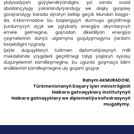
ykdysadyýeti güýçlendirýändigini, şol sanda sosial
abadançylygy ýokarlandyrýandygy we daşky gurşawy
goraýandygy barada aýratyn belläp geçdi. Mundan başga-
da, K.Mommadow bu başlangyjyň durmuşa geçirilmegi
ýurdumyzyň açyk we ygtybarly energiýa akymlarynyň
emele gelmegine, gaýtadan dikeldilýän energiýa
çeşmeleriniň dünýä ulgamyna goşulyşmagyna ýardam
berjekdigini nygtady.
Şeýle duşuşyklaryň türkmen diplomatiýasynyň milli
mekdebinde yzygiderli geçirilmegi talyp ýaşlaryň syýasy
düşünjeleriniň kämilleşmegine, bu ugurda goşmaça bilim
endikleriniň kämilleşmegine uly goşant goşýar.
Rahym AKMURADOW,
Türkmenistanyň Daşary işler ministrliginiň
Halkara gatnaşyklary institutynyň
Halkara gatnaşyklary we diplomatiýa kafedrasynyň
mugallymy.