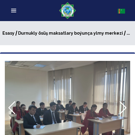
/
/ Halypa diplomat bilen açyk sapak geçirildi
Esasy
Durnukly ösüş maksatlary boýunça ylmy merkezi