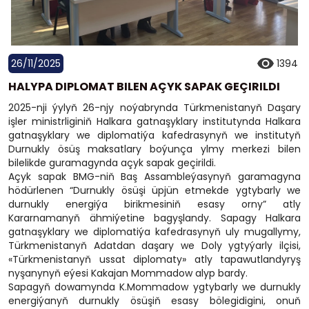
26/11/2025
1394
HALYPA DIPLOMAT BILEN AÇYK SAPAK GEÇIRILDI
2025-nji ýylyň 26-njy noýabrynda Türkmenistanyň Daşary
işler ministrliginiň Halkara gatnaşyklary institutynda Halkara
gatnaşyklary we diplomatiýa kafedrasynyň we institutyň
Durnukly ösüş maksatlary boýunça ylmy merkezi bilen
bilelikde guramagynda açyk sapak geçirildi.
Açyk sapak BMG-niň Baş Assambleýasynyň garamagyna
hödürlenen “Durnukly ösüşi üpjün etmekde ygtybarly we
durnukly energiýa birikmesiniň esasy orny” atly
Kararnamanyň ähmiýetine bagyşlandy. Sapagy Halkara
gatnaşyklary we diplomatiýa kafedrasynyň uly mugallymy,
Türkmenistanyň Adatdan daşary we Doly ygtyýarly ilçisi,
«Türkmenistanyň ussat diplomaty» atly tapawutlandyryş
nyşanynyň eýesi Kakajan Mommadow alyp bardy.
Sapagyň dowamynda K.Mommadow ygtybarly we durnukly
energiýanyň durnukly ösüşiň esasy bölegidigini, onuň