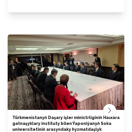
Türkmenistanyň Daşary işler ministrliginiň Halkara
gatnaşyklary instituty bilen Ýaponiýanyň Soka
uniwersitetiniň arasyndaky hyzmatdaşlyk