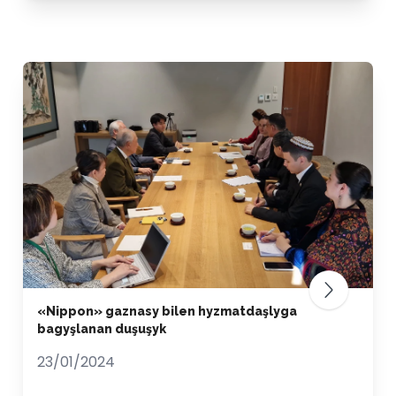
«Nippon» gaznasy bilen hyzmatdaşlyga
bagyşlanan duşuşyk
23/01/2024