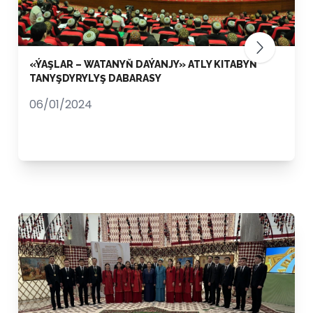
«ÝAŞLAR – WATANYŇ DAÝANJY» ATLY KITABYŇ
TANYŞDYRYLYŞ DABARASY
06/01/2024