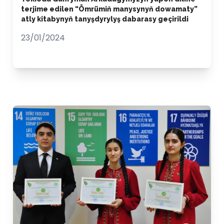
terjime edilen “Ömrümiň manysynyň dowamaty”
atly kitabynyň tanyşdyrylyş dabarasy geçirildi
23/01/2024