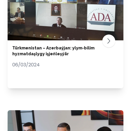
Türkmenistan – Azerbaýjan: ylym-bilim
hyzmatdaşlygy işjeňleşýär
06/03/2024