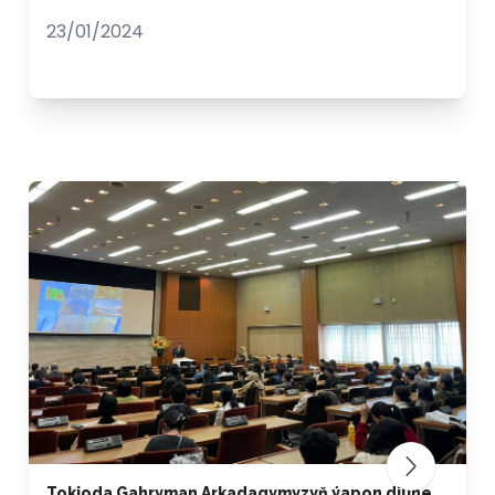
23/01/2024
Tokioda Gahryman Arkadagymyzyň ýapon diline