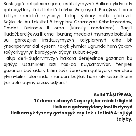
Bäsleşigiň netijelerine görä, institutymyzyň Halkara ykdysady
gatnaşyklary fakultetiniň talyby Goçmyrat Penjiýew I orna
(altyn medala) mynasyp bolup, ýokary netije görkezdi.
Şeýle-de bu fakultetiň talyplary Orazmyrat Sähetmyradow,
Döwlet Kerimow II orna (kümüş medallara), Bägül
Hudaýberdiýewa III orna (bürünç medala) mynasyp boldular.
Bu görkezijiler institutymyzyň talyplarynyň diňe bir
ynsanperwer däl, eýsem, takyk ylymlar ugrunda hem ýokary
taýýarlygynyň bardygyny aýdyň subut edýär.
Talyp deň-duşlarymyzyň halkara derejesinde gazanan bu
ajaýyp üstünlikleri bizi has-da buýsandyrýar. Ýeňijileri
gazanan baýraklary bilen tüýs ýürekden gutlaýarys we olara
ylym-bilim äleminde mundan beýläk hem uly üstünlikleriň
ýar bolmagyny arzuw edýäris!
Selbi TÄŞLIÝEWA,
Türkmenistanyň Daşary işler ministrliginiň
Halkara gatnaşyklary institutynyň
Halkara ykdysady gatnaşyklary fakultetiniň 4-nji ýyl
talyby.