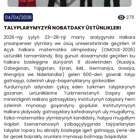
04/04/2026
2711
TALYPLARYMYZYŇ NOBATDAKY ÜSTÜNLIKLERI
2026-njy ýylyň 23—28-nji marty aralygynda Halkara
ynsanperwer ylymlary we ösüş uniwersitetinde geçirilen VI
Açyk halkara matematika olimpiadasy (OMOUS-2026)
üstünlikli tamamlandy. Bäş günüň dowamynda geçirilen bu
halkara bäsleşigine dünýäniň 9 döwletinden (Russiýa,
Özbegistan, Täjigistan, Eýran, BAE, Germaniýa, Gresiýa,
Wengriýa we Niderlandlar) gelen 600-den gowrak talyp
gatnaşyp, özleriniň ukyp-başarnyklaryny görkezdiler.
Ýurdumyzyň adyndan çykyş eden türkmen talyplarynyň
gazanan üstünliklerine Türkmenistanyň Daşary işler
ministrliginiň Halkara gatnaşyklary institutynyň talyplary hem
özleriniň mynasyp goşandyny goşdular. Institutymyzyň
Halkara ykdysady gatnaşyklary kafedrasynyň uly mugallymy,
fizika-matematika ylymlarynyň kandidaty, halypa mugallym
Gaplaň Esenamanowyň ýolbaşçylygynda taýýarlanylan
talyplar topary bu abraýly bäsleşige işjeň gatnaşyp, ýene-de
bir gezek baýrakly orunlara mynasyp bolmagy başardylar.