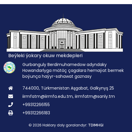
Beýleki ýokary okuw mekdepleri
Gurbanguly Berdimuhamedow adyndaky
Howandarlyga mätäç çagalara hemaýat bermek
boýunça haýyr-sahawat gaznasy
744000, Türkmenistan Aşgabat, Galkynyş 25
iirmfatm@iirmfa.edu.tm, iirmfatm@sanly.tm
+99312266155
+99312266183
© 2026 Haklary doly goralandyr:
TDIMHGI