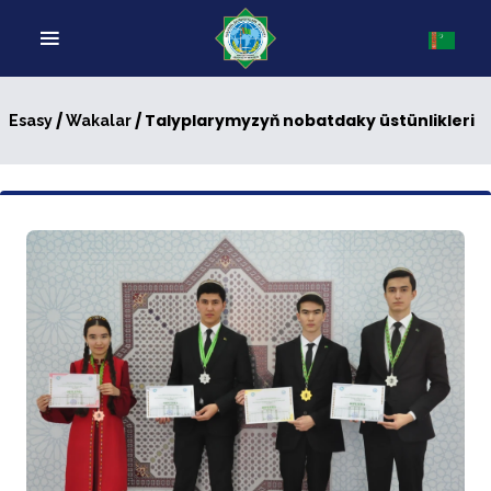
/
/ Talyplarymyzyň nobatdaky üstünlikleri
Esasy
Wakalar