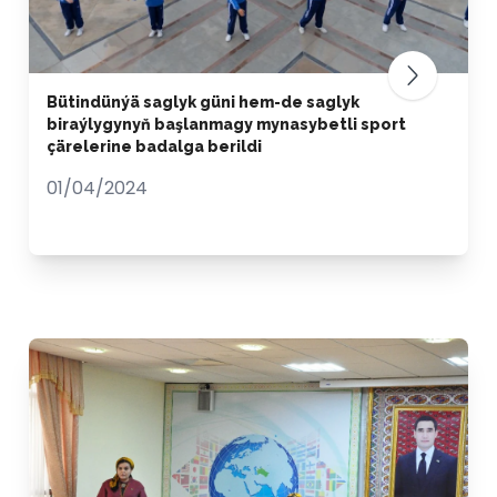
Bütindünýä saglyk güni hem-de saglyk
biraýlygynyň başlanmagy mynasybetli sport
çärelerine badalga berildi
01/04/2024