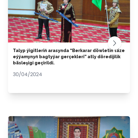
Talyp ýigitleriň arasynda “Berkarar döwletiň täze
eýýamynyň bagtyýar gerçekleri” atly döredijilik
bäsleşigi geçirildi.
30/04/2024