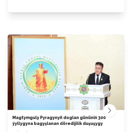
Magtymguly Pyragynyñ doglan gününiň 300
ýyllygyna bagyşlanan döredijilik duşuşygy