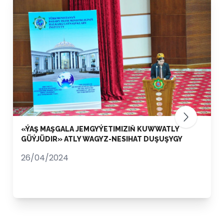
«ÝAŞ MAŞGALA JEMGYÝETIMIZIŇ KUWWATLY
GÜÝJÜDIR» ATLY WAGYZ-NESIHAT DUŞUŞYGY
26/04/2024