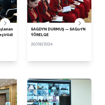
şlanan
SAGDYN DURMUŞ — SAGDYN
çirildi
ÝÖRELGE
20/09/2024