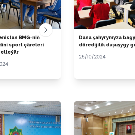
enistan BMG-niň
Dana şahyrymyza bagy
ini sport çäreleri
döredijilik duşuşygy ge
belleýär
25/10/2024
2024