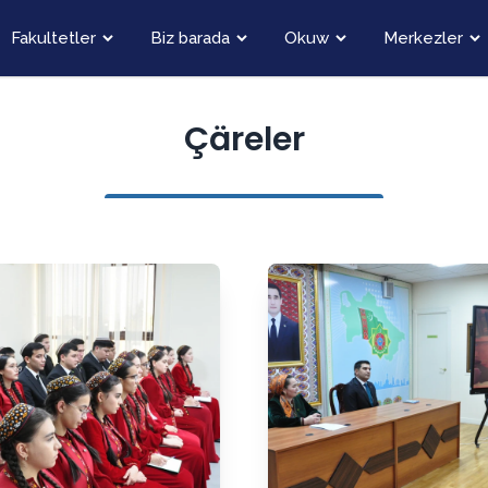
Fakultetler
Biz barada
Okuw
Merkezler
Çäreler