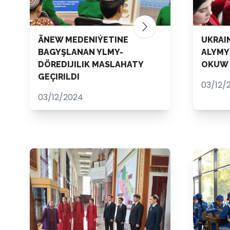
ÄNEW MEDENIÝETINE
UKRAI
BAGYŞLANAN YLMY-
ALYMY
DÖREDIJILIK MASLAHATY
OKUW 
GEÇIRILDI
03/12/
03/12/2024