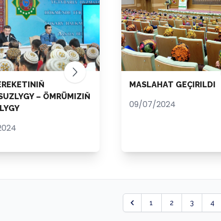
EREKETINIŇ
MASLAHAT GEÇIRILDI
UZLYGY – ÖMRÜMIZIŇ
09/07/2024
LYGY
2024
1
2
3
4