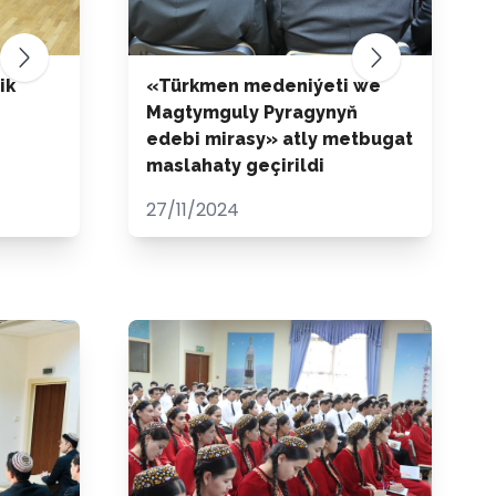
ik
«Türkmen medeniýeti we
Magtymguly Pyragynyň
edebi mirasy» atly metbugat
maslahaty geçirildi
27/11/2024