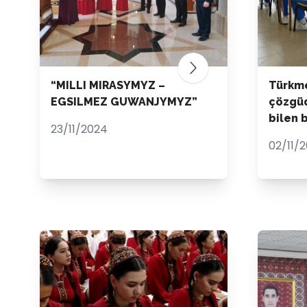
“MILLI MIRASYMYZ –
Türkm
EGSILMEZ GUWANJYMYZ”
çözgüd
bilen 
23/11/2024
02/11/