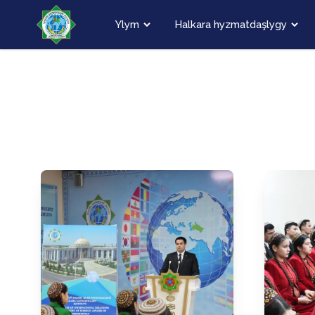
Ylym
Halkara hyzmatdaşlygy