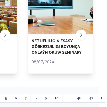
NETIJELILIGIŇ ESASY
GÖRKEZIJILIGI BOÝUNÇA
ONLAÝN OKUW SEMINARY
08/07/2024
6
...
5
7
8
9
10
46
47