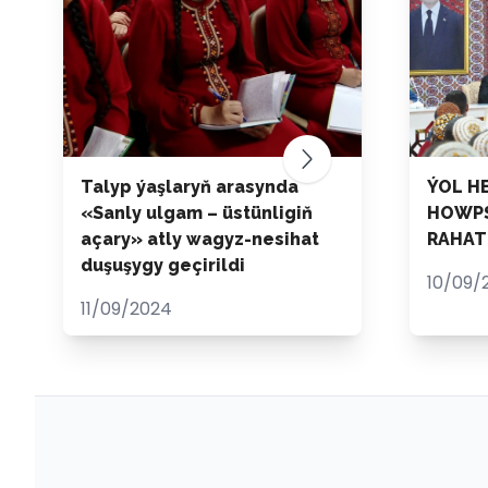
Talyp ýaşlaryň arasynda
ÝOL H
«Sanly ulgam – üstünligiň
HOWPS
açary» atly wagyz-nesihat
RAHAT
duşuşygy geçirildi
10/09/
11/09/2024