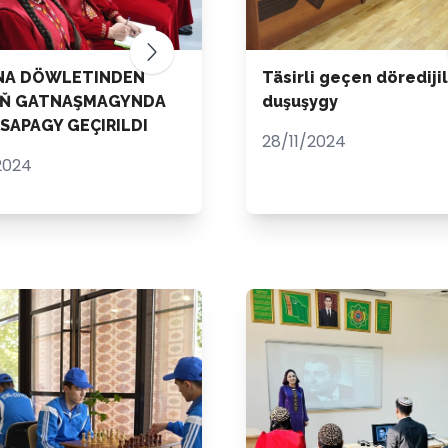
NA DÖWLETINDEN
Täsirli geçen döredijil
Ň GATNAŞMAGYNDA
duşuşygy
SAPAGY GEÇIRILDI
28/11/2024
2024