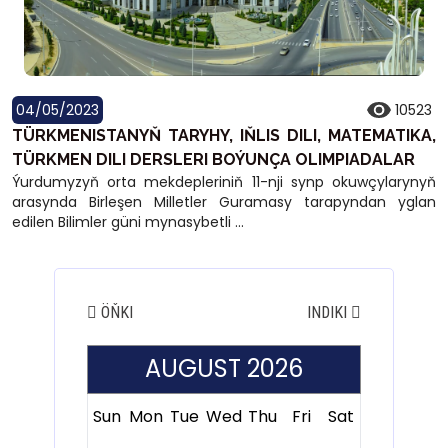
04/05/2023
10523
TÜRKMENISTANYŇ TARYHY, IŇLIS DILI, MATEMATIKA,
TÜRKMEN DILI DERSLERI BOÝUNÇA OLIMPIADALAR
Ýurdumyzyň orta mekdepleriniň 11-nji synp okuwçylarynyň
arasynda Birleşen Milletler Guramasy tarapyndan yglan
edilen Bilimler güni mynasybetli ...
ÖŇKI
INDIKI
AUGUST 2026
Sun
Mon
Tue
Wed
Thu
Fri
Sat