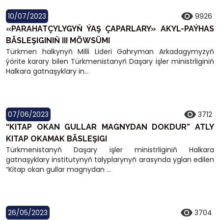
10/07/2023
9926
«PARAHATÇYLYGYŇ ÝAŞ ÇAPARLARY» AKYL-PAÝHAS
BÄSLEŞIGINIŇ III MÖWSÜMI
Türkmen halkynyň Milli Lideri Gahryman Arkadagymyzyň
ýörite karary bilen Türkmenistanyň Daşary işler ministrliginiň
Halkara gatnaşyklary in...
07/06/2023
3712
“KITAP OKAN GULLAR MAGNYDAN DOKDUR” ATLY
KITAP OKAMAK BÄSLEŞIGI
Türkmenistanyň Daşary işler ministrliginiň Halkara
gatnaşyklary institutynyň talyplarynyň arasynda yglan edilen
“Kitap okan gullar magnydan ...
26/05/2023
3704