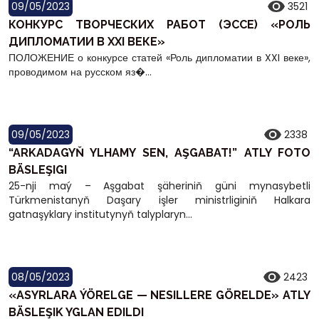
09/05/2023
3521
КОНКУРС ТВОРЧЕСКИХ РАБОТ (ЭССЕ) «РОЛЬ
ДИПЛОМАТИИ В XXI ВЕКЕ»
ПОЛОЖЕНИЕ о конкурсе статей «Роль дипломатии в XXI веке»,
проводимом на русском яз�...
09/05/2023
2338
“ARKADAGYŇ YLHAMY SEN, AŞGABAT!” ATLY FOTO
BÄSLEŞIGI
25-nji maý – Aşgabat şäheriniň güni mynasybetli
Türkmenistanyň Daşary işler ministrliginiň Halkara
gatnaşyklary institutynyň talyplaryn...
08/05/2023
2423
«ASYRLARA ÝÖRELGE — NESILLERE GÖRELDE» ATLY
BÄSLEŞIK YGLAN EDILDI