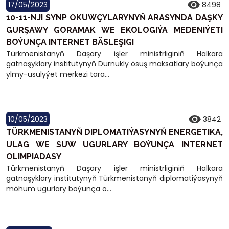
17/05/2023
8498
10-11-NJI SYNP OKUWÇYLARYNYŇ ARASYNDA DAŞKY
GURŞAWY GORAMAK WE EKOLOGIÝA MEDENIÝETI
BOÝUNÇA INTERNET BÄSLEŞIGI
Türkmenistanyň Daşary işler ministrliginiň Halkara
gatnaşyklary institutynyň Durnukly ösüş maksatlary boýunça
ylmy-usulyýet merkezi tara...
10/05/2023
3842
TÜRKMENISTANYŇ DIPLOMATIÝASYNYŇ ENERGETIKA,
ULAG WE SUW UGURLARY BOÝUNÇA INTERNET
OLIMPIADASY
Türkmenistanyň Daşary işler ministrliginiň Halkara
gatnaşyklary institutynyň Türkmenistanyň diplomatiýasynyň
möhüm ugurlary boýunça o...