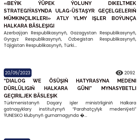
«BEÝIK ÝÜPEK ÝOLUNY DIKELTMEK
STRATEGIÝASYNDA ULAG-ÜSTAŞYR GEÇELGELERIŇ
MÜMKINÇILIKLERI» ATLY YLMY IŞLER BOÝUNÇA
HALKARA BÄSLEŞIGI
Azerbaýjan Respublikasynyň, Gazagystan Respublikasynyň,
Gyrgyz Respublikasynyň, Özbegistan Respublikasynyň,
Täjigistan Respublikasynyň, Türki...
20/05/2023
2092
“DIALOG WE ÖSÜŞIŇ HATYRASYNA MEDENI
DÜRLÜLIGIŇ HALKARA GÜNI” MYNASYBETLI
GEÇIRILJEK BÄSLEŞIK
Türkmenistanyň Daşary işler ministrliginiň Halkara
gatnaşyklary institutynyň “Parahatçylyk medeniýeti”
ÝUNESKO klubynyň gurnamagynda �...