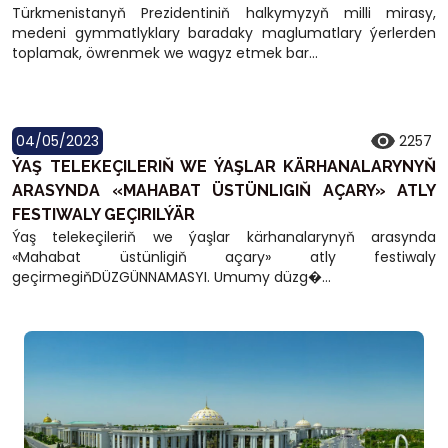
Türkmenistanyň Prezidentiniň halkymyzyň milli mirasy,
medeni gymmatlyklary baradaky maglumatlary ýerlerden
toplamak, öwrenmek we wagyz etmek bar...
04/05/2023
2257
ÝAŞ TELEKEÇILERIŇ WE ÝAŞLAR KÄRHANALARYNYŇ
ARASYNDA «MAHABAT ÜSTÜNLIGIŇ AÇARY» ATLY
FESTIWALY GEÇIRILÝÄR
Ýaş telekeçileriň we ýaşlar kärhanalarynyň arasynda
«Mahabat üstünligiň açary» atly festiwaly
geçirmegiňDÜZGÜNNAMASYI. Umumy düzg�...