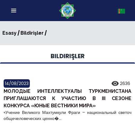
/
/
Esasy
Bildirişler
BILDIRIŞLER
14/08/2023
2636
МОЛОДЫЕ ИНТЕЛЛЕКТУАЛЫ ТУРКМЕНИСТАНА
ПРИГЛАШАЮТСЯ К УЧАСТИЮ В III СЕЗОНЕ
КОНКУРСА «ЮНЫЕ ВЕСТНИКИ МИРА»
«Учение Великого Махтумкули Фраги – национальный светоч
общечеловеческих ценно�...