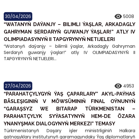
30/04/2026
5008
“WATANYŇ DAÝANJY – BILIMLI ÝAŞLAR, ARKADAGLY
GAHRYMAN SERDARYŇ GUWANJY ÝAŞLAR!” ATLY IV
OLIMPIADASYNYŇ II TAPGYRYNYŇ NETIJELERI
“Watanyň daýanjy – bilimli ýaşlar, Arkadagly Gahryman
Serdaryň guwanjy ýaşlar!” atly IV OLIMPIADASYNYŇ II
TAPGYRYNYŇ NETIJELERI...
27/04/2026
4953
“PARAHATÇYLYGYŇ ÝAŞ ÇAPARLARY” AKYL-PAÝHAS
BÄSLEŞIGINIŇ V MÖWSÜMINIŇ FINAL OÝNUNYŇ
“GARAŞSYZ WE BITARAP TÜRKMENISTAN –
PARAHATÇYLYK SYÝASATYNYŇ HEM-DE ÖZARA
YNANYŞMAK DIALOGYNYŇ MERKEZI” TEMASY
Türkmenistanyň Daşary işler ministrliginiň Halkara
gatnaşyklary institutynyň garamagyndaky Ýaş diplomatlaryň