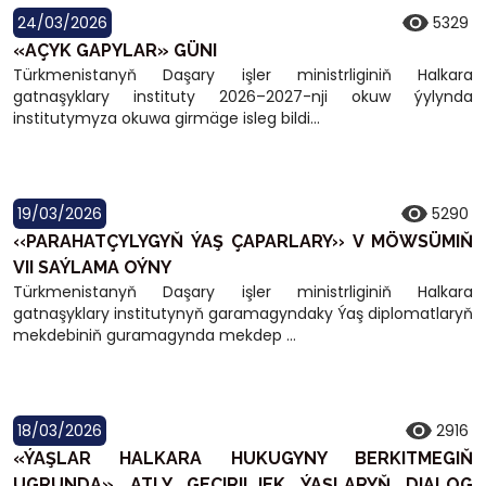
24/03/2026
5329
«AÇYK GAPYLAR» GÜNI
Türkmenistanyň Daşary işler ministrliginiň Halkara
gatnaşyklary instituty 2026–2027-nji okuw ýylynda
institutymyza okuwa girmäge isleg bildi...
19/03/2026
5290
‹‹PARAHATÇYLYGYŇ ÝAŞ ÇAPARLARY›› V MÖWSÜMIŇ
VII SAÝLAMA OÝNY
Türkmenistanyň Daşary işler ministrliginiň Halkara
gatnaşyklary institutynyň garamagyndaky Ýaş diplomatlaryň
mekdebiniň guramagynda mekdep ...
18/03/2026
2916
«ÝAŞLAR HALKARA HUKUGYNY BERKITMEGIŇ
UGRUNDA» ATLY GEÇIRILJEK ÝAŞLARYŇ DIALOG