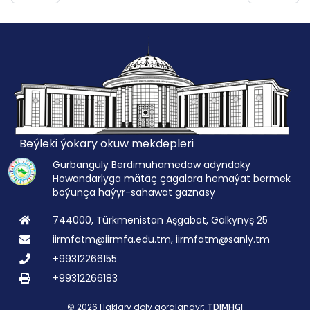
Beýleki ýokary okuw mekdepleri
Gurbanguly Berdimuhamedow adyndaky
Howandarlyga mätäç çagalara hemaýat bermek
boýunça haýyr-sahawat gaznasy
744000, Türkmenistan Aşgabat, Galkynyş 25
iirmfatm@iirmfa.edu.tm, iirmfatm@sanly.tm
+99312266155
+99312266183
© 2026 Haklary doly goralandyr:
TDIMHGI