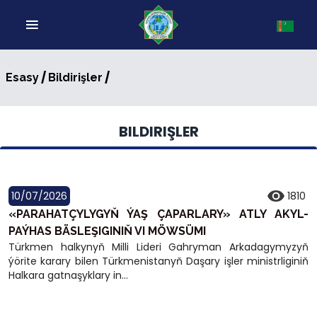
/
/
Esasy
Bildirişler
BILDIRIŞLER
10/07/2026
1810
«PARAHATÇYLYGYŇ ÝAŞ ÇAPARLARY» ATLY AKYL-
PAÝHAS BÄSLEŞIGINIŇ VI MÖWSÜMI
Türkmen halkynyň Milli Lideri Gahryman Arkadagymyzyň
ýörite karary bilen Türkmenistanyň Daşary işler ministrliginiň
Halkara gatnaşyklary in...