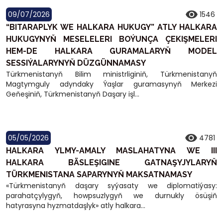
09/07/2026
1546
“BITARAPLYK WE HALKARA HUKUGY” ATLY HALKARA
HUKUGYNYŇ MESELELERI BOÝUNÇA ÇEKIŞMELERI
HEM-DE HALKARA GURAMALARYŇ MODEL
SESSIÝALARYNYŇ DÜZGÜNNAMASY
Türkmenistanyň Bilim ministrliginiň, Türkmenistanyň
Magtymguly adyndaky Ýaşlar guramasynyň Merkezi
Geňeşiniň, Türkmenistanyň Daşary işl...
05/05/2026
4781
HALKARA YLMY-AMALY MASLAHATYNA WE III
HALKARA BÄSLEŞIGINE GATNAŞYJYLARYŇ
TÜRKMENISTANA SAPARYNYŇ MAKSATNAMASY
«Türkmenistanyň daşary syýasaty we diplomatiýasy:
parahatçylygyň, howpsuzlygyň we durnukly ösüşiň
hatyrasyna hyzmatdaşlyk» atly halkara...