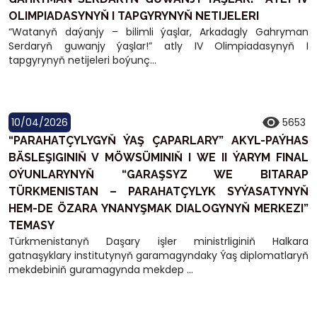
OLIMPIADASYNYŇ I TAPGYRYNYŇ NETIJELERI
“Watanyň daýanjy – bilimli ýaşlar, Arkadagly Gahryman
Serdaryň guwanjy ýaşlar!” atly IV Olimpiadasynyň I
tapgyrynyň netijeleri boýunç...
10/04/2026
5653
“PARAHATÇYLYGYŇ ÝAŞ ÇAPARLARY” AKYL-PAÝHAS
BÄSLEŞIGINIŇ V MÖWSÜMINIŇ I WE II ÝARYM FINAL
OÝUNLARYNYŇ “GARAŞSYZ WE BITARAP
TÜRKMENISTAN – PARAHATÇYLYK SYÝASATYNYŇ
HEM-DE ÖZARA YNANYŞMAK DIALOGYNYŇ MERKEZI”
TEMASY
Türkmenistanyň Daşary işler ministrliginiň Halkara
gatnaşyklary institutynyň garamagyndaky Ýaş diplomatlaryň
mekdebiniň guramagynda mekdep ...