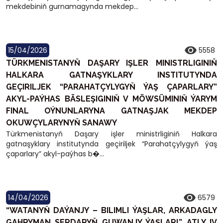
mekdebiniň gurnamagynda mekdep...
15/04/2026
5558
TÜRKMENISTANYŇ DAŞARY IŞLER MINISTRLIGINIŇ
HALKARA GATNAŞYKLARY INSTITUTYNDA
GEÇIRILJEK “PARAHATÇYLYGYŇ ÝAŞ ÇAPARLARY”
AKYL-PAÝHAS BÄSLEŞIGINIŇ V MÖWSÜMINIŇ ÝARYM
FINAL OÝNUNLARYNA GATNAŞJAK MEKDEP
OKUWÇYLARYNYŇ SANAWY
Türkmenistanyň Daşary işler ministrliginiň Halkara
gatnaşyklary institutynda geçiriljek “Parahatçylygyň ýaş
çaparlary” akyl-paýhas b�...
14/04/2026
6579
“WATANYŇ DAÝANJY – BILIMLI ÝAŞLAR, ARKADAGLY
GAHRYMAN SERDARYŇ GUWANJY ÝAŞLAR!” ATLY IV