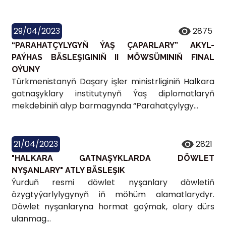
29/04/2023
2875
“PARAHATÇYLYGYŇ ÝAŞ ÇAPARLARY” AKYL-
PAÝHAS BÄSLEŞIGINIŇ II MÖWSÜMINIŇ FINAL
OÝUNY
Türkmenistanyň Daşary işler ministrliginiň Halkara
gatnaşyklary institutynyň Ýaş diplomatlaryň
mekdebiniň alyp barmagynda “Parahatçylygy...
21/04/2023
2821
"HALKARA GATNAŞYKLARDA DÖWLET
NYŞANLARY" ATLY BÄSLEŞIK
Ýurduň resmi döwlet nyşanlary döwletiň
özygtyýarlylygynyň iň möhüm alamatlarydyr.
Döwlet nyşanlaryna hormat goýmak, olary dürs
ulanmag...