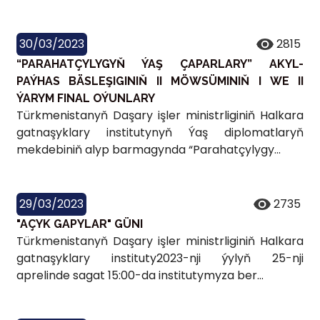
30/03/2023
2815
“PARAHATÇYLYGYŇ ÝAŞ ÇAPARLARY” AKYL-
PAÝHAS BÄSLEŞIGINIŇ II MÖWSÜMINIŇ I WE II
ÝARYM FINAL OÝUNLARY
Türkmenistanyň Daşary işler ministrliginiň Halkara
gatnaşyklary institutynyň Ýaş diplomatlaryň
mekdebiniň alyp barmagynda “Parahatçylygy...
29/03/2023
2735
"AÇYK GAPYLAR" GÜNI
Türkmenistanyň Daşary işler ministrliginiň Halkara
gatnaşyklary instituty2023-nji ýylyň 25-nji
aprelinde sagat 15:00-da institutymyza ber...