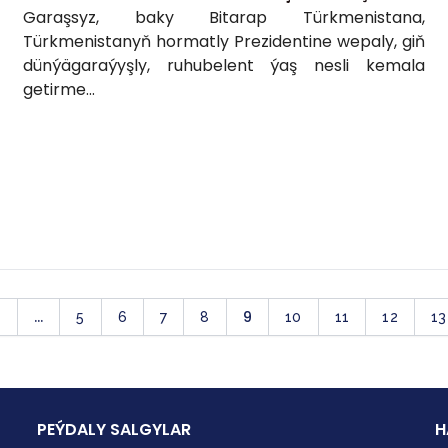
Garaşsyz, baky Bitarap Türkmenistana,
Türkmenistanyň hormatly Prezidentine wepaly, giň
dünýägaraýyşly, ruhubelent ýaş nesli kemala
getirme...
...
9
2
5
6
7
8
10
11
12
13
PEÝDALY SALGYLAR
H