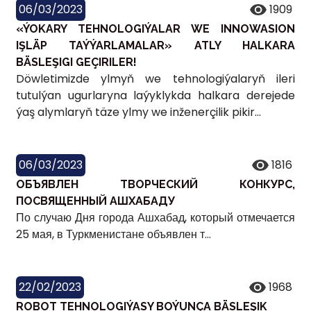
06/03/2023
1909
«ÝOKARY TEHNOLOGIÝALAR WE INNOWASION
IŞLÄP TAÝÝARLAMALAR» ATLY HALKARA
BÄSLEŞIGI GEÇIRILER!
Döwletimizde ylmyň we tehnologiýalaryň ileri
tutulýan ugurlaryna laýyklykda halkara derejede
ýaş alymlaryň täze ylmy we inženerçilik pikir...
06/03/2023
1816
ОБЪЯВЛЕН ТВОРЧЕСКИЙ КОНКУРС,
ПОСВЯЩЕННЫЙ АШХАБАДУ
По случаю Дня города Ашхабад, который отмечается
25 мая, в Туркменистане объявлен т...
22/02/2023
1968
ROBOT TEHNOLOGIÝASY BOÝUNÇA BÄSLEŞIK