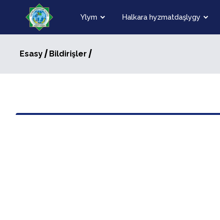
Ylym
Halkara hyzmatdaşlygy
/
/
Esasy
Bildirişler