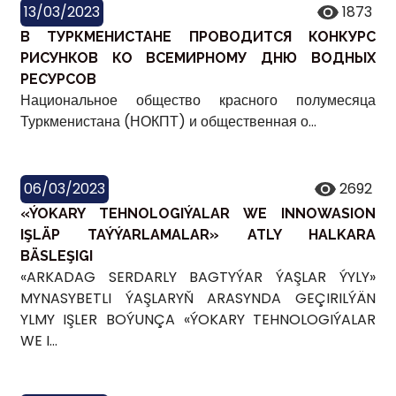
13/03/2023
1873
В ТУРКМЕНИСТАНЕ ПРОВОДИТСЯ КОНКУРС
РИСУНКОВ КО ВСЕМИРНОМУ ДНЮ ВОДНЫХ
РЕСУРСОВ
Национальное общество красного полумесяца
Туркменистана (НОКПТ) и общественная о...
06/03/2023
2692
«ÝOKARY TEHNOLOGIÝALAR WE INNOWASION
IŞLÄP TAÝÝARLAMALAR» ATLY HALKARA
BÄSLEŞIGI
«ARKADAG SERDARLY BAGTYÝAR ÝAŞLAR ÝYLY»
MYNASYBETLI ÝAŞLARYŇ ARASYNDA GEÇIRILÝÄN
YLMY IŞLER BOÝUNÇA «ÝOKARY TEHNOLOGIÝALAR
WE I...