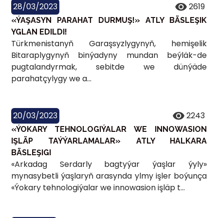
28/03/2023
2619
«ÝAŞASYN PARAHAT DURMUŞ!» ATLY BÄSLEŞIK
YGLAN EDILDI!
Türkmenistanyň Garaşsyzlygynyň, hemişelik
Bitaraplygynyň binýadyny mundan beýläk-de
pugtalandyrmak, sebitde we dünýäde
parahatçylygy we a...
20/03/2023
2243
«ÝOKARY TEHNOLOGIÝALAR WE INNOWASION
IŞLÄP TAÝÝARLAMALAR» ATLY HALKARA
BÄSLEŞIGI
«Arkadag Serdarly bagtyýar ýaşlar ýyly»
mynasybetli ýaşlaryň arasynda ylmy işler boýunça
«Ýokary tehnologiýalar we innowasion işläp t...