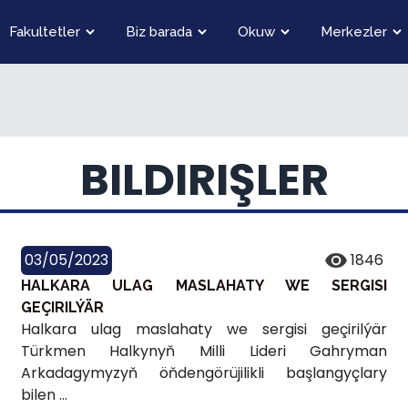
Fakultetler
Biz barada
Okuw
Merkezler
BILDIRIŞLER
03/05/2023
1846
HALKARA ULAG MASLAHATY WE SERGISI
GEÇIRILÝÄR
Halkara ulag maslahaty we sergisi geçirilýär
Türkmen Halkynyň Milli Lideri Gahryman
Arkadagymyzyň öňdengörüjilikli başlangyçlary
bilen ...