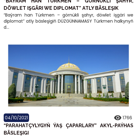
“BAÝRAM HAN TÜRKMEN – GÖRNÜKLI ŞAHYR,
DÖWLET IŞGÄRI WE DIPLOMAT” ATLY BÄSLEŞIK
“Baýram han Türkmen – görnükli şahyr, döwlet işgäri we
diplomat” atly bäsleşigiň DÜZGÜNNAMASY Türkmen halkynyň
d...
04/10/2021
1766
“PARAHATÇYLYGYŇ ÝAŞ ÇAPARLARY” AKYL-PAÝHAS
BÄSLEŞIGI