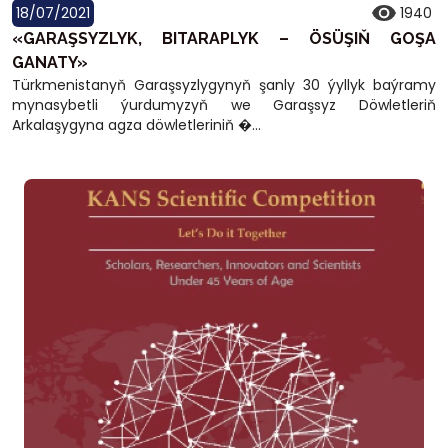
18/07/2021
1940
«GARAŞSYZLYK, BITARAPLYK – ÖSÜŞIŇ GOŞA
GANATY»
Türkmenistanyň Garaşsyzlygynyň şanly 30 ýyllyk baýramy
mynasybetli ýurdumyzyň we Garaşsyz Döwletleriň
Arkalaşygyna agza döwletleriniň �...