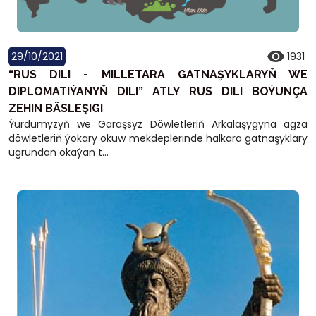
29/10/2021
1931
“RUS DILI - MILLETARA GATNAŞYKLARYŇ WE
DIPLOMATIÝANYŇ DILI” ATLY RUS DILI BOÝUNÇA
ZEHIN BÄSLEŞIGI
Ýurdumyzyň we Garaşsyz Döwletleriň Arkalaşygyna agza
döwletleriň ýokary okuw mekdeplerinde halkara gatnaşyklary
ugrundan okaýan t...