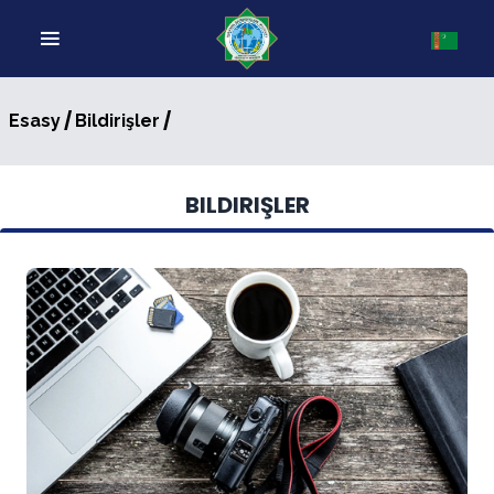
/
/
Esasy
Bildirişler
BILDIRIŞLER