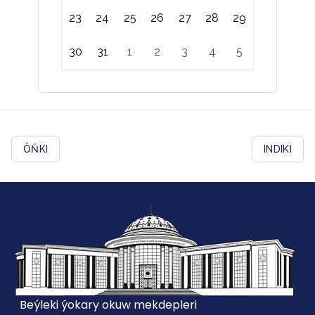
23
24
25
26
27
28
29
30
31
1
2
3
4
5
ÖŇKI
INDIKI
Beýleki ýokary okuw mekdepleri