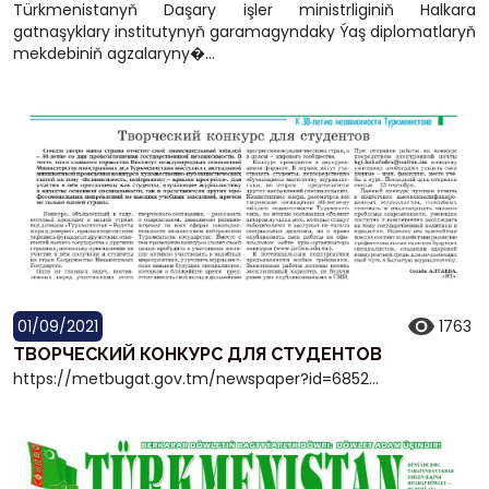
Türkmenistanyň Daşary işler ministrliginiň Halkara
gatnaşyklary institutynyň garamagyndaky Ýaş diplomatlaryň
mekdebiniň agzalaryny�...
01/09/2021
1763
ТВОРЧЕСКИЙ КОНКУРС ДЛЯ СТУДЕНТОВ
https://metbugat.gov.tm/newspaper?id=6852...