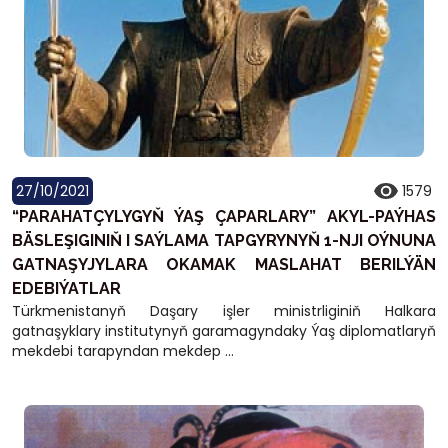
27/10/2021
1579
“PARAHATÇYLYGYŇ ÝAŞ ÇAPARLARY” AKYL-PAÝHAS
BÄSLEŞIGINIŇ I SAÝLAMA TAPGYRYNYŇ 1-NJI OÝNUNA
GATNAŞYJYLARA OKAMAK MASLAHAT BERILÝÄN
EDEBIÝATLAR
Türkmenistanyň Daşary işler ministrliginiň Halkara
gatnaşyklary institutynyň garamagyndaky Ýaş diplomatlaryň
mekdebi tarapyndan mekdep ...