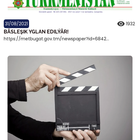
31/08/2021
1932
BÄSLEŞIK YGLAN EDILÝÄR!
https://metbugat.gov.tm/newspaper?id=6842...