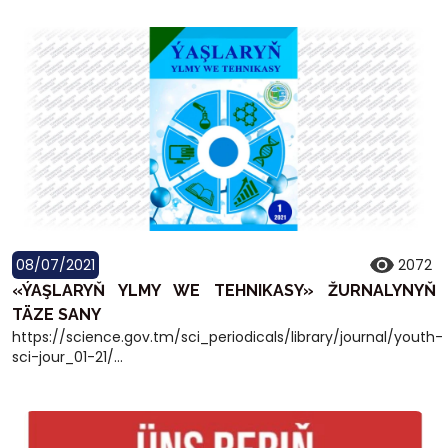
08/07/2021
2072
«ÝAŞLARYŇ YLMY WE TEHNIKASY» ŽURNALYNYŇ
TÄZE SANY
https://science.gov.tm/sci_periodicals/library/journal/youth-
sci-jour_01-21/...