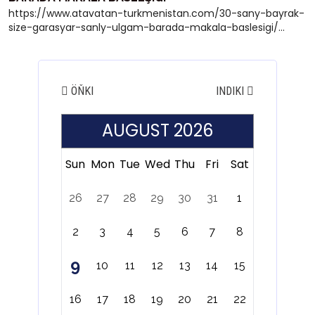
https://www.atavatan-turkmenistan.com/30-sany-bayrak-
size-garasyar-sanly-ulgam-barada-makala-baslesigi/...
ÖŇKI
INDIKI
AUGUST 2026
Sun
Mon
Tue
Wed
Thu
Fri
Sat
26
27
28
29
30
31
1
2
3
4
5
6
7
8
9
10
11
12
13
14
15
16
17
18
19
20
21
22