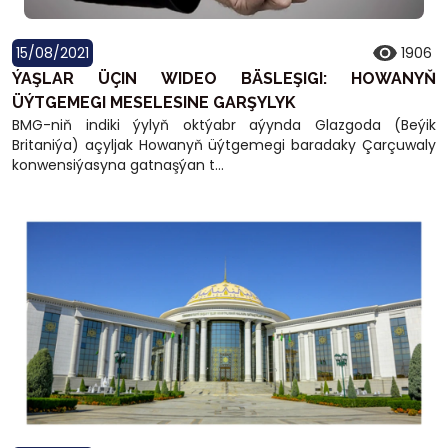
15/08/2021
1906
ÝAŞLAR ÜÇIN WIDEO BÄSLEŞIGI: HOWANYŇ
ÜÝTGEMEGI MESELESINE GARŞYLYK
BMG-niň indiki ýylyň oktýabr aýynda Glazgoda (Beýik
Britaniýa) açyljak Howanyň üýtgemegi baradaky Çarçuwaly
konwensiýasyna gatnaşýan t...