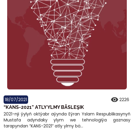
18/07/2021
2226
“KANS-2021” ATLY YLMY BÄSLEŞIK
2021-nji ýylyň oktýabr aýynda Eýran Yslam Respublikasynyň
Mustafa adyndaky ylym we tehnologiýa gaznasy
tarapyndan “KANS-2021” atly ylmy bä...