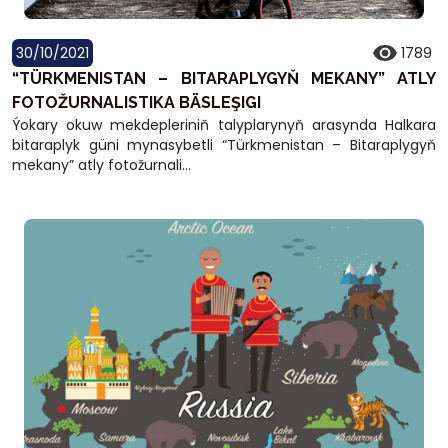
30/10/2021
1789
“TÜRKMENISTAN – BITARAPLYGYŇ MEKANY” ATLY
FOTOŽURNALISTIKA BÄSLEŞIGI
Ýokary okuw mekdepleriniň talyplarynyň arasynda Halkara
bitaraplyk güni mynasybetli “Türkmenistan – Bitaraplygyň
mekany” atly fotožurnali...