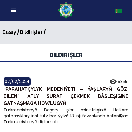
/
/
Esasy
Bildirişler
BILDIRIŞLER
07/02/2024
5355
“PARAHATÇYLYK MEDENIÝETI – ÝAŞLARYŇ GÖZI
BILEN” ATLY SURAT ÇEKMEK BÄSLEŞIGINE
GATNAŞMAGA HOWLUGYŇ!
Türkmenistanyň Daşary işler ministrliginiň Halkara
gatnaşyklary instituty her ýylyň 18-nji fewralynda bellenilýän
Türkmenistanyň diplomati...