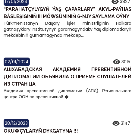
17/01/2024
3827
“PARAHATÇYLYGYŇ ÝAŞ ÇAPARLARY” AKYL-PAÝHAS
BÄSLEŞIGINIŇ III MÖWSÜMINIŇ 6-NJY SAÝLAMA OÝNY
Türkmenistanyň Daşary işler ministrliginiň Halkara
gatnaşyklary institutynyň garamagyndaky Ýaş diplomatlaryň
mekdebiniň gurnamagynda mekdep...
02/01/2024
3015
АШХАБАДСКАЯ АКАДЕМИЯ ПРЕВЕНТИВНОЙ
ДИПЛОМАТИИ ОБЪЯВИЛА О ПРИЕМЕ СЛУШАТЕЛЕЙ
ИЗ СТРАН ЦА
Академия превентивной дипломатии (АПД) Регионального
центра ООН по превентивной �...
28/12/2023
3147
OKUWÇYLARYŇ DYKGATYNA !!!