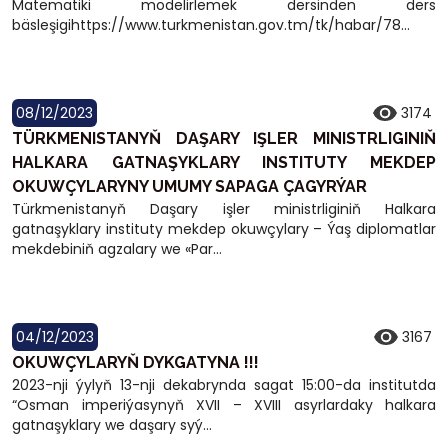
Matematiki modelirlemek dersinden ders
bäsleşigihttps://www.turkmenistan.gov.tm/tk/habar/78...
08/12/2023
3174
TÜRKMENISTANYŇ DAŞARY IŞLER MINISTRLIGINIŇ
HALKARA GATNAŞYKLARY INSTITUTY MEKDEP
OKUWÇYLARYNY UMUMY SAPAGA ÇAGYRÝAR
Türkmenistanyň Daşary işler ministrliginiň Halkara
gatnaşyklary instituty mekdep okuwçylary – Ýaş diplomatlar
mekdebiniň agzalary we «Par...
04/12/2023
3167
OKUWÇYLARYŇ DYKGATYNA !!!
2023-nji ýylyň 13-nji dekabrynda sagat 15:00-da institutda
“Osman imperiýasynyň XVII – XVIII asyrlardaky halkara
gatnaşyklary we daşary syý...