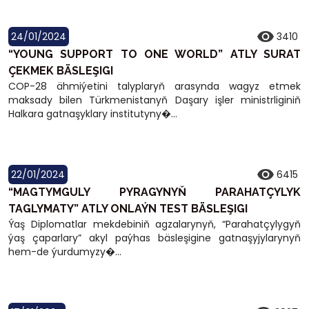
24/01/2024
3410
“YOUNG SUPPORT TO ONE WORLD” ATLY SURAT
ÇEKMEK BÄSLEŞIGI
COP-28 ähmiýetini talyplaryň arasynda wagyz etmek
maksady bilen Türkmenistanyň Daşary işler ministrliginiň
Halkara gatnaşyklary institutyny�...
22/01/2024
6415
“MAGTYMGULY PYRAGYNYŇ PARAHATÇYLYK
TAGLYMATY” ATLY ONLAÝN TEST BÄSLEŞIGI
Ýaş Diplomatlar mekdebiniň agzalarynyň, “Parahatçylygyň
ýaş çaparlary” akyl paýhas bäsleşigine gatnaşyjylarynyň
hem-de ýurdumyzy�...