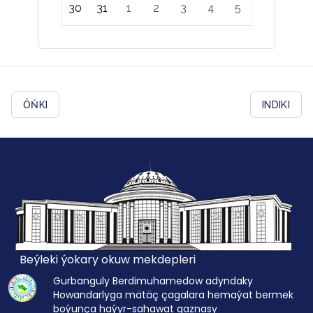
30
31
1
2
3
4
5
ÖŇKI
INDIKI
Beýleki ýokary okuw mekdepleri
Gurbanguly Berdimuhamedow adyndaky
Howandarlyga mätäç çagalara hemaýat bermek
boýunça haýyr-sahawat gaznasy