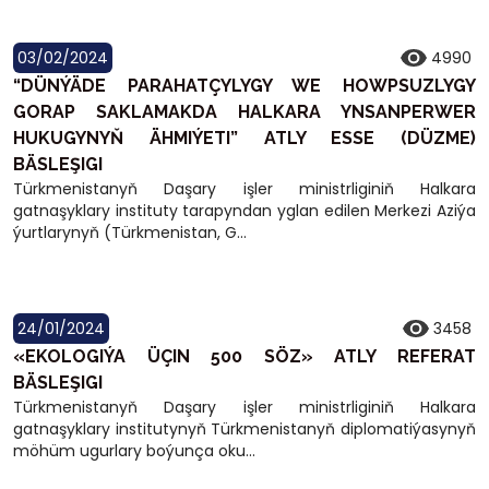
03/02/2024
4990
“DÜNÝÄDE PARAHATÇYLYGY WE HOWPSUZLYGY
GORAP SAKLAMAKDA HALKARA YNSANPERWER
HUKUGYNYŇ ÄHMIÝETI” ATLY ESSE (DÜZME)
BÄSLEŞIGI
Türkmenistanyň Daşary işler ministrliginiň Halkara
gatnaşyklary instituty tarapyndan yglan edilen Merkezi Aziýa
ýurtlarynyň (Türkmenistan, G...
24/01/2024
3458
«EKOLOGIÝA ÜÇIN 500 SÖZ» ATLY REFERAT
BÄSLEŞIGI
Türkmenistanyň Daşary işler ministrliginiň Halkara
gatnaşyklary institutynyň Türkmenistanyň diplomatiýasynyň
möhüm ugurlary boýunça oku...