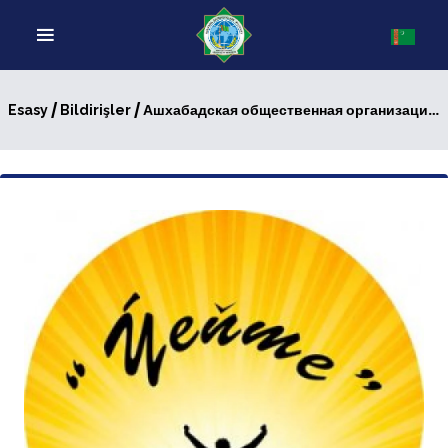
/
/ Ашхабадская общественная организация «Ýeňme» проводит конкурс эссе
Esasy
Bildirişler