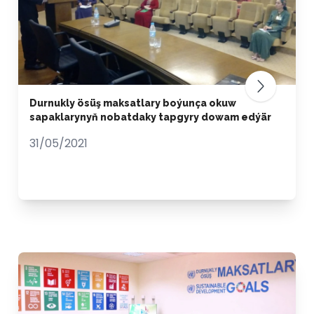
Durnukly ösüş maksatlary boýunça okuw
sapaklarynyň nobatdaky tapgyry dowam edýär
31/05/2021