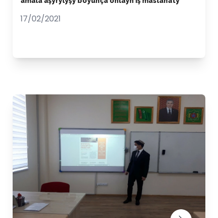
amala aşyrylyşy boýunça onlaýn iş maslahaty
17/02/2021