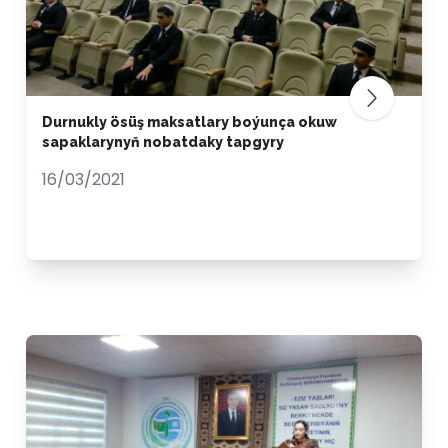
Durnukly ösüş maksatlary boýunça okuw
sapaklarynyň nobatdaky tapgyry
16/03/2021