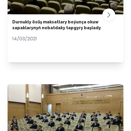
Durnukly ösüş maksatlary boýunça okuw
sapaklarynyň nobatdaky tapgyry başlady
14/03/2021