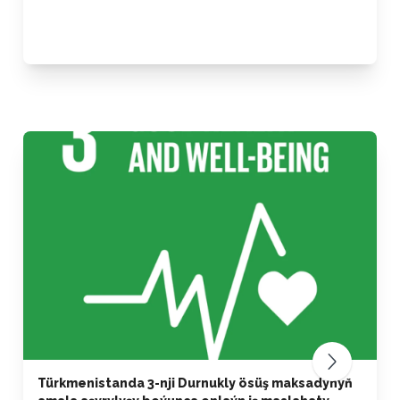
Türkmenistanda 3-nji Durnukly ösüş maksadynyň