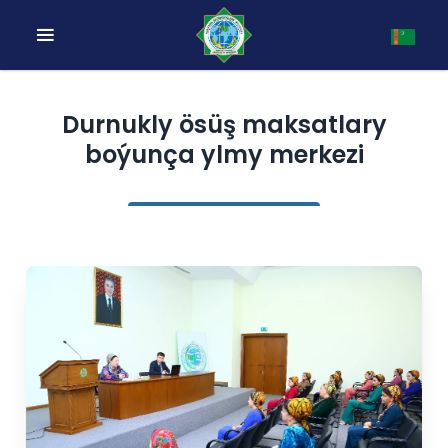
Durnukly ösüş maksatlary
boýunça ylmy merkezi