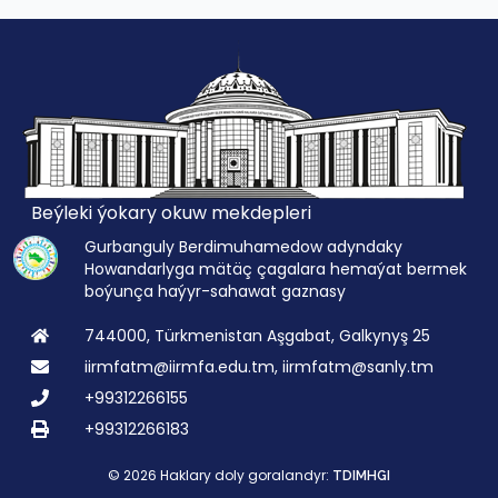
Beýleki ýokary okuw mekdepleri
Gurbanguly Berdimuhamedow adyndaky
Howandarlyga mätäç çagalara hemaýat bermek
boýunça haýyr-sahawat gaznasy
744000, Türkmenistan Aşgabat, Galkynyş 25
iirmfatm@iirmfa.edu.tm, iirmfatm@sanly.tm
+99312266155
+99312266183
© 2026 Haklary doly goralandyr:
TDIMHGI