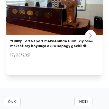
“Olimp” orta sport mekdebinde Durnukly ösüş
maksatlary boýunça okuw sapagy geçirildi
17/03/2021
ÖŇKI
INDIKI