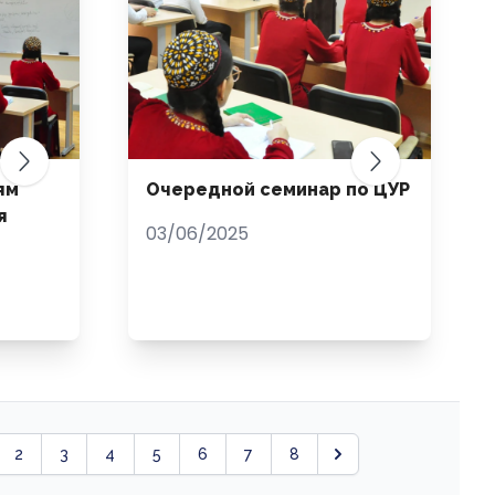
ям
Очередной семинар по ЦУР
я
03/06/2025
2
3
4
5
6
7
8