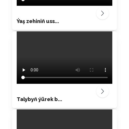
Ýaş zehiniň uss...
Talybyň ýürek b...