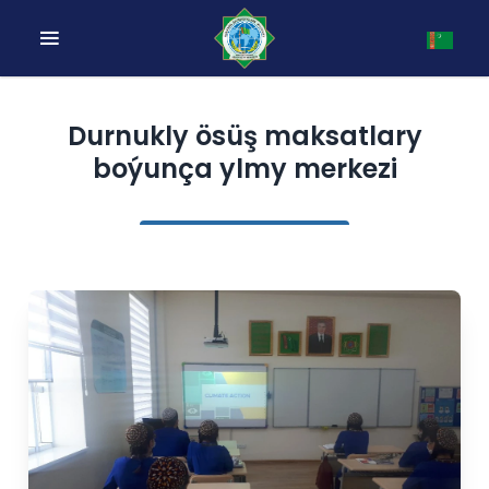
Durnukly ösüş maksatlary
boýunça ylmy merkezi