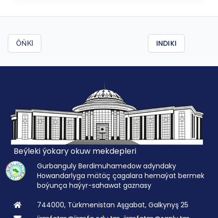
INDIKI
ÖŇKI
Beýleki ýokary okuw mekdepleri
Gurbanguly Berdimuhamedow adyndaky
Howandarlyga mätäç çagalara hemaýat bermek
boýunça haýyr-sahawat gaznasy
744000, Türkmenistan Aşgabat, Galkynyş 25