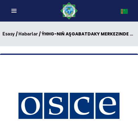
/
/ ÝHHG-NIŇ AŞGABATDAKY MERKEZINDE TALYPLAR ÜÇIN OKUW MASLAHATY GEÇIRILDI
Esasy
Habarlar