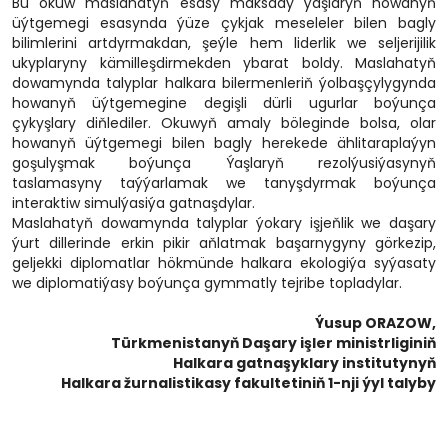
Bu okuw maslahatyň esasy maksady ýaşlaryň howanyň
üýtgemegi esasynda ýüze çykjak meseleler bilen bagly
bilimlerini artdyrmakdan, şeýle hem liderlik we seljerijilik
ukyplaryny kämilleşdirmekden ybarat boldy. Maslahatyň
dowamynda talyplar halkara bilermenleriň ýolbaşçylygynda
howanyň üýtgemegine degişli dürli ugurlar boýunça
çykyşlary diňlediler. Okuwyň amaly böleginde bolsa, olar
howanyň üýtgemegi bilen bagly herekede ählitaraplaýyn
goşulyşmak boýunça Ýaşlaryň rezolýusiýasynyň
taslamasyny taýýarlamak we tanyşdyrmak boýunça
interaktiw simulýasiýa gatnaşdylar.
Maslahatyň dowamynda talyplar ýokary işjeňlik we daşary
ýurt dillerinde erkin pikir aňlatmak başarnygyny görkezip,
geljekki diplomatlar hökmünde halkara ekologiýa syýasaty
we diplomatiýasy boýunça gymmatly tejribe topladylar.
Ýusup ORAZOW,
Türkmenistanyň Daşary işler ministrliginiň
Halkara gatnaşyklary institutynyň
Halkara žurnalistikasy fakultetiniň 1-nji ýyl talyby