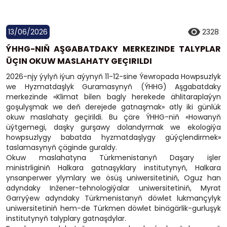
13/06/2026
2328
ÝHHG-NIŇ AŞGABATDAKY MERKEZINDE TALYPLAR
ÜÇIN OKUW MASLAHATY GEÇIRILDI
2026-njy ýylyň iýun aýynyň 11-12-sine Ýewropada Howpsuzlyk
we Hyzmatdaşlyk Guramasynyň (ÝHHG) Aşgabatdaky
merkezinde «Klimat bilen bagly herekede ählitaraplaýyn
goşulyşmak we deň derejede gatnaşmak» atly iki günlük
okuw maslahaty geçirildi. Bu çäre ÝHHG-niň «Howanyň
üýtgemegi, daşky gurşawy dolandyrmak we ekologiýa
howpsuzlygy babatda hyzmatdaşlygy güýçlendirmek»
taslamasynyň çäginde guraldy.
Okuw maslahatyna Türkmenistanyň Daşary işler
ministrliginiň Halkara gatnaşyklary institutynyň, Halkara
ynsanperwer ylymlary we ösüş uniwersitetiniň, Oguz han
adyndaky Inžener-tehnologiýalar uniwersitetiniň, Myrat
Garryýew adyndaky Türkmenistanyň döwlet lukmançylyk
uniwersitetiniň hem-de Türkmen döwlet binägärlik-gurluşyk
institutynyň talyplary gatnaşdylar.