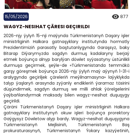
15/05/2026
877
WAGYZ-NESIHAT ÇÄRESI GEÇIRILDI
2026-njy ýylyň 15-nji maýynda Türkmenistanyň Daşary işler
ministrliginiň Halkara gatnaşyklary institutynda hormatly
Prezidentimiziň parasatly baştutanlygynda Garaşsyz, baky
Bitarap Diýarymyzda sagdyn durmuş kadalaryny berjaý
etmek boýunça alnyp barylýan döwlet syýasatyny üstünlikli
durmuşa geçirmek, şeýle-de «Türkmenistanda temmäkä
garşy göreşmek boýunça 2026-njy ýylyň maý aýynyň 1-31-i
aralygynda geçiriljek çäreleriň meýilnamasyna» laýyklykda
talyp ýaşlaryň arasynda zyýanly endikleriň ýaramaz täsirini
düşündirmek, sagdyn durmuş we milli ahlak ýörelgelerini
ýaýbaňlandyrmak maksady bilen wagyz-nesihat duşuşygy
geçirildi.
Çäräni Türkmenistanyň Daşary işler ministrliginiň Halkara
gatnaşyklary institutynyň okuw işleri boýunça prorektory
Gaýgysyz Döwletow alyp bardy. Wagyz-nesihat duşuşygyna
Türkmenistanyň Mejlisiniň, Türkmenistanyň Baş
prokuraturasynyň, Türkmenistanyň Ýokary kazyýetiniň,