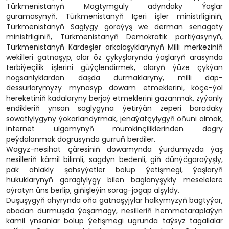
Türkmenistanyň Magtymguly adyndaky Ýaşlar
guramasynyň, Türkmenistanyň Içeri işler ministrliginiň,
Türkmenistanyň Saglygy goraýyş we derman senagaty
ministrliginiň, Türkmenistanyň Demokratik partiýasynyň,
Türkmenistanyň Kärdeşler arkalaşyklarynyň Milli merkeziniň
wekilleri gatnaşyp, olar öz çykyşlarynda ýaşlaryň arasynda
terbiýeçilik işlerini güýçlendirmek, olaryň ýüze çykýan
nogsanlyklardan daşda durmaklaryny, milli däp-
dessurlarymyzy mynasyp dowam etmeklerini, köçe-ýol
hereketiniň kadalaryny berjaý etmeklerini gazanmak, zyýanly
endikleriň ynsan saglygyna ýetirýän zeperi baradaky
sowatlylygyny ýokarlandyrmak, jenaýatçylygyň öňüni almak,
internet ulgamynyň mümkinçiliklerinden dogry
peýdalanmak dogrusynda gürrüň berdiler.
Wagyz-nesihat çäresiniň dowamynda ýurdumyzda ýaş
nesilleriň kämil bilimli, sagdyn bedenli, giň dünýägaraýyşly,
päk ahlakly şahsyýetler bolup ýetişmegi, ýaşlaryň
hukuklarynyň goraglylygy bilen baglanyşykly meselelere
aýratyn üns berlip, giňişleýin sorag-jogap alşyldy.
Duşuşygyň ahyrynda oňa gatnaşyjylar halkymyzyň bagtyýar,
abadan durmuşda ýaşamagy, nesilleriň hemmetaraplaýyn
kämil ynsanlar bolup ýetişmegi ugrunda taýsyz tagallalar