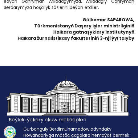
edýän Gahryman Arkadagymyza, Arkadagly Gahryman
Serdarymyza hoşallyk sözlerini beýan etdiler.
Gülkamar SAPAROWA,
Türkmenistanyň Daşary işler ministrliginiň
Halkara gatnaşyklary institutynyň
Halkara žurnalistikasy fakultetiniň 3-nji ýyl talyby
Beýleki ýokary okuw mekdepleri
Gurbanguly Berdimuhamedow adyndaky
Howandarlyga mätäç çagalara hemaýat bermek