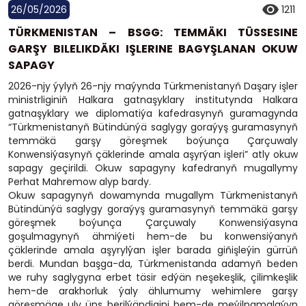
26/05/2026
1211
TÜRKMENISTAN – BSGG: TEMMÄKI TÜSSESINE
GARŞY BILELIKDÄKI IŞLERINE BAGYŞLANAN OKUW
SAPAGY
2026-njy ýylyň 26-njy maýynda Türkmenistanyň Daşary işler
ministrliginiň Halkara gatnaşyklary institutynda Halkara
gatnaşyklary we diplomatiýa kafedrasynyň guramagynda
“Türkmenistanyň Bütindünýä saglygy goraýyş guramasynyň
temmäkä garşy göreşmek boýunça Çarçuwaly
Konwensiýasynyň çäklerinde amala aşyrýan işleri” atly okuw
sapagy geçirildi. Okuw sapagyny kafedranyň mugallymy
Perhat Mahremow alyp bardy.
Okuw sapagynyň dowamynda mugallym Türkmenistanyň
Bütindünýä saglygy goraýyş guramasynyň temmäkä garşy
göreşmek boýunça Çarçuwaly Konwensiýasyna
goşulmagynyň ähmiýeti hem-de bu konwensiýanyň
çäklerinde amala aşyrylýan işler barada giňişleýin gürrüň
berdi. Mundan başga-da, Türkmenistanda adamyň beden
we ruhy saglygyna erbet täsir edýän neşekeşlik, çilimkeşlik
hem-de arakhorluk ýaly ählumumy wehimlere garşy
göreşmäge uly üns berilýändigini hem-de meýilnamalaýyn