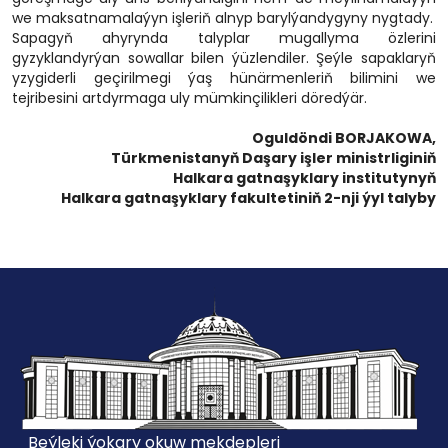
we maksatnamalaýyn işleriň alnyp barylýandygyny nygtady.
Sapagyň ahyrynda talyplar mugallyma özlerini
gyzyklandyrýan sowallar bilen ýüzlendiler. Şeýle sapaklaryň
yzygiderli geçirilmegi ýaş hünärmenleriň bilimini we
tejribesini artdyrmaga uly mümkinçilikleri döredýär.
Oguldöndi BORJAKOWA,
Türkmenistanyň Daşary işler ministrliginiň
Halkara gatnaşyklary institutynyň
Halkara gatnaşyklary fakultetiniň 2-nji ýyl talyby
Beýleki ýokary okuw mekdepleri