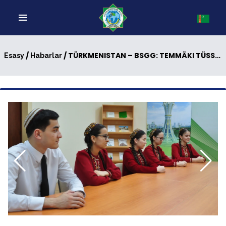
/
/ TÜRKMENISTAN – BSGG: TEMMÄKI TÜSSESINE GARŞY BILELIKDÄKI IŞLERINE BAGYŞLANAN OKUW SAPAGY
Esasy
Habarlar