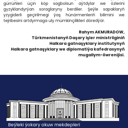
gürrüňleri üçin köp sagbolsun aýtdylar we özlerini
gyzyklandyrýan soraglaryny berdiler. Şeýle sapaklaryň
yzygiderli geçirilmegi ýaş hünärmenleriň bilimini we
tejribesini artdyrmaga uly mümkinçilikleri döredýär.
Rahym AKMURADOW,
Türkmenistanyň Daşary işler ministrliginiň
Halkara gatnaşyklary institutynyň
Halkara gatnaşyklary we diplomatiýa kafedrasynyň
mugallym-öwrenijisi.
Beýleki ýokary okuw mekdepleri