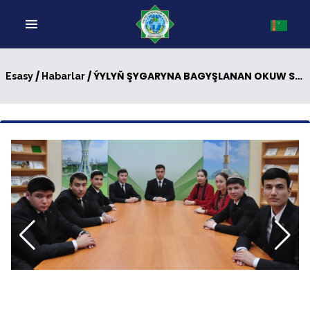
/
/ ÝYLYŇ ŞYGARYNA BAGYŞLANAN OKUW SAPAGY
Esasy
Habarlar