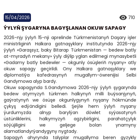
15/04/2026
710
ÝYLYŇ ŞYGARYNA BAGYŞLANAN OKUW SAPAGY
2026-njy ýylyň 15-nji aprelinde Türkmenistanyň Daşary işler
ministrliginiň Halkara gatnaşyklary institutynda 2026-njy
ýylyň «Garaşsyz, baky Bitarap Türkmenistan — bedew batly
at-myradyň mekany» ýyly diýlip yglan edilmegi mynasybetli
«Gadamy batly bedewler — okgunly ösüşleriň nyşany» atly
okuw sapagy geçirildi. Ony Halkara gatnaşyklary we
diplomatiýa kafedrasynyň mugallym-öwrenijisi Selbi
Gandymowa alyp bardy.
Okuw sapagynda S.Gandymowa 2026-njy ýylyň şygarynda
bedew atymyzyň türkmen halkynyň milli buýsanjynyň,
gaýratynyň we ösüşe okgunlygynyň nyşany hökmünde
çykyş edýändigini belledi. Şeýle hem ýylyň nyşany
ýurdumyzda alnyp barylýan döwlet syýasatynyň
üstünliklerini, halkymyzyň agzybirligini, parahatçylyk
söýüjiligini we geljege bolan ynamyny
alamatlandyrýandygyny nygtady.
Sapagyň ahyrynda talyplar mugallyma beren gyzykly