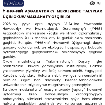
14/04/2026
781
ÝHHG-NIŇ AŞGABATDAKY MERKEZINDE TALYPLAR
ÜÇIN OKUW MASLAHATY GEÇIRILDI
2026-njy ýylyň aprel aýynyň 13-14-ine Ýewropada
Howpsuzlyk we Hyzmatdaşlyk Guramasynyň (ÝHHG)
Aşgabatdaky merkezinde «Ýaşlar we klimat diplomatiýasy:
gepleşikleriň ÝHHG modeli» atly iki günlük okuw maslahaty
geçirildi. Bu çäre ÝHHG-niň «Howanyň üýtgemegi, daşky
gurşawy dolandyrmak we ekologiýa howpsuzlygy babatda
hyzmatdaşlygy güýçlendirmek» taslamasynyň çäginde
guraldy.
Okuw maslahatyna Türkmenistanyň Daşary işler
ministrliginiň Halkara gatnaşyklary institutynyň, Halkara
ynsanperwer ylymlary we ösüş uniwersitetiniň, Ýagşygeldi
Kakaýew adyndaky Halkara nebit we gaz uniwersitetiniň
hem-de Oguz han adyndaky Inžener-tehnologiýalar
uniwersitetiniň talyplary we mugallymlary gatnaşdylar.
Bu okuw maslahatynyň esasy maksady ýaşlaryň howanyň
üýtgemegi bilen howpsuzlygyň arabaglanyşygy
babatyndaky bilimlerini artdyrmakdan, şeýle hem olaryň
halkara gepleşikleri geçirmek we konsensus gazanmak