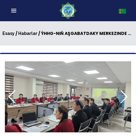
/
/ ÝHHG-NIŇ AŞGABATDAKY MERKEZINDE TALYPLAR ÜÇIN OKUW MASLAHATY GEÇIRILDI
Esasy
Habarlar