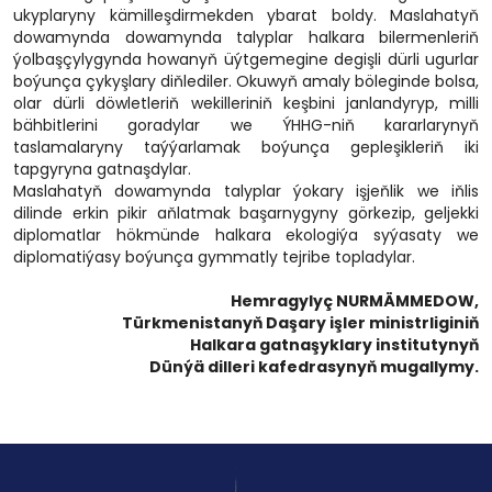
ukyplaryny kämilleşdirmekden ybarat boldy. Maslahatyň
dowamynda dowamynda talyplar halkara bilermenleriň
ýolbaşçylygynda howanyň üýtgemegine degişli dürli ugurlar
boýunça çykyşlary diňlediler. Okuwyň amaly böleginde bolsa,
olar dürli döwletleriň wekilleriniň keşbini janlandyryp, milli
bähbitlerini goradylar we ÝHHG-niň kararlarynyň
taslamalaryny taýýarlamak boýunça gepleşikleriň iki
tapgyryna gatnaşdylar.
Maslahatyň dowamynda talyplar ýokary işjeňlik we iňlis
dilinde erkin pikir aňlatmak başarnygyny görkezip, geljekki
diplomatlar hökmünde halkara ekologiýa syýasaty we
diplomatiýasy boýunça gymmatly tejribe topladylar.
Hemragylyç NURMÄMMEDOW,
Türkmenistanyň Daşary işler ministrliginiň
Halkara gatnaşyklary institutynyň
Dünýä dilleri kafedrasynyň mugallymy.