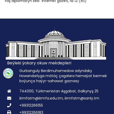
"Ýaş diplomatyň sesi" internet gazeti, № 12 (161)
Beýleki ýokary okuw mekdepleri
Gurbanguly Berdimuhamedow adyndaky
Howandarlyga mätäç çagalara hemaýat bermek
boýunça haýyr-sahawat gaznasy
744000, Türkmenistan Aşgabat, Galkynyş 25
iirmfatm@iirmfa.edu.tm, iirmfatm@sanly.tm
+99312266155
+99312266183