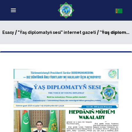
/
/ "Ýaş diplomatyň sesi" internet gazeti, № 12 (161)
Esasy
"Ýaş diplomatyň sesi" internet gazeti