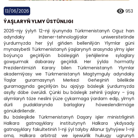
13/06/2026
953
ÝAŞLARYŇ YLMY ÜSTÜNLIGI
2026-njy ýylyň 12-nji iýunynda Türkmenistanyň Oguz han
adyndaky Inžener-tehnologiýalar uniwersitetinde
ýurdumyzda her ýyl giňden bellenilýän Ylymlar güni
mynasybetli Türkmenistanyň ýaşlarynyň arasynda ylmy işler
boýunça geçirilýän bäsleşigiň ýeňijilerine sylaglary
gowşurmak dabarasy geçirildi. Her ýylda hormatly
Prezidentimiziň Karary bilen Türkmenistanyň Ylymlar
akademiýasy we Türkmenistanyň Magtymguly adyndaky
Ýaşlar guramasynyň Merkezi Geňeşiniň bilelikde
guramagynda geçirilýän bu ajaýyp bäsleşik ýurdumyzda
asylly däbe öwrüldi. Çünki bu bäsleşik zehinli ýaşlary – ýaş
alymlaryň täze neslini ýüze çykarmaga ýardam edip, ylmyň
dürli pudaklarynda barlaglary höweslendirmäge
gönükdirilendir.
Bu bäsleşikde Türkmenistanyň Daşary işler ministrliginiň
Halkara gatnaşyklary institutynyň Halkara ykdysady
gatnaşyklary fakultetiniň 1-nji ýyl talyby Allanur Şyhyýew 1-nji
orna, Halkara arbitraž we işewürlik hukugy ugrunyň