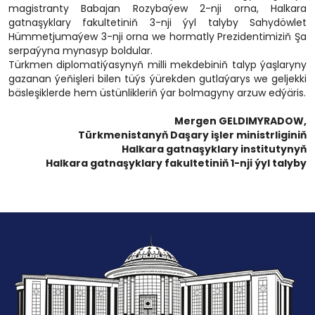
magistranty Babajan Rozybaýew 2-nji orna, Halkara
gatnaşyklary fakultetiniň 3-nji ýyl talyby Sahydöwlet
Hümmetjumaýew 3-nji orna we hormatly Prezidentimiziň Şa
serpaýyna mynasyp boldular.
Türkmen diplomatiýasynyň milli mekdebiniň talyp ýaşlaryny
gazanan ýeňişleri bilen tüýs ýürekden gutlaýarys we geljekki
bäsleşiklerde hem üstünlikleriň ýar bolmagyny arzuw edýäris.
Mergen GELDIMYRADOW,
Türkmenistanyň Daşary işler ministrliginiň
Halkara gatnaşyklary institutynyň
Halkara gatnaşyklary fakultetiniň 1-nji ýyl talyby