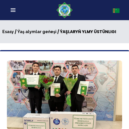
/
/ ÝAŞLARYŇ YLMY ÜSTÜNLIGI
Esasy
Ýaş alymlar geňeşi