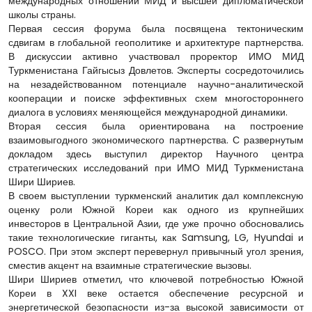
международных отношений МИД и высшей дипломатической
школы страны.
Первая сессия форума была посвящена тектоническим
сдвигам в глобальной геополитике и архитектуре партнерства.
В дискуссии активно участвовал проректор ИМО МИД
Туркменистана Гайгысыз Довлетов. Эксперты сосредоточились
на незадействованном потенциале научно-аналитической
кооперации и поиске эффективных схем многостороннего
диалога в условиях меняющейся международной динамики.
Вторая сессия была ориентирована на построение
взаимовыгодного экономического партнерства. С развернутым
докладом здесь выступил директор Научного центра
стратегических исследований при ИМО МИД Туркменистана
Шири Шириев.
В своем выступлении туркменский аналитик дал комплексную
оценку роли Южной Кореи как одного из крупнейших
инвесторов в Центральной Азии, где уже прочно обосновались
такие технологические гиганты, как Samsung, LG, Hyundai и
POSCO. При этом эксперт перевернул привычный угол зрения,
сместив акцент на взаимные стратегические вызовы.
Шири Шириев отметил, что ключевой потребностью Южной
Кореи в XXI веке остается обеспечение ресурсной и
энергетической безопасности из-за высокой зависимости от