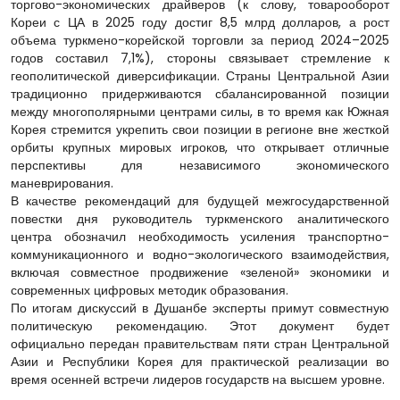
торгово-экономических драйверов (к слову, товарооборот
Кореи с ЦА в 2025 году достиг 8,5 млрд долларов, а рост
объема туркмено-корейской торговли за период 2024–2025
годов составил 7,1%), стороны связывает стремление к
геополитической диверсификации. Страны Центральной Азии
традиционно придерживаются сбалансированной позиции
между многополярными центрами силы, в то время как Южная
Корея стремится укрепить свои позиции в регионе вне жесткой
орбиты крупных мировых игроков, что открывает отличные
перспективы для независимого экономического
маневрирования.
В качестве рекомендаций для будущей межгосударственной
повестки дня руководитель туркменского аналитического
центра обозначил необходимость усиления транспортно-
коммуникационного и водно-экологического взаимодействия,
включая совместное продвижение «зеленой» экономики и
современных цифровых методик образования.
По итогам дискуссий в Душанбе эксперты примут совместную
политическую рекомендацию. Этот документ будет
официально передан правительствам пяти стран Центральной
Азии и Республики Корея для практической реализации во
время осенней встречи лидеров государств на высшем уровне.