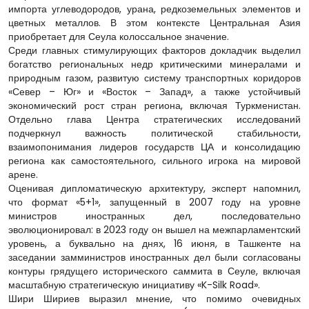
импорта углеводородов, урана, редкоземельных элементов и
цветных металлов. В этом контексте Центральная Азия
приобретает для Сеула колоссальное значение.
Среди главных стимулирующих факторов докладчик выделил
богатство региональных недр критическими минералами и
природным газом, развитую систему транспортных коридоров
«Север – Юг» и «Восток – Запад», а также устойчивый
экономический рост стран региона, включая Туркменистан.
Отдельно глава Центра стратегических исследований
подчеркнул важность политической стабильности,
взаимопонимания лидеров государств ЦА и консолидацию
региона как самостоятельного, сильного игрока на мировой
арене.
Оценивая дипломатическую архитектуру, эксперт напомнил,
что формат «5+1», запущенный в 2007 году на уровне
министров иностранных дел, последовательно
эволюционировал: в 2023 году он вышел на межпарламентский
уровень, а буквально на днях, 16 июня, в Ташкенте на
заседании замминистров иностранных дел были согласованы
контуры грядущего исторического саммита в Сеуле, включая
масштабную стратегическую инициативу «K-Silk Road».
Шири Шириев выразил мнение, что помимо очевидных