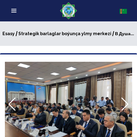
/
/ В Душанбе эксперты формируют повестку первого саммита «Центральная Азия – Корея»
Esasy
Strategik barlaglar boýunça ylmy merkezi