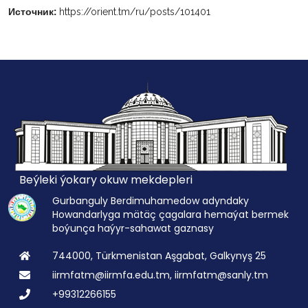
Источник:
https://orient.tm/ru/posts/101401
Beýleki ýokary okuw mekdepleri
Gurbanguly Berdimuhamedow adyndaky
Howandarlyga mätäç çagalara hemaýat bermek
boýunça haýyr-sahawat gaznasy
744000, Türkmenistan Aşgabat, Galkynyş 25
iirmfatm@iirmfa.edu.tm, iirmfatm@sanly.tm
+99312266155