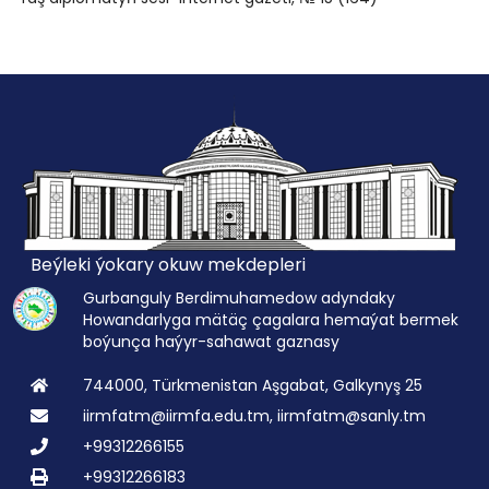
Beýleki ýokary okuw mekdepleri
Gurbanguly Berdimuhamedow adyndaky
Howandarlyga mätäç çagalara hemaýat bermek
boýunça haýyr-sahawat gaznasy
744000, Türkmenistan Aşgabat, Galkynyş 25
iirmfatm@iirmfa.edu.tm, iirmfatm@sanly.tm
+99312266155
+99312266183