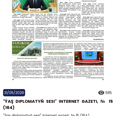
31/05/2026
585
"ÝAŞ DIPLOMATYŇ SESI" INTERNET GAZETI, № 15
(164)
"Ýaş diplomatyň sesi" internet gazeti, № 15 (164)