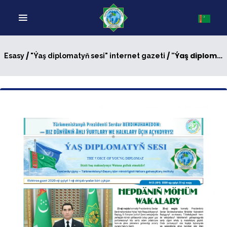
/
/ "Ýaş diplomatyň sesi" internet gazeti, № 15 (164)
Esasy
"Ýaş diplomatyň sesi" internet gazeti