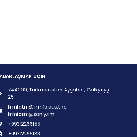
ABARLAŞMAK ÜÇIN
744000, Türkmenistan Aşgabat, Galkynyş
25
iirmfatm@iirmfa.edu.tm,
iirmfatm@sanly.tm
+99312266155
+99312266183