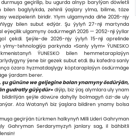
i durmuşa geçirilip, bu ugurda alnyp barylýan döwletli
bilen baglylykda, zehinli ýaşlary ylma, bilime, täze
sy wezipeleriň biridir. Ylym ulgamynda diňe 2026-njy
ňlygy bilen subut edýär. Şu ýylyň 27-nji martynda
l eýeçilik ulgamyny ösdürmegiň 2026 — 2052-nji ýyllar
gol çekdi. Şeýle-de 2026-njy ýylyň 15-nji aprelinde
a ylmy-tehnologiýa parkynda «Sanly ylym» ÝUNESKO
Türkmenistanyň ÝUNESKO bilen hemmetaraplaýyn
ydygyny ýene bir gezek subut etdi. Bu kafedra sanly
unça özara hyzmatdaşlygy köptaraplaýyn ösdürmäge
mäge ýardam berer.
e, şu gününe we geljegine bolan ynamyny ösdürýän,
än gudratly güýçdür»
diýip, biz ýaş alymlara uly ynam
 bildirilýän şeýle döwüre dahylly bolmagyň özi-de uly
nýar. Ata Watanyň biz ýaşlara bildiren ynamy bolsa
durmuşa geçirýän türkmen halkynyň Milli Lideri Gahryman
ly Gahryman Serdarymyzyň janlary sag, il bähbitli
lensin!