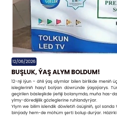
12/06/2026
BUŞLUK, ÝAŞ ALYM BOLDUM!
12-nji iýun – ähli ýaş alymlar bilen birlikde meniň 
islegleriniň hasyl bolýan döwründe ýaşaýarys. T
geçirilen bäsleşikde ýeňiji bolanymda, muňa has-da 
ylmy-döredijilik gözleglerine ruhlandyrýar.
Ylym we bilim islendik döwletiň ösüşiniň, şol sand
binýady hem-de möhüm şerti bolup durýar. Häzir