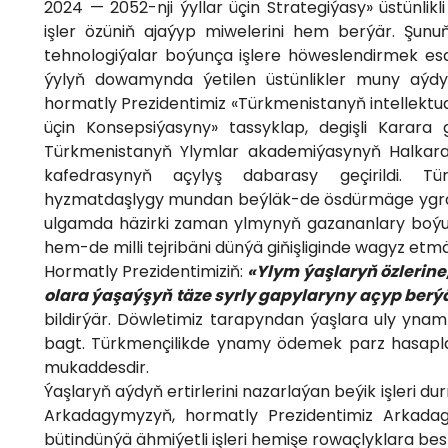
2024 — 2052-nji ýyllar üçin Strategiýasy» üstünlikl
işler özüniň ajaýyp miwelerini hem berýär. Şunuň 
tehnologiýalar boýunça işlere höweslendirmek esa
ýylyň dowamynda ýetilen üstünlikler muny aýdy
hormatly Prezidentimiz «Türkmenistanyň intellektua
üçin Konsepsiýasyny» tassyklap, degişli Karara 
Türkmenistanyň Ylymlar akademiýasynyň Halkar
kafedrasynyň açylyş dabarasy geçirildi. 
hyzmatdaşlygy mundan beýläk-de ösdürmäge ygrarl
ulgamda häzirki zaman ylmynyň gazananlary boý
hem-de milli tejribäni dünýä giňişliginde wagyz et
Hormatly Prezidentimiziň:
«Ylym ýaşlaryň özlerin
olara ýaşaýşyň täze syrly gapylaryny açyp berý
bildirýär. Döwletimiz tarapyndan ýaşlara uly ynam
bagt. Türkmençilikde ynamy ödemek parz hasapla
mukaddesdir.
Ýaşlaryň aýdyň ertirlerini nazarlaýan beýik işleri 
Arkadagymyzyň, hormatly Prezidentimiz Arkadag
bütindünýä ähmiýetli işleri hemişe rowaçlyklara bes