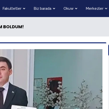
Fakultetler
Biz barada
Okuw
Merkezler
YM BOLDUM!