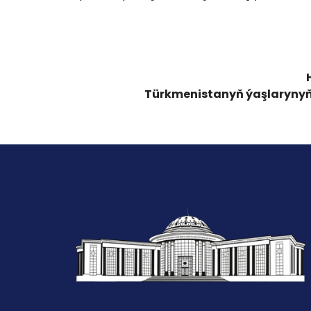
Türkmenistanyň ýaşlarynyň a