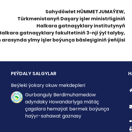
Sahydöwlet HÜMMETJUMAÝEW,
Türkmenistanyň Daşary işler ministrliginiň
Halkara gatnaşyklary institutynyň
Halkara gatnaşyklary fakultetiniň 3-nji ýyl talyby,
rasynda ylmy işler boýunça bäsleşiginiň ýeňijisi
PEÝDALY SALGYLAR
H
Beýleki ýokary okuw mekdepleri
Gurbanguly Berdimuhamedow
adyndaky Howandarlyga mätäç
çagalara hemaýat bermek boýunça
haýyr-sahawat gaznasy