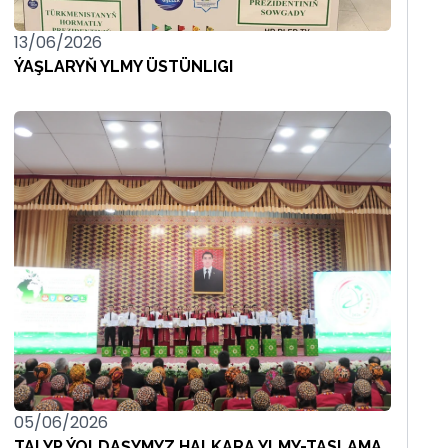
13/06/2026
ÝAŞLARYŇ YLMY ÜSTÜNLIGI
05/06/2026
TALYP ÝOLDAŞYMYZ HALKARA YLMY-TASLAMA