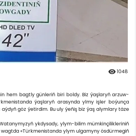
1048
üçin hem bagtly günleriň biri boldy. Biz ýaşlaryň arzuw-
ürkmenistanda ýaşlaryň arasynda ylmy işler boýunça
aýdyň göz ýetirdim. Bu uly ýeňiş biz ýaş alymlary täze
a Watanymyzyň ykdysady, ylym-bilim mümkinçilikleriniň
ki wagtda «Türkmenistanda ylym ulgamyny ösdürmegiň