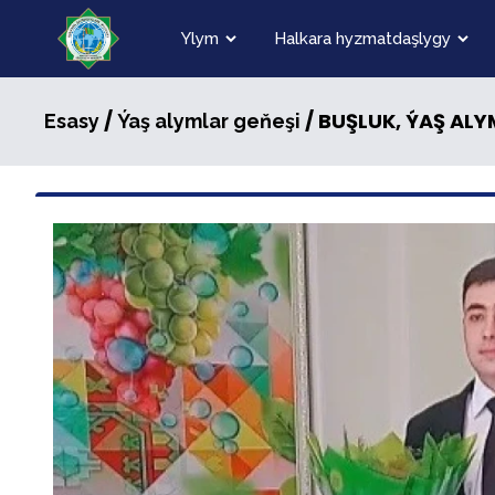
Ylym
Halkara hyzmatdaşlygy
/
/ BUŞLUK, ÝAŞ AL
Esasy
Ýaş alymlar geňeşi