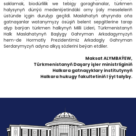
saklamak, biodürlilik we tebigy goraghanalar, türkmen
halysynyň dünýä medeniýetindäki orny ýaly meseleleriň
üstünde içgin durulyp geçildi. Maslahatyň ahyrynda oňa
gatnaşanlar watanymyzy ösüşiň belent sepgitlerine tarap
alyp barýan türkmen halkynyň Milli Lideri, Türkmenistanyň
Halk Maslahatynyň Başlygy Gahryman Arkadagymyzyň
hem-de Hormatly Prezidentimiz Arkadagly Gahryman
Serdarymyzyň adyna alkyş sözlerini beýan etdiler.
Maksat ALYMBAÝEW,
Türkmenistanyň Daşary işler ministrliginiň
Halkara gatnaşyklary institutynyň
Halkara hukugy fakultetiniň I ýyl talyby.