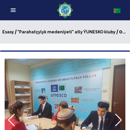
/
/ ONLAÝN YLMY–DÖREDIJILIK MASLAHATY GEÇIRILDI
Esasy
"Parahatçylyk medeniýeti" atly ÝUNESKO kluby