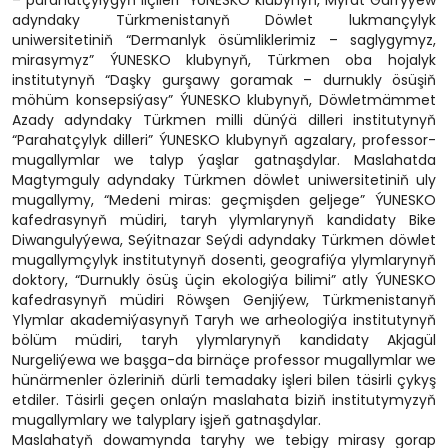
– parahatçylygyň ilçileri” ÝUNESKO klubynyň, Myrat Garryýew
adyndaky Türkmenistanyň Döwlet lukmançylyk
uniwersitetiniň “Dermanlyk ösümliklerimiz – saglygymyz,
mirasymyz” ÝUNESKO klubynyň, Türkmen oba hojalyk
institutynyň “Daşky gurşawy goramak – durnukly ösüşiň
möhüm konsepsiýasy” ÝUNESKO klubynyň, Döwletmämmet
Azady adyndaky Türkmen milli dünýä dilleri institutynyň
“Parahatçylyk dilleri” ÝUNESKO klubynyň agzalary, professor-
mugallymlar we talyp ýaşlar gatnaşdylar. Maslahatda
Magtymguly adyndaky Türkmen döwlet uniwersitetiniň uly
mugallymy, “Medeni miras: geçmişden geljege” ÝUNESKO
kafedrasynyň müdiri, taryh ylymlarynyň kandidaty Bike
Diwangulyýewa, Seýitnazar Seýdi adyndaky Türkmen döwlet
mugallymçylyk institutynyň dosenti, geografiýa ylymlarynyň
doktory, “Durnukly ösüş üçin ekologiýa bilimi” atly ÝUNESKO
kafedrasynyň müdiri Röwşen Genjiýew, Türkmenistanyň
Ylymlar akademiýasynyň Taryh we arheologiýa institutynyň
bölüm müdiri, taryh ylymlarynyň kandidaty Akjagül
Nurgeliýewa we başga-da birnäçe professor mugallymlar we
hünärmenler özleriniň dürli temadaky işleri bilen täsirli çykyş
etdiler. Täsirli geçen onlaýn maslahata biziň institutymyzyň
mugallymlary we talyplary işjeň gatnaşdylar.
Maslahatyň dowamynda taryhy we tebigy mirasy gorap