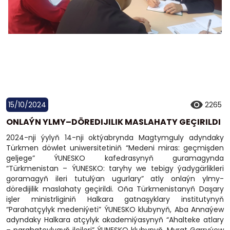
15/10/2024
2265
ONLAÝN YLMY–DÖREDIJILIK MASLAHATY GEÇIRILDI
2024-nji ýylyň 14-nji oktýabrynda Magtymguly adyndaky
Türkmen döwlet uniwersitetiniň “Medeni miras: geçmişden
geljege” ÝUNESKO kafedrasynyň guramagynda
“Türkmenistan – ÝUNESKO: taryhy we tebigy ýadygärlikleri
goramagyň ileri tutulýan ugurlary” atly onlaýn ylmy-
döredijilik maslahaty geçirildi. Oňa Türkmenistanyň Daşary
işler ministrliginiň Halkara gatnaşyklary institutynyň
“Parahatçylyk medeniýeti” ÝUNESKO klubynyň, Aba Annaýew
adyndaky Halkara atçylyk akademiýasynyň “Ahalteke atlary