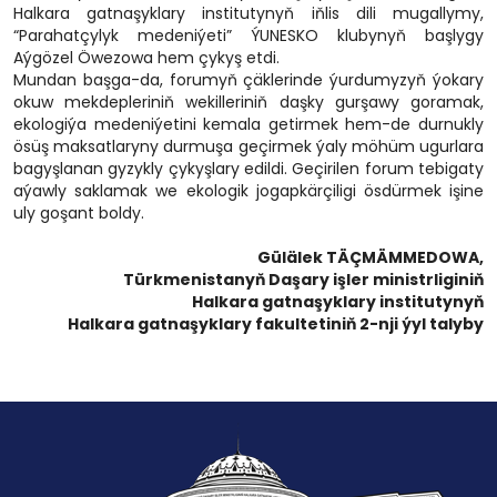
Halkara gatnaşyklary institutynyň iňlis dili mugallymy,
“Parahatçylyk medeniýeti” ÝUNESKO klubynyň başlygy
Aýgözel Öwezowa hem çykyş etdi.
Mundan başga-da, forumyň çäklerinde ýurdumyzyň ýokary
okuw mekdepleriniň wekilleriniň daşky gurşawy goramak,
ekologiýa medeniýetini kemala getirmek hem-de durnukly
ösüş maksatlaryny durmuşa geçirmek ýaly möhüm ugurlara
bagyşlanan gyzykly çykyşlary edildi. Geçirilen forum tebigaty
aýawly saklamak we ekologik jogapkärçiligi ösdürmek işine
uly goşant boldy.
Gülälek TÄÇMÄMMEDOWA,
Türkmenistanyň Daşary işler ministrliginiň
Halkara gatnaşyklary institutynyň
Halkara gatnaşyklary fakultetiniň 2-nji ýyl talyby