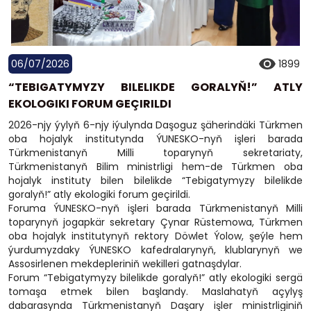
06/07/2026
1899
“TEBIGATYMYZY BILELIKDE GORALYŇ!” ATLY
EKOLOGIKI FORUM GEÇIRILDI
2026-njy ýylyň 6-njy iýulynda Daşoguz şäherindäki Türkmen
oba hojalyk institutynda ÝUNESKO-nyň işleri barada
Türkmenistanyň Milli toparynyň sekretariaty,
Türkmenistanyň Bilim ministrligi hem-de Türkmen oba
hojalyk instituty bilen bilelikde “Tebigatymyzy bilelikde
goralyň!” atly ekologiki forum geçirildi.
Foruma ÝUNESKO-nyň işleri barada Türkmenistanyň Milli
toparynyň jogapkär sekretary Çynar Rüstemowa, Türkmen
oba hojalyk institutynyň rektory Döwlet Ýolow, şeýle hem
ýurdumyzdaky ÝUNESKO kafedralarynyň, klublarynyň we
Assosirlenen mekdepleriniň wekilleri gatnaşdylar.
Forum “Tebigatymyzy bilelikde goralyň!” atly ekologiki sergä
tomaşa etmek bilen başlandy. Maslahatyň açylyş
dabarasynda Türkmenistanyň Daşary işler ministrliginiň