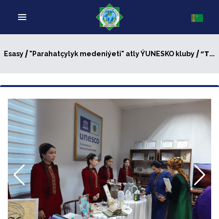
/
/ “TEBIGATYMYZY BILELIKDE GORALYŇ!” ATLY EKOLOGIKI FORUM GEÇIRILDI
Esasy
"Parahatçylyk medeniýeti" atly ÝUNESKO kluby