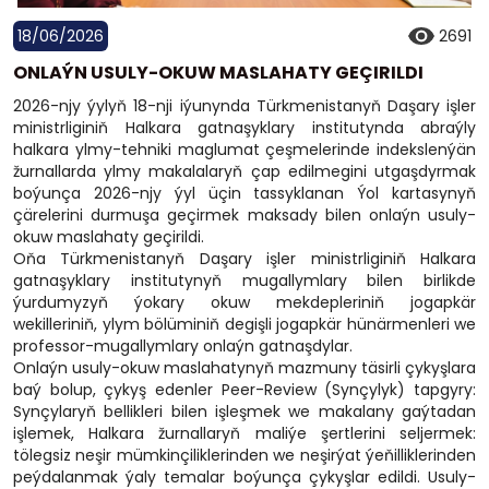
18/06/2026
2691
ONLAÝN USULY-OKUW MASLAHATY GEÇIRILDI
2026-njy ýylyň 18-nji iýunynda Türkmenistanyň Daşary işler
ministrliginiň Halkara gatnaşyklary institutynda abraýly
halkara ylmy-tehniki maglumat çeşmelerinde indekslenýän
žurnallarda ylmy makalalaryň çap edilmegini utgaşdyrmak
boýunça 2026-njy ýyl üçin tassyklanan Ýol kartasynyň
çärelerini durmuşa geçirmek maksady bilen onlaýn usuly-
okuw maslahaty geçirildi.
Oňa Türkmenistanyň Daşary işler ministrliginiň Halkara
gatnaşyklary institutynyň mugallymlary bilen birlikde
ýurdumyzyň ýokary okuw mekdepleriniň jogapkär
wekilleriniň, ylym bölüminiň degişli jogapkär hünärmenleri we
professor-mugallymlary onlaýn gatnaşdylar.
Onlaýn usuly-okuw maslahatynyň mazmuny täsirli çykyşlara
baý bolup, çykyş edenler Peer-Review (Synçylyk) tapgyry:
Synçylaryň bellikleri bilen işleşmek we makalany gaýtadan
işlemek, Halkara žurnallaryň maliýe şertlerini seljermek:
tölegsiz neşir mümkinçiliklerinden we neşirýat ýeňilliklerinden
peýdalanmak ýaly temalar boýunça çykyşlar edildi. Usuly-