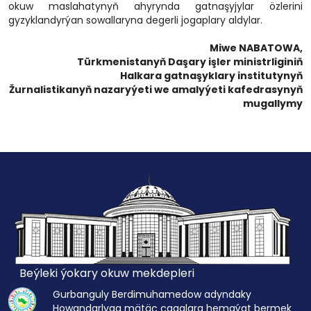
okuw maslahatynyň ahyrynda gatnaşyjylar özlerini
gyzyklandyrýan sowallaryna degerli jogaplary aldylar.
Miwe NABATOWA,
Türkmenistanyň Daşary işler ministrliginiň
Halkara gatnaşyklary institutynyň
Žurnalistikanyň nazaryýeti we amalyýeti kafedrasynyň
mugallymy
Beýleki ýokary okuw mekdepleri
Gurbanguly Berdimuhamedow adyndaky
Howandarlyga mätäç çagalara hemaýat bermek