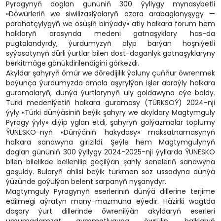
Pyragynyň doglan gününiň 300 ýyllygy mynasybetli
«Döwürleriň we siwilizasiýalaryň özara arabaglanyşygy —
parahatçylygyň we ösüşiň binýady» atly halkara forum hem
halklaryň arasynda medeni gatnaşyklary has-da
pugtalandyrdy, ýurdumyzyň alyp barýan hoşniýetli
syýasatynyň dürli ýurtlar bilen dost-doganlyk gatnaşyklaryny
berkitmäge gönükdirilendigini görkezdi.
Akyldar şahyryň ömür we döredijilik ýoluny çuňňur öwrenmek
boýunça ýurdumyzda amala aşyrylýan işler abraýly halkara
guramalaryň, dünýä ýurtlarynyň uly goldawyna eýe boldy.
Türki medeniýetiň halkara guramasy (TÜRKSOÝ) 2024-nji
ýyly «Türki dünýäsiniň beýik şahyry we akyldary Magtymguly
Pyragy ýyly» diýip yglan etdi, şahyryň golýazmalar toplumy
ÝUNESKO-nyň «Dünýäniň hakydasy» maksatnamasynyň
halkara sanawyna girizildi. Şeýle hem Magtymgulynyň
doglan gününiň 300 ýyllygy 2024-2025-nji ýyllarda ÝUNESKO
bilen bilelikde bellenilip geçilýän şanly seneleriň sanawyna
goşuldy. Bularyň ählisi beýik türkmen söz ussadyna dünýä
ýüzünde goýulýan belent sarpanyň nyşanydyr.
Magtymguly Pyragynyň eserleriniň dünýä dillerine terjime
edilmegi aýratyn many-mazmuna eýedir. Häzirki wagtda
daşary ýurt dillerinde öwrenilýän akyldaryň eserleri