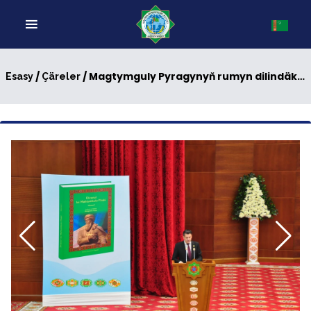
/
/ Magtymguly Pyragynyň rumyn dilindäki neşiri
Esasy
Çäreler