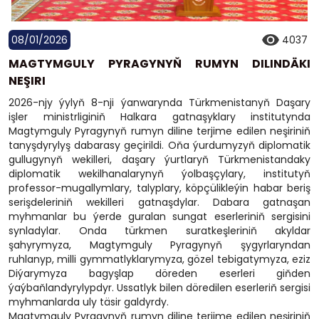
08/01/2026
4037
MAGTYMGULY PYRAGYNYŇ RUMYN DILINDÄKI
NEŞIRI
2026-njy ýylyň 8-nji ýanwarynda Türkmenistanyň Daşary
işler ministrliginiň Halkara gatnaşyklary institutynda
Magtymguly Pyragynyň rumyn diline terjime edilen neşiriniň
tanyşdyrylyş dabarasy geçirildi. Oňa ýurdumyzyň diplomatik
gullugynyň wekilleri, daşary ýurtlaryň Türkmenistandaky
diplomatik wekilhanalarynyň ýolbaşçylary, institutyň
professor-mugallymlary, talyplary, köpçülikleýin habar beriş
serişdeleriniň wekilleri gatnaşdylar. Dabara gatnaşan
myhmanlar bu ýerde guralan sungat eserleriniň sergisini
synladylar. Onda türkmen suratkeşleriniň akyldar
şahyrymyza, Magtymguly Pyragynyň şygyrlaryndan
ruhlanyp, milli gymmatlyklarymyza, gözel tebigatymyza, eziz
Diýarymyza bagyşlap döreden eserleri giňden
ýaýbaňlandyrylypdyr. Ussatlyk bilen döredilen eserleriň sergisi
myhmanlarda uly täsir galdyrdy.
Magtymguly Pyragynyň rumyn diline terjime edilen neşiriniň