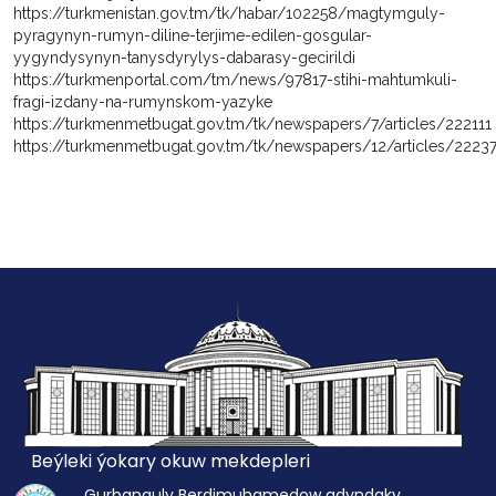
https://turkmenistan.gov.tm/tk/habar/102258/magtymguly-
pyragynyn-rumyn-diline-terjime-edilen-gosgular-
yygyndysynyn-tanysdyrylys-dabarasy-gecirildi
https://turkmenportal.com/tm/news/97817-stihi-mahtumkuli-
fragi-izdany-na-rumynskom-yazyke
https://turkmenmetbugat.gov.tm/tk/newspapers/7/articles/222111
https://turkmenmetbugat.gov.tm/tk/newspapers/12/articles/2223
Beýleki ýokary okuw mekdepleri
Gurbanguly Berdimuhamedow adyndaky