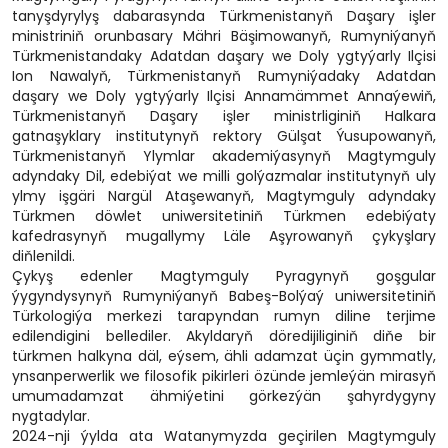
tanyşdyrylyş dabarasynda Türkmenistanyň Daşary işler
ministriniň orunbasary Mähri Bäşimowanyň, Rumyniýanyň
Türkmenistandaky Adatdan daşary we Doly ygtyýarly Ilçisi
Ion Nawalyň, Türkmenistanyň Rumyniýadaky Adatdan
daşary we Doly ygtyýarly Ilçisi Annamämmet Annaýewiň,
Türkmenistanyň Daşary işler ministrliginiň Halkara
gatnaşyklary institutynyň rektory Gülşat Ýusupowanyň,
Türkmenistanyň Ylymlar akademiýasynyň Magtymguly
adyndaky Dil, edebiýat we milli golýazmalar institutynyň uly
ylmy işgäri Nargül Ataşewanyň, Magtymguly adyndaky
Türkmen döwlet uniwersitetiniň Türkmen edebiýaty
kafedrasynyň mugallymy Läle Aşyrowanyň çykyşlary
diňlenildi.
Çykyş edenler Magtymguly Pyragynyň goşgular
ýygyndysynyň Rumyniýanyň Babeş-Bolýaý uniwersitetiniň
Türkologiýa merkezi tarapyndan rumyn diline terjime
edilendigini bellediler. Akyldaryň döredijiliginiň diňe bir
türkmen halkyna däl, eýsem, ähli adamzat üçin gymmatly,
ynsanperwerlik we filosofik pikirleri özünde jemleýän mirasyň
umumadamzat ähmiýetini görkezýän şahyrdygyny
nygtadylar.
2024-nji ýylda ata Watanymyzda geçirilen Magtymguly