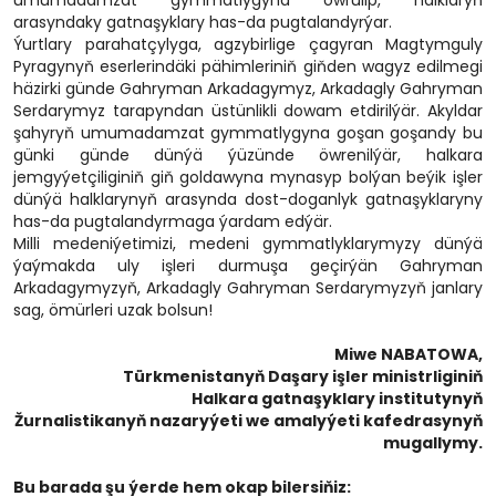
umumadamzat gymmatlygyna öwrülip, halklaryň
arasyndaky gatnaşyklary has-da pugtalandyrýar.
Ýurtlary parahatçylyga, agzybirlige çagyran Magtymguly
Pyragynyň eserlerindäki pähimleriniň giňden wagyz edilmegi
häzirki günde Gahryman Arkadagymyz, Arkadagly Gahryman
Serdarymyz tarapyndan üstünlikli dowam etdirilýär. Akyldar
şahyryň umumadamzat gymmatlygyna goşan goşandy bu
günki günde dünýä ýüzünde öwrenilýär, halkara
jemgyýetçiliginiň giň goldawyna mynasyp bolýan beýik işler
dünýä halklarynyň arasynda dost-doganlyk gatnaşyklaryny
has-da pugtalandyrmaga ýardam edýär.
Milli medeniýetimizi, medeni gymmatlyklarymyzy dünýä
ýaýmakda uly işleri durmuşa geçirýän Gahryman
Arkadagymyzyň, Arkadagly Gahryman Serdarymyzyň janlary
sag, ömürleri uzak bolsun!
Miwe NABATOWA,
Türkmenistanyň Daşary işler ministrliginiň
Halkara gatnaşyklary institutynyň
Žurnalistikanyň nazaryýeti we amalyýeti kafedrasynyň
mugallymy.
Bu barada şu ýerde hem okap bilersiňiz: