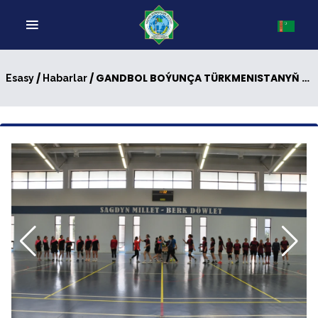
/
/ GANDBOL BOÝUNÇA TÜRKMENISTANYŇ BIRINJILIGI UGRUNDA ÝARYŞ GEÇIRILÝÄR
Esasy
Habarlar