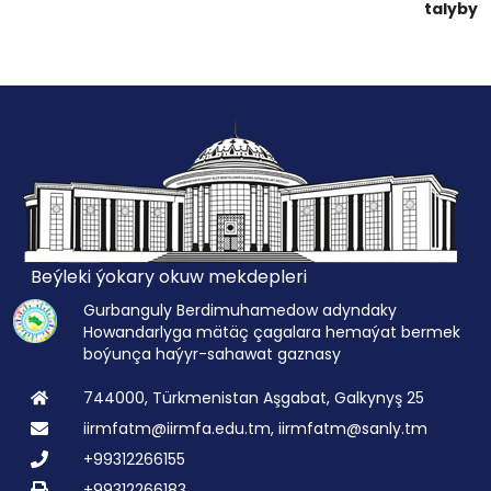
talyby
Beýleki ýokary okuw mekdepleri
Gurbanguly Berdimuhamedow adyndaky
Howandarlyga mätäç çagalara hemaýat bermek
boýunça haýyr-sahawat gaznasy
744000, Türkmenistan Aşgabat, Galkynyş 25
iirmfatm@iirmfa.edu.tm, iirmfatm@sanly.tm
+99312266155
+99312266183