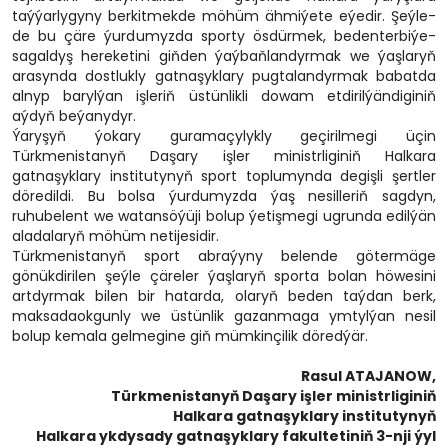
taýýarlygyny berkitmekde möhüm ähmiýete eýedir. Şeýle-
de bu çäre ýurdumyzda sporty ösdürmek, bedenterbiýe-
sagaldyş hereketini giňden ýaýbaňlandyrmak we ýaşlaryň
arasynda dostlukly gatnaşyklary pugtalandyrmak babatda
alnyp barylýan işleriň üstünlikli dowam etdirilýändiginiň
aýdyň beýanydyr.
Ýaryşyň ýokary guramaçylykly geçirilmegi üçin
Türkmenistanyň Daşary işler ministrliginiň Halkara
gatnaşyklary institutynyň sport toplumynda degişli şertler
döredildi. Bu bolsa ýurdumyzda ýaş nesilleriň sagdyn,
ruhubelent we watansöýüji bolup ýetişmegi ugrunda edilýän
aladalaryň möhüm netijesidir.
Türkmenistanyň sport abraýyny belende götermäge
gönükdirilen şeýle çäreler ýaşlaryň sporta bolan höwesini
artdyrmak bilen bir hatarda, olaryň beden taýdan berk,
maksadaokgunly we üstünlik gazanmaga ymtylýan nesil
bolup kemala gelmegine giň mümkinçilik döredýär.
Rasul ATAJANOW,
Türkmenistanyň Daşary işler ministrliginiň
Halkara gatnaşyklary institutynyň
Halkara ykdysady gatnaşyklary fakultetiniň 3-nji ýyl