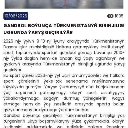
10/06/2026
1895
GANDBOL BOÝUNÇA TÜRKMENISTANYŇ BIRINJILIGI
UGRUNDA ÝARYŞ GEÇIRILÝÄR
2026-njy ýylyň 9-13-nji iýuny aralygynda Türkmenistanyň
Daşary işler ministrliginiň Halkara gatnaşyklary institutynyň
sport toplumynda sportuň gandbol görnüşi boýunça 2010-
njy ýylda doglan hem-de ondan kiçi ýaşly oglanlaryň we
gyzlaryň arasynda Türkmenistanyň birinjiligi ugrunda ýaryş
geçirilýär.
Bu sport çäresi 2026-njy ýyl üçin Umumydöwlet we halkara
sport çäreleriniň ýeke-täk senenama meýilnamasyna
laýyklykda guralýar. Ýaryşa ýurdumyzyň dürli künjeklerinden
ýaş türgenleriň gatnaşmagy, olaryň sport ussatlygyny
ýokarlandyrmaga, sagdyn durmuş ýörelgelerini wagyz
etmäge hem-de ýaş nesilleriň arasynda sporta bolan
gyzyklanmany artdyrmaga ýardam berýär.
Gandbol boýunça geçirilýän Türkmenistanyň birinjiligi ýaş
türgenleriň ukyp-başarnyklaryny ýüze çykarmakda, olaryň
tejribesini artdyrmakda we geljekde halkara ýaryşlara