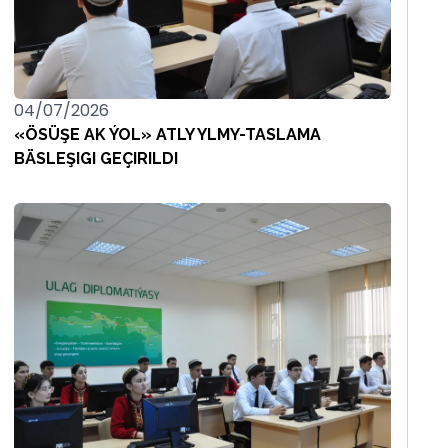
04/07/2026
«ÖSÜŞE AK ÝOL» ATLY YLMY-TASLAMA
BÄSLEŞIGI GEÇIRILDI