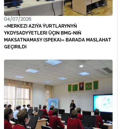
04/07/2026
«MERKEZI AZIÝA ÝURTLARYNYŇ
YKDYSADYÝETLERI ÜÇIN BMG-NIŇ
MAKSATNAMASY (SPEKA)» BARADA MASLAHAT
GEÇIRILDI