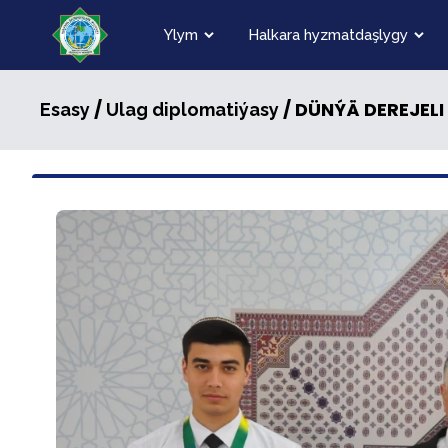
Ylym
Halkara hyzmatdaşlygy
/
/ DÜNÝÄ DEREJELI
Esasy
Ulag diplomatiýasy