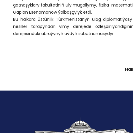
gatnaşyklary fakultetiniň uly mugallymy, fizika-matema
Gaplan Esenamanow ýolbaşçylyk etdi.
Bu halkara üstünlik Türkmenistanyň ulag diplomatiýas
nesiller tarapyndan ylmy derejede özleşdirilýändi
derejesindäki abraýynyň aýdyň subutnamasydyr.
Hal