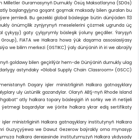
irleşen Milletler Guramasynyň Durnukly Ösüş Maksatlaryna (SDGs)
atly başlangyjyna goşant goşmak maksady bilen guralan bu
 ýere jemledi. Bu gezekki global bäsleşige bütin dünýäden 113
rnukly önümçilik zynjyrynyň meselelerini çözmek ugrunda üç
 çykyşy) gaty çylşyrymly bäsleşik ýoluny geçdiler. Ýaryşyň
Group), FIATA we Halkara howa ýük daşama assosiasiýasy
a we bilim merkezi (GSTIKC) ýaly dünýäniň iň iri we abraýly
rynyň goldawy bilen geçirilýär hem-de Dünýäniň durnukly ulag
arlygy astyndaky «Global Supply Chain Classroom» (GSCC)
menistanyň Daşary işler ministrliginiň Halkara gatnaşyklary
alyplary uly üstünlik gazandylar. Olaryň ABŞ-nyň Rhode Island
shgabat” atly halkara topary bäsleşigiň iň soňky we iň netijeli
ýetmegi başardylar we ýörite halkara ykrar ediş sertifikaty
ler ministrliginiň Halkara gatnaşyklary institutynyň Halkara
y Mähri Guzyçyýewa we Dawut Gezerow baýrakly orna mynasyp
arymyza halkara derejesinde institutymyzyň Halkara ykdysady