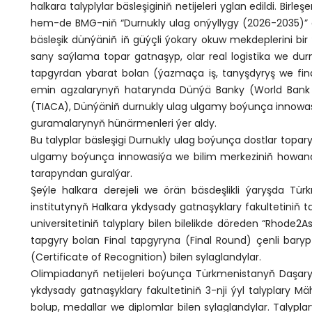
halkara talyplylar bäsleşiginiň netijeleri yglan edildi. B
hem-de BMG-niň “Durnukly ulag onýyllygy (2026-2035)” 
bäsleşik dünýäniň iň güýçli ýokary okuw mekdeplerini bir
sany saýlama topar gatnaşyp, olar real logistika we du
tapgyrdan ybarat bolan (ýazmaça iş, tanyşdyryş we final
emin agzalarynyň hatarynda Dünýä Banky (World Bank 
(TIACA), Dünýäniň durnukly ulag ulgamy boýunça innowasiý
guramalarynyň hünärmenleri ýer aldy.
Bu talyplar bäsleşigi Durnukly ulag boýunça dostlar topa
ulgamy boýunça innowasiýa we bilim merkeziniň howand
tarapyndan guralýar.
Şeýle halkara derejeli we örän bäsdeşlikli ýaryşda Türk
institutynyň Halkara ykdysady gatnaşyklary fakultetiniň t
universitetiniň talyplary bilen bilelikde döreden “Rhode2A
tapgyry bolan Final tapgyryna (Final Round) çenli baryp 
(Certificate of Recognition) bilen sylaglandylar.
Olimpiadanyň netijeleri boýunça Türkmenistanyň Daşary iş
ykdysady gatnaşyklary fakultetiniň 3-nji ýyl talyplar
bolup, medallar we diplomlar bilen sylaglandylar. Talypl