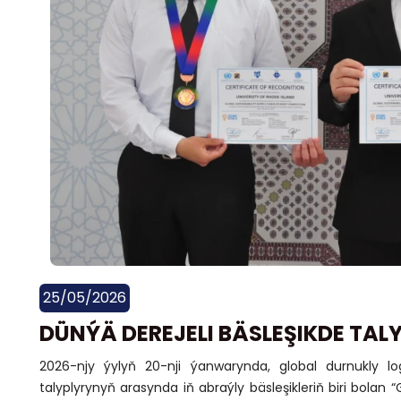
25/05/2026
DÜNÝÄ DEREJELI BÄSLEŞIKDE TA
2026-njy ýylyň 20-nji ýanwarynda, global durnukly l
talyplyrynyň arasynda iň abraýly bäsleşikleriň biri bolan