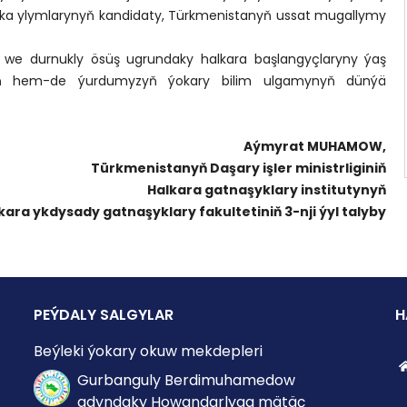
tika ylymlarynyň kandidaty, Türkmenistanyň ussat mugallymy
y we durnukly ösüş ugrundaky halkara başlangyçlaryny ýaş
giniň hem-de ýurdumyzyň ýokary bilim ulgamynyň dünýä
Aýmyrat MUHAMOW,
Türkmenistanyň Daşary işler ministrliginiň
Halkara gatnaşyklary institutynyň
kara ykdysady gatnaşyklary fakultetiniň 3-nji ýyl talyby
PEÝDALY SALGYLAR
H
Beýleki ýokary okuw mekdepleri
Gurbanguly Berdimuhamedow
adyndaky Howandarlyga mätäç