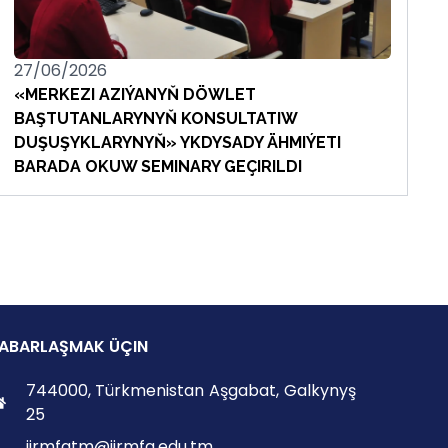
27/06/2026
«MERKEZI AZIÝANYŇ DÖWLET
BAŞTUTANLARYNYŇ KONSULTATIW
DUŞUŞYKLARYNYŇ» YKDYSADY ÄHMIÝETI
BARADA OKUW SEMINARY GEÇIRILDI
ABARLAŞMAK ÜÇIN
744000, Türkmenistan Aşgabat, Galkynyş
25
iirmfatm@iirmfa.edu.tm,