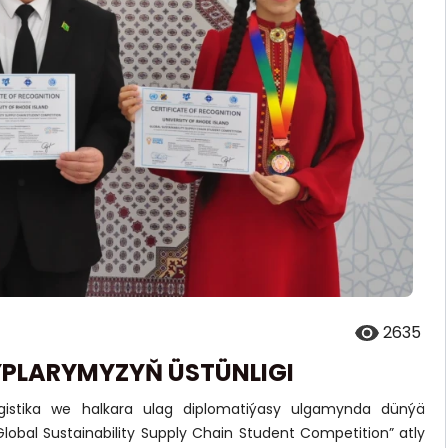
2635
LYPLARYMYZYŇ ÜSTÜNLIGI
ogistika we halkara ulag diplomatiýasy ulgamynda dünýä
 “Global Sustainability Supply Chain Student Competition” atly