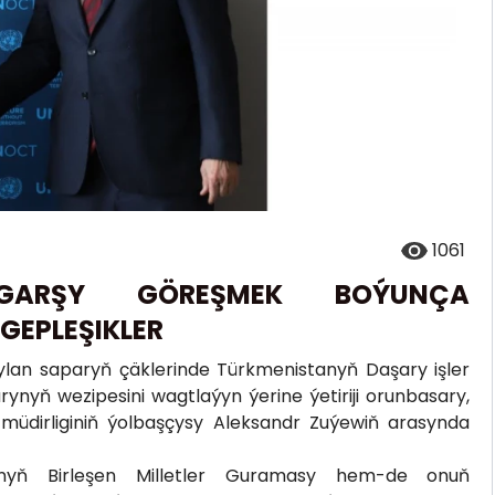
1061
 GARŞY GÖREŞMEK BOÝUNÇA
GEPLEŞIKLER
lan saparyň çäklerinde Türkmenistanyň Daşary işler
ynyň wezipesini wagtlaýyn ýerine ýetiriji orunbasary,
üdirliginiň ýolbaşçysy Aleksandr Zuýewiň arasynda
nyň Birleşen Milletler Guramasy hem-de onuň