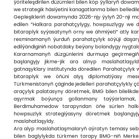
ýöriteleşdirilen düzümleri bilen köp ýyllaryň dow
we strategik häsiýetini kanagatlanma bilen belledile
Gepleşikleriň dowamynda 2026-njy ýylyň 20-nji 
edilen “Halkara parahatçylygy, howpsuzlygy we 
bitaraplyk syýasatynyň orny we ähmiýeti” atly ka
resminamanyň ýurduň parahatçylyk söýüji daşary
edilýändiginiň nobatdaky beýany bolandygy nygtal
Kararnamanyň düzgünlerini durmuşa geçirmegiň
başlangyjy jikme-jik ara alnyp maslahatlaşyl
gatnaşyklary institutynda döredilen Parahatçylyk
bitaraplyk we öňüni alyş diplomatiýasy mes
Türkmenistanyň çäginde jedelleri parahatçylykly
araçylyk palatasyny döretmek, BMG bilen bilelikd
aşyrmak boýunça gollanmany taýýarlamak,
Berdimuhamedow tarapyndan öňe sürlen halk
howpsuzlyk strategiýasyny döretmek başlangyjy
maslahatlaşyldy.
Ara alyp maslahatlaşmalaryň aýratyn temasy seb
bilen baglylykda türkmen tarapy BMG-niň Merkezi