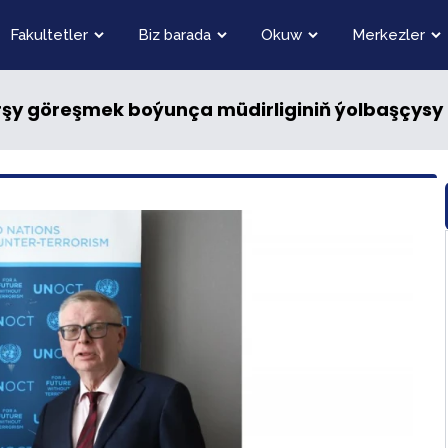
Fakultetler
Biz barada
Okuw
Merkezler
şy göreşmek boýunça müdirliginiň ýolbaşçysy b