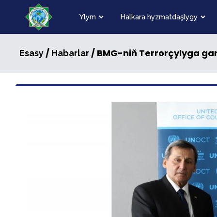
Ylym
Halkara hyzmatdaşlygy
/
/ BMG-niň Terrorçylyga gar
Esasy
Habarlar