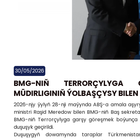
30/05/2026
BMG-NIŇ TERRORÇYLYGA
MÜDIRLIGINIŇ ÝOLBAŞÇYSY BILEN 
2026-njy ýylyň 28-nji maýynda ABŞ-a amala aşyry
ministri Raşid Meredow bilen BMG-niň Baş sekretar
BMG-niň Terrorçylyga garşy göreşmek boýunça m
duşuşyk geçirildi.
Duşuşygyň dowamynda taraplar Türkmenista