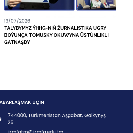
13/07/2026
TALYBYMYZ ÝHHG-NIŇ ŽURNALISTIKA UGRY
BOÝUNÇA TOMUSKY OKUWYNA ÜSTÜNLIKLI
GATNAŞDY
ABARLAŞMAK ÜÇIN
744000, Türkmenistan Aşgabat, Galkynyş
25
iirmfatm@iirmfa.edu.tm,