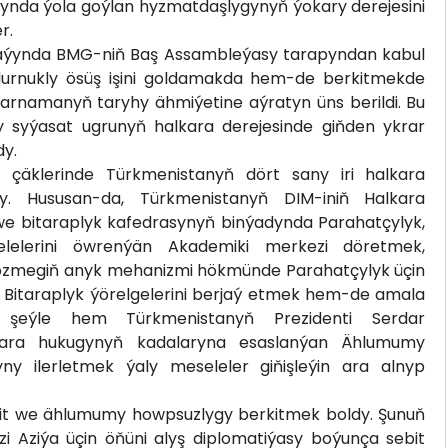
amynda ýola goýlan hyzmatdaşlygynyň ýokary derejesini
r.
maýynda BMG-niň Baş Assambleýasy tarapyndan kabul
durnukly ösüş işini goldamakda hem-de berkitmekde
rarnamanyň taryhy ähmiýetine aýratyn üns berildi. Bu
 syýasat ugrunyň halkara derejesinde giňden ykrar
dy.
 çäklerinde Türkmenistanyň dört sany iri halkara
dy. Hususan-da, Türkmenistanyň DIM-iniň Halkara
 we bitaraplyk kafedrasynyň binýadynda Parahatçylyk,
elelerini öwrenýän Akademiki merkezi döretmek,
 çözmegiň anyk mehanizmi hökmünde Parahatçylyk üçin
e Bitaraplyk ýörelgelerini berjaý etmek hem-de amala
 şeýle hem Türkmenistanyň Prezidenti Serdar
ara hukugynyň kadalaryna esaslanýan Ählumumy
ny ilerletmek ýaly meseleler giňişleýin ara alnyp
it we ählumumy howpsuzlygy berkitmek boldy. Şunuň
 Aziýa üçin öňüni alyş diplomatiýasy boýunça sebit