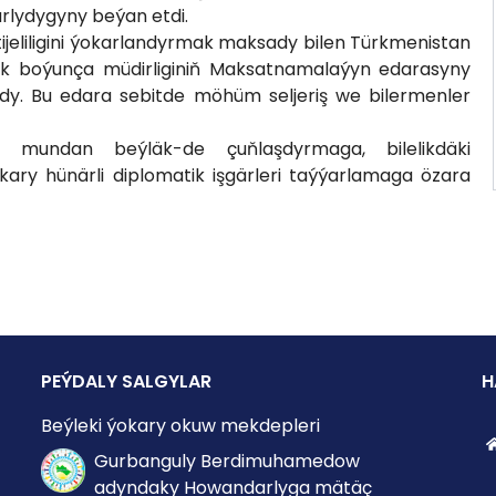
rlydygyny beýan etdi.
ijeliligini ýokarlandyrmak maksady bilen Türkmenistan
k boýunça müdirliginiň Maksatnamalaýyn edarasyny
dy. Bu edara sebitde möhüm seljeriş we bilermenler
 mundan beýläk-de çuňlaşdyrmaga, bilelikdäki
y hünärli diplomatik işgärleri taýýarlamaga özara
PEÝDALY SALGYLAR
H
Beýleki ýokary okuw mekdepleri
Gurbanguly Berdimuhamedow
adyndaky Howandarlyga mätäç