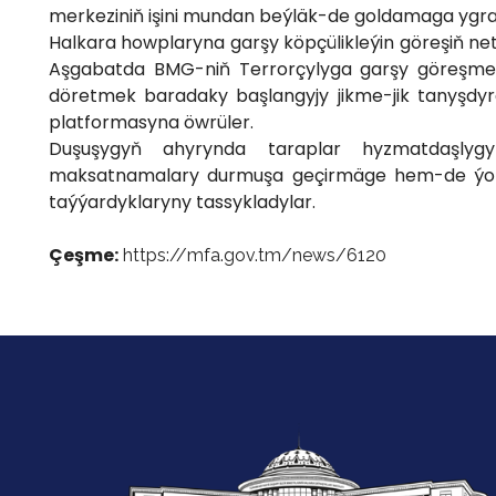
merkeziniň işini mundan beýläk-de goldamaga ygra
Halkara howplaryna garşy köpçülikleýin göreşiň net
Aşgabatda BMG-niň Terrorçylyga garşy göreşme
döretmek baradaky başlangyjy jikme-jik tanyşdyr
platformasyna öwrüler.
Duşuşygyň ahyrynda taraplar hyzmatdaşlygy
maksatnamalary durmuşa geçirmäge hem-de ýokar
taýýardyklaryny tassykladylar.
Çeşme:
https://mfa.gov.tm/news/6120