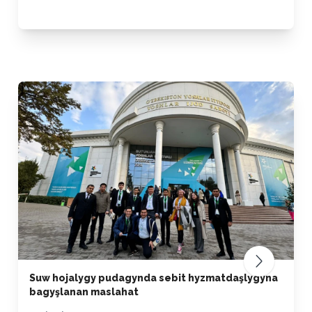
Suw hojalygy pudagynda sebit hyzmatdaşlygyna
bagyşlanan maslahat