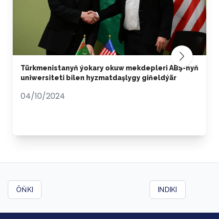
Türkmenistanyň ýokary okuw mekdepleri ABŞ-nyň
uniwersiteti bilen hyzmatdaşlygy giňeldýär
04/10/2024
ÖŇKI
INDIKI