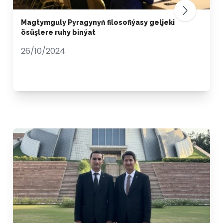
Magtymguly Pyragynyň filosofiýasy geljeki
ösüşlere ruhy binýat
26/10/2024