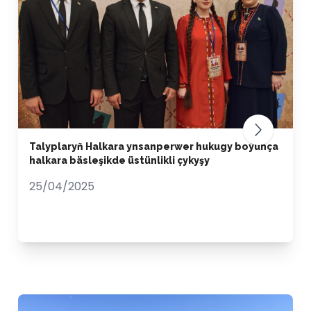
Talyplaryň Halkara ynsanperwer hukugy boýunça
halkara bäsleşikde üstünlikli çykyşy
25/04/2025