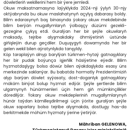
döwletleriň wekillerini hem bir ýere jemledi.
Okuw maksatnamasyna laýyklykda 2024-nji ýylyň 30-njy
oktýabrynda bu okuw maslahatynyň açylyş dabarasy boldy.
Bilim edarasynyň baş binasynda ýokary okuw mekdebinde
bilim berýän mugallymlaryň ýolbaşçy düzümi gezekli-
gezegine çykyş etdi. Guralýan her bir şeýle okuwlaryň
maksady, tejribe alyşmakdaky ähmiýetiniň üstünde
giňişleýin durup geçdiler. Duşuşygyň dowamynda her bir
gelen wekil bilen aýratynlykda tanşyldy.
Köp taraplaýyn alnyp barylýan türkmen-hytaý gatnaşyklary
her bir pudak boýunça işjeňlik häsiýetine eýedir. Bilim
hyzmatdaşlygy bolsa döwür bilen aýakdaşlykda esasy üns
merkezinde saklanýar. Bu babatda hormatly Prezidentimiziň
alyp barýan döwlet syýasaty, dost-doganlyk gatnaşyklary
mäkäm binýat bolup hyzmat edýär. Şeýle şertlerde bilim
ulgamynyň hünärmenleri üçin hem giň mümkinçilikler
döredilýär. Ýokary okuw mekdepleriniň mugallymlarynyň
hünär taýdan kämilleşdirilmegi üçin ýörite guralýan şeýle
okuw saparlary bolsa tejribe alyşmakda, dostlugy has-da
berkitmekde möhüm hyzmaty ýerine ýetirýär.
Mähriban GELENOWA,