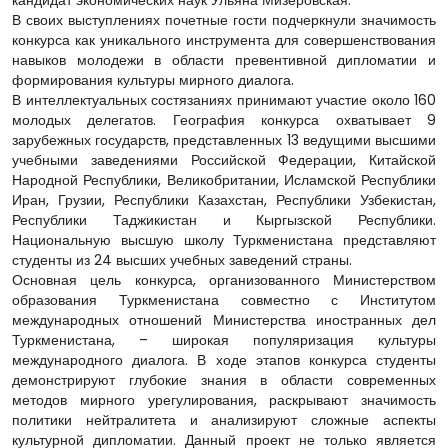
кандидат экономических наук Ульяна Мизеровская.
В своих выступлениях почетные гости подчеркнули значимость
конкурса как уникального инструмента для совершенствования
навыков молодежи в области превентивной дипломатии и
формирования культуры мирного диалога.
В интеллектуальных состязаниях принимают участие около 160
молодых делегатов. География конкурса охватывает 9
зарубежных государств, представленных 13 ведущими высшими
учебными заведениями Российской Федерации, Китайской
Народной Республики, Великобритании, Исламской Республики
Иран, Грузии, Республики Казахстан, Республики Узбекистан,
Республики Таджикистан и Кыргызской Республики.
Национальную высшую школу Туркменистана представляют
студенты из 24 высших учебных заведений страны.
Основная цель конкурса, организованного Министерством
образования Туркменистана совместно с Институтом
международных отношений Министерства иностранных дел
Туркменистана, – широкая популяризация культуры
международного диалога. В ходе этапов конкурса студенты
демонстрируют глубокие знания в области современных
методов мирного урегулирования, раскрывают значимость
политики нейтралитета и анализируют сложные аспекты
культурной дипломатии. Данный проект не только является