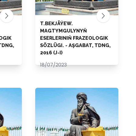
T.BEKJÄÝEW.
MAGTYMGULYNYŇ
OGIK
ESERLERINIŇ FRAZEOLOGIK
TDNG,
SÖZLÜGI. - AŞGABAT, TDNG,
2016 (J-I)
18/07/2023