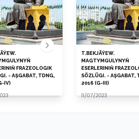
JÄÝEW.
T.BEKJÄÝEW.
YMGULYNYŇ
MAGTYMGULYNYŇ
ERINIŇ FRAZEOLOGIK
ESERLERINIŇ FRAZEOL
I. - AŞGABAT, TDNG,
SÖZLÜGI. - AŞGABAT, 
G-IV)
2016 (G-III)
2023
11/07/2023