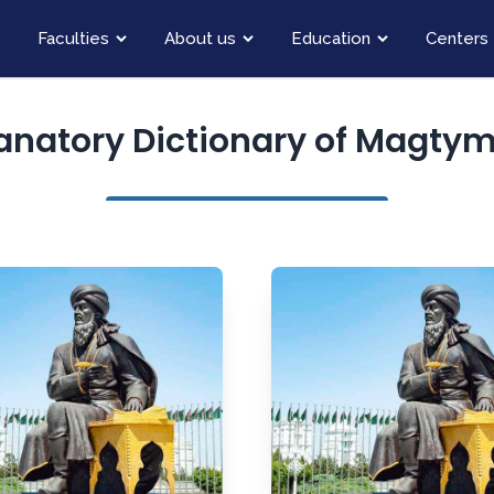
Faculties
About us
Education
Centers
anatory Dictionary of Magty