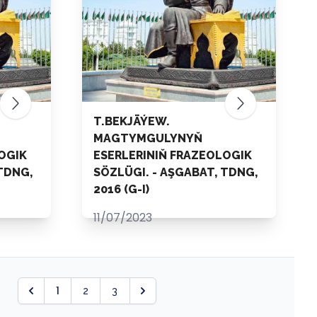
T.BEKJÄÝEW.
MAGTYMGULYNYŇ
OGIK
ESERLERINIŇ FRAZEOLOGIK
TDNG,
SÖZLÜGI. - AŞGABAT, TDNG,
2016 (G-I)
11/07/2023
1
2
3