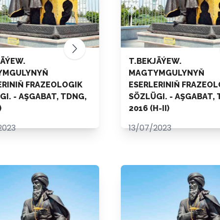
JÄÝEW.
T.BEKJÄÝEW.
YMGULYNYŇ
MAGTYMGULYNYŇ
ERINIŇ FRAZEOLOGIK
ESERLERINIŇ FRAZEOL
I. - AŞGABAT, TDNG,
SÖZLÜGI. - AŞGABAT, 
)
2016 (H-II)
2023
13/07/2023