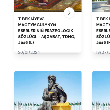
T.BEKJÄÝEW.
T.BEK
MAGTYMGULYNYŇ
MAGT
ESERLERINIŇ FRAZEOLOGIK
ESERL
SÖZLÜGI. - AŞGABAT, TDNG,
SÖZLÜG
2016 (L)
2016 (K
20/01/2024
19/07/