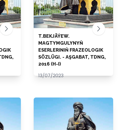
T.BEKJÄÝEW.
MAGTYMGULYNYŇ
OGIK
ESERLERINIŇ FRAZEOLOGIK
TDNG,
SÖZLÜGI. - AŞGABAT, TDNG,
2016 (H-I)
13/07/2023