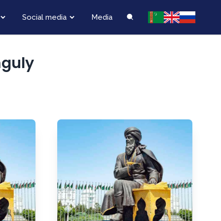
Social media
Media
mguly