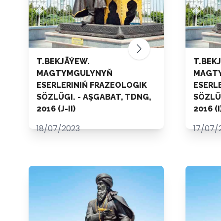
T.BEKJÄÝEW.
T.BEK
MAGTYMGULYNYŇ
MAGT
ESERLERINIŇ FRAZEOLOGIK
ESERL
SÖZLÜGI. - AŞGABAT, TDNG,
SÖZLÜG
2016 (J-II)
2016 (I
18/07/2023
17/07/