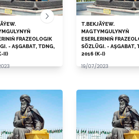
JÄÝEW.
T.BEKJÄÝEW.
YMGULYNYŇ
MAGTYMGULYNYŇ
ERINIŇ FRAZEOLOGIK
ESERLERINIŇ FRAZEOL
I. - AŞGABAT, TDNG,
SÖZLÜGI. - AŞGABAT, 
-II)
2016 (K-I)
2023
19/07/2023