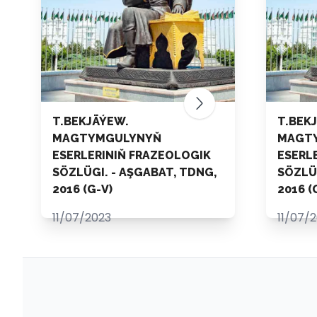
T.BEKJÄÝEW.
T.BEK
MAGTYMGULYNYŇ
MAGT
ESERLERINIŇ FRAZEOLOGIK
ESERL
SÖZLÜGI. - AŞGABAT, TDNG,
SÖZLÜG
2016 (G-V)
2016 (
11/07/2023
11/07/