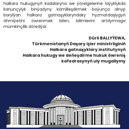
halkara hukugynyň kadalaryna we ýörelgelerine laýyklykda
kanunçylyk binýadyny kämilleşdirmek boýunça alnyp
barylýan halkara gatnaşyklaryndaky hyzmatdaşlygyň
ähmiýetini öwrenmek bilen, bilimlerini artdyrmaga
mümkinçilik döredýär.
Dürli BALLYÝEWA,
Türkmenistanyň Daşary işler ministrliginiň
Halkara gatnaşyklary institutynyň
Halkara hukugy we deňeşdirme hukuk öwreniş
kafedrasynyň uly mugallymy