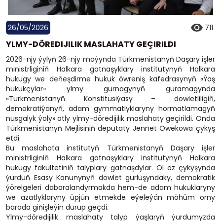
26/05/2026
711
YLMY-DÖREDIJILIK MASLAHATY GEÇIRILDI
2026-njy ýylyň 26-njy maýynda Türkmenistanyň Daşary işler
ministrliginiň Halkara gatnaşyklary institutynyň Halkara
hukugy we deňeşdirme hukuk öwreniş kafedrasynyň «Ýaş
hukukçylar» ylmy gurnagynyň guramagynda
«Türkmenistanyň Konstitusiýasy – döwletliligiň,
demokratiýanyň, adam gymmatlyklaryny hormatlamagyň
nusgalyk ýoly» atly ylmy-döredijilik maslahaty geçirildi. Onda
Türkmenistanyň Mejlisiniň deputaty Jennet Öwekowa çykyş
etdi.
Bu maslahata institutyň Türkmenistanyň Daşary işler
ministrliginiň Halkara gatnaşyklary institutynyň Halkara
hukugy fakultetiniň talyplary gatnaşdylar. Ol öz çykyşynda
ýurduň Esasy Kanunynyň döwlet gurluşyndaky, demokratik
ýörelgeleri dabaralandyrmakda hem-de adam hukuklaryny
we azatlyklaryny üpjün etmekde eýeleýän möhüm orny
barada giňişleýin durup geçdi.
Ylmy-döredijilik maslahaty talyp ýaşlaryň ýurdumyzda