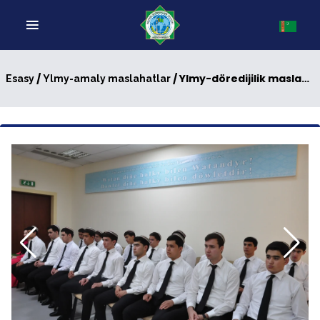
/
/ Ylmy-döredijilik maslahaty geçirildi
Esasy
Ylmy-amaly maslahatlar