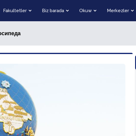
Fakultetler
Biz barada
Okuw
Merkezler
осипеда