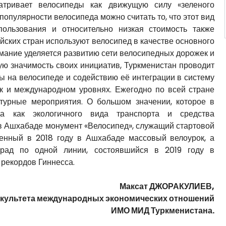
атривает велосипеды как движущую силу «зеленого
опулярности велосипеда можно считать то, что этот вид
пользования и относительно низкая стоимость также
йских стран используют велосипед в качестве основного
мание уделяется развитию сети велосипедных дорожек и
ю значимость своих инициатив, Туркменистан проводит
ы на велосипеде и содействию её интеграции в систему
ак и международном уровнях. Ежегодно по всей стране
ьтурные мероприятия. О большом значении, которое в
да как экологичного вида транспорта и средства
 в Ашхабаде монумент «Велосипед», служащий стартовой
енный в 2018 году в Ашхабаде массовый велоурок, а
рад по одной линии, состоявшийся в 2019 году в
 рекордов Гиннесса.
Максат ДЖОРАКУЛИЕВ,
факультета международных экономических отношений
ИМО МИД Туркменистана.