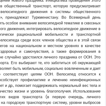
ении нового праздника. Инициатива проведения этого
 в общественный транспорт, которую предусматривает
 велосипедного движения в системы общественного
я», принадлежат Туркменистану. Во Всемирный день
ть особое внимание велосипедной тематике в сквозных
ного движения, интегрировать велосипедное движение в
гически рациональной мобильности и транспортной
велосипеда среди всех членов общества и в этой связи
бегов на национальном и местном уровнях в качестве
 здоровья и самочувствия, а также формирования в
не случайно удостоился личного праздника от ООН. Это
орта. Его выбирают те, кто заботиться об окружающей
зволяет быть мобильным, социально вовлеченным и дает
о соответствует целям ООН. Велосипед относится к
пособствует профилактике и лечению неинфекционных
бет и др., помогает поддерживать нормальный вес тела и
ачество жизни и уровень благополучия. Использование
угих видов транспорта (в первую очередь, личного
и на городскую транспортную систему, уровни выбросов