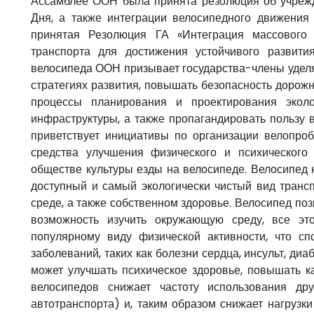
Ассамблее ООН была принята резолюция об учрежд
Дня, а также интеграции велосипедного движения
принятая Резолюция ГА «Интеграция массового
транспорта для достижения устойчивого развити
велосипеда ООН призывает государства-члены уделя
стратегиях развития, повышать безопасность дорож
процессы планирования и проектирования эколо
инфраструктуры, а также пропагандировать пользу 
приветствует инициативы по организации велопро
средства улучшения физического и психического
обществе культуры езды на велосипеде. Велосипед 
доступный и самый экологически чистый вид трансп
среде, а также собственном здоровье. Велосипед по
возможность изучить окружающую среду, все эт
популярному виду физической активности, что с
заболеваний, таких как болезни сердца, инсульт, диа
может улучшать психическое здоровье, повышать к
велосипедов снижает частоту использования др
автотранспорта) и, таким образом снижает нагрузк