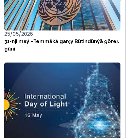
25/05/2026
31-nji maý –Temmäkä garşy Bütindünýä göreş
güni