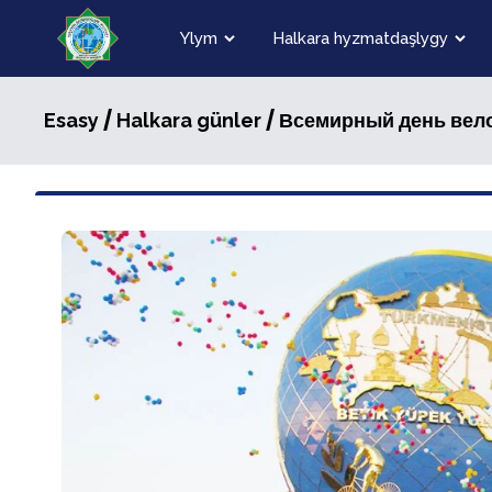
Ylym
Halkara hyzmatdaşlygy
/
/ Всемирный день вел
Esasy
Halkara günler