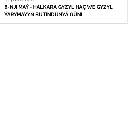
8-NJI MAÝ - HALKARA GYZYL HAÇ WE GYZYL
ÝARYMAÝYŇ BÜTINDÜNÝÄ GÜNI