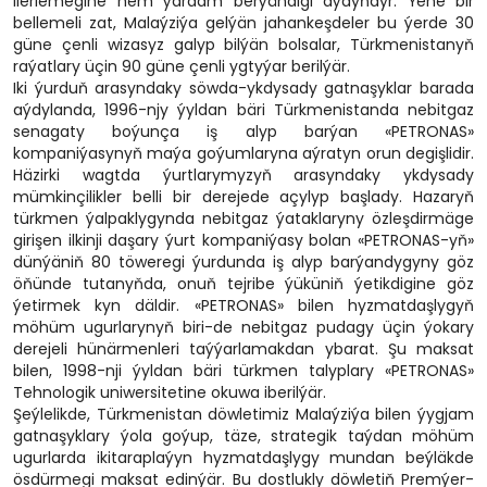
ilerlemegine hem ýardam berýändigi aýdyňdyr. Ýene bir
bellemeli zat, Malaýziýa gelýän jahankeşdeler bu ýerde 30
güne çenli wizasyz galyp bilýän bolsalar, Türkmenistanyň
raýatlary üçin 90 güne çenli ygtyýar berilýär.
Iki ýurduň arasyndaky söwda-ykdysady gatnaşyklar barada
aýdylanda, 1996-njy ýyldan bäri Türkmenistanda nebitgaz
senagaty boýunça iş alyp barýan «PETRONAS»
kompaniýasynyň maýa goýumlaryna aýratyn orun degişlidir.
Häzirki wagtda ýurtlarymyzyň arasyndaky ykdysady
mümkinçilikler belli bir derejede açylyp başlady. Hazaryň
türkmen ýalpaklygynda nebitgaz ýataklaryny özleşdirmäge
girişen ilkinji daşary ýurt kompaniýasy bolan «PETRONAS-yň»
dünýäniň 80 töweregi ýurdunda iş alyp barýandygyny göz
öňünde tutanyňda, onuň tejribe ýüküniň ýetikdigine göz
ýetirmek kyn däldir. «PETRONAS» bilen hyzmatdaşlygyň
möhüm ugurlarynyň biri-de nebitgaz pudagy üçin ýokary
derejeli hünärmenleri taýýarlamakdan ybarat. Şu maksat
bilen, 1998-nji ýyldan bäri türkmen talyplary «PETRONAS»
Tehnologik uniwersitetine okuwa iberilýär.
Şeýlelikde, Türkmenistan döwletimiz Malaýziýa bilen ýygjam
gatnaşyklary ýola goýup, täze, strategik taýdan möhüm
ugurlarda ikitaraplaýyn hyzmatdaşlygy mundan beýläkde
ösdürmegi maksat edinýär. Bu dostlukly döwletiň Premýer-