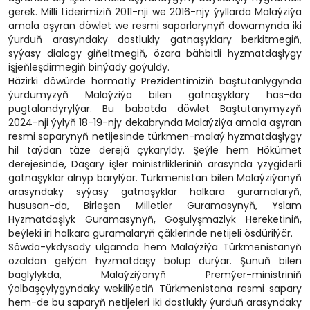
gerek. Milli Liderimiziň 2011-nji we 2016-njy ýyllarda Malaýziýa
amala aşyran döwlet we resmi saparlarynyň dowamynda iki
ýurduň arasyndaky dostlukly gatnaşyklary berkitmegiň,
syýasy dialogy giňeltmegiň, özara bähbitli hyzmatdaşlygy
işjeňleşdirmegiň binýady goýuldy.
Häzirki döwürde hormatly Prezidentimiziň baştutanlygynda
ýurdumyzyň Malaýziýa bilen gatnaşyklary has-da
pugtalandyrylýar. Bu babatda döwlet Baştutanymyzyň
2024-nji ýylyň 18-19-njy dekabrynda Malaýziýa amala aşyran
resmi saparynyň netijesinde türkmen-malaý hyzmatdaşlygy
hil taýdan täze derejä çykaryldy. Şeýle hem Hökümet
derejesinde, Daşary işler ministrlikleriniň arasynda yzygiderli
gatnaşyklar alnyp barylýar. Türkmenistan bilen Malaýziýanyň
arasyndaky syýasy gatnaşyklar halkara guramalaryň,
hususan-da, Birleşen Milletler Guramasynyň, Yslam
Hyzmatdaşlyk Guramasynyň, Goşulyşmazlyk Hereketiniň,
beýleki iri halkara guramalaryň çäklerinde netijeli ösdürilýär.
Söwda-ykdysady ulgamda hem Malaýziýa Türkmenistanyň
ozaldan gelýän hyzmatdaşy bolup durýar. Şunuň bilen
baglylykda, Malaýziýanyň Premýer-ministriniň
ýolbaşçylygyndaky wekiliýetiň Türkmenistana resmi sapary
hem-de bu saparyň netijeleri iki dostlukly ýurduň arasyndaky