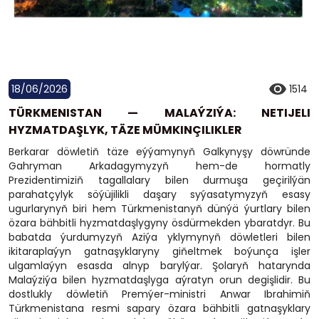
18/06/2026
1514
TÜRKMENISTAN — MALAÝZIÝA: NETIJELI
HYZMATDAŞLYK, TÄZE MÜMKINÇILIKLER
Berkarar döwletiň täze eýýamynyň Galkynyşy döwründe
Gahryman Arkadagymyzyň hem-de hormatly
Prezidentimiziň tagallalary bilen durmuşa geçirilýän
parahatçylyk söýüjilikli daşary syýasatymyzyň esasy
ugurlarynyň biri hem Türkmenistanyň dünýä ýurtlary bilen
özara bähbitli hyzmatdaşlygyny ösdürmekden ybaratdyr. Bu
babatda ýurdumyzyň Aziýa yklymynyň döwletleri bilen
ikitaraplaýyn gatnaşyklaryny giňeltmek boýunça işler
ulgamlaýyn esasda alnyp barylýar. Şolaryň hatarynda
Malaýziýa bilen hyzmatdaşlyga aýratyn orun degişlidir. Bu
dostlukly döwletiň Premýer-ministri Anwar Ibrahimiň
Türkmenistana resmi sapary özara bähbitli gatnaşyklary