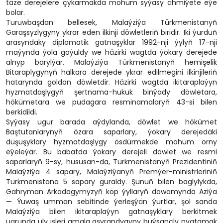
täze derejelere çykarmakda möhüm syýasy ähmiýete eýe
bolar.
Turuwbaşdan bellesek, Malaýziýa Türkmenistanyň
Garaşsyzlygyny ykrar eden ilkinji döwletleriň biridir. Iki ýurduň
arasyndaky diplomatik gatnaşyklar 1992-nji ýylyň 17-nji
maýynda ýola goýuldy we häzirki wagtda ýokary derejede
alnyp barylýar. Malaýziýa Türkmenistanyň hemişelik
Bitaraplygynyň halkara derejede ykrar edilmegini ilkinjileriň
hatarynda goldan döwletdir. Häzirki wagtda ikitaraplaýyn
hyzmatdaşlygyň şertnama-hukuk binýady döwletara,
hökümetara we pudagara resminamalaryň 43-si bilen
berkidildi.
Syýasy ugur barada aýdylanda, döwlet we hökümet
Baştutanlarynyň özara saparlary, ýokary derejedäki
duşuşyklary hyzmatdaşlygy ösdürmekde möhüm orny
eýeleýär. Bu babatda ýokary derejeli döwlet we resmi
saparlaryň 9-sy, hususan-da, Türkmenistanyň Prezidentiniň
Malaýziýa 4 sapary, Malaýziýanyň Premýer-ministrleriniň
Türkmenistana 5 sapary guraldy. Şunuň bilen baglylykda,
Gahryman Arkadagymyzyň köp ýyllaryň dowamynda Aziýa
— Ýuwaş umman sebitinde ýerleşýän ýurtlar, şol sanda
Malaýziýa bilen ikitaraplaýyn gatnaşyklary berkitmek
ugrunda uly işleri amala aşyrandygyny buýsançly nygtamak