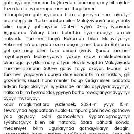
gatnaşyklary mundan beýläk-de ösdürmäge, ony hil taýdan
täze derejä çykarmaga möhüm itergi berer.
Ikitaraplaýyn gatnaşyklarda bilim ulgamyna hem aýratyn
orun degişlidir. Türkmenistan bilen Malaýziýanyň arasyndaky
bilim ugurly gatnaşyklar 2014-nji ýylyň 10-njy iýunynda
Aşgabatda Ýokary bilim babatda hyzmatdaşlyk etmek
hakynda Türkmenistanyň Hökümeti bilen Malaýziýanyň
Hökümetiniň arasynda özara düşünişmek barada Ähtnama
gol çekilmegi bilen täze derejä çykdy. Şunda türkmen
raýatlarynyň Malaýziýanyň ýokary okuw mekdeplerinde
okamaga gyzyklanmasy artýar. Häzirki wagtda Malaýziýada
Türkmenistandan 300-e golaý talyp okaýar. Munuň özi
türkmen ýaşlarynyň dünýä derejesinde bilim almaklary, giň
gözýetimli, ussat hünärmenler bolup ýetişmekleri babatda
edýän tagallalarynyň iş ýüzünde amala aşyrylýandygynyň,
halkara bilim hyzmatdaşlygynyň barha rowaçlanýandygynyň
aýdyň mysalydyr.
Käbir maglumatlara ýüzlensek, 2024-nji ýylyň 15-nji
fewralynda Aşgabatdan Kuala-Lumpura göni howa gatnawy
ýola goýuldy. Göni gatnawlaryň ýygjamlaşmagynyň
syýahatçylyk bilen bir hatarda, özara bähbitli söwda,
medeniýet, bilim ugurlarynda gatnaşyklaryň depginli