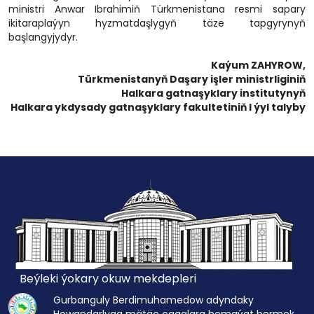
ministri Anwar Ibrahimiň Türkmenistana resmi sapary
ikitaraplaýyn hyzmatdaşlygyň täze tapgyrynyň
başlangyjydyr.
Kaýum ZAHYROW,
Türkmenistanyň Daşary işler ministrliginiň
Halkara gatnaşyklary institutynyň
Halkara ykdysady gatnaşyklary fakultetiniň I ýyl talyby
Beýleki ýokary okuw mekdepleri
Gurbanguly Berdimuhamedow adyndaky
Howandarlyga mätäç çagalara hemaýat bermek