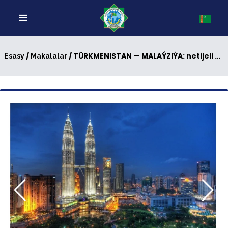
/
/ TÜRKMENISTAN — MALAÝZIÝA: netijeli hyzmatdaşlyk, täze mümkinçilikler
Esasy
Makalalar