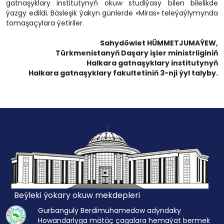
gatnaşyklary institutynyň okuw studiýasy bilen bilelikde
ýazgy edildi. Bäsleşik ýakyn günlerde «Miras» teleýaýlymynda
tomaşaçylara ýetiriler.
Sahydöwlet HÜMMETJUMAÝEW,
Türkmenistanyň Daşary işler ministrliginiň
Halkara gatnaşyklary institutynyň
Halkara gatnaşyklary fakultetiniň 3-nji ýyl talyby.
Beýleki ýokary okuw mekdepleri
Gurbanguly Berdimuhamedow adyndaky
Howandarlyga mätäç çagalara hemaýat bermek