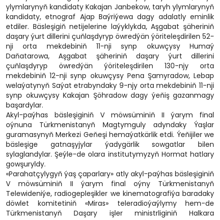
ylymlarynyň kandidaty Kakajan Janbekow, taryh ylymlarynyň
kandidaty, etnograf Ajap Baýriýewa dagy adalatly eminlik
etdiler. Bäsleşigiň netijelerine laýyklykda, Aşgabat şäheriniň
daşary ýurt dillerini çuňlaşdyryp öwredýän ýöriteleşdirilen 52-
nji orta mekdebiniň 11-nji synp okuwçysy Humaý
Daňatarowa, Aşgabat şäheriniň daşary ýurt dillerini
çuňlaşdyryp öwredýän ýöriteleşdirilen 130-njy orta
mekdebiniň 12-nji synp okuwçysy Pena Şamyradow, Lebap
welaýatynyň Saýat etrabyndaky 9-njy orta mekdebiniň 11-nji
synp okuwçysy Kakajan Şöhradow dagy ýeňiş gazanmagy
başardylar.
Akyl-paýhas bäsleşiginiň V möwsüminiň II ýarym final
oýnuna Türkmenistanyň Magtymguly adyndaky Ýaşlar
guramasynyň Merkezi Geňeşi hemaýatkärlik etdi. Ýeňijiler we
bäsleşige gatnaşyjylar ýadygärlik sowgatlar bilen
sylaglandylar. Şeýle-de olara institutymyzyň Hormat hatlary
gowşuryldy.
«Parahatçylygyň ýaş çaparlary» atly akyl-paýhas bäsleşiginiň
V möwsüminiň II ýarym final oýny Türkmenistanyň
Telewideniýe, radiogepleşikler we kinematografiýa baradaky
döwlet komitetiniň «Miras» teleradioýaýlymy hem-de
Türkmenistanyň Daşary işler ministrliginiň Halkara