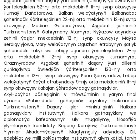
Aşgabat şäheriniň daşary ýurt dillerini çuňlaşdyryp öwredýän
ýöriteleşdirilen 52-nji orta mekdebiniň 11-nji synp okuwçysy
Humaý Daňatarowa, Balkan welaýatynyň Balkanabat
şäherindäki ýöriteleşdirilen 22-nji orta mekdebiniň 12-nji synp
okuwçysy Medine Gulberdiýewa, Aşgabat şäheriniň
Türkmenistanyň Gahrymany Atamyrat Nyýazow adyndaky
zehinli ýaşlar mekdebiniň 12-nji synp okuwçysy Maýsa
Berdigylyjowa, Mary welaýatynyň Oguzhan etrabynyň Şatlyk
şäherindäki takyk we tebigy ugurlara ýöriteleşdirilen 12-nji
orta mekdebiniň 12-nji synp okuwçysy Jumamyrat
Orazmyradow, Aşgabat şäheriniň daşary ýurt dillerini
çuňlaşdyryp öwredýän ýöriteleşdirilen 130-njy orta
mekdebiniň 12-nji synp okuwçysy Pena Şamyradow, Lebap
welaýatynyň Saýat etrabyndaky 9-njy orta mekdebiniň 11-nji
synp okuwçysy Kakajan Şöhradow dagy gatnaşdylar.
Akyl-paýhas bäsleşiginiň V möwsüminiň II ýarym final
oýnuna «Pähimdarlar geňeşiniň» agzalary hökmünde
Türkmenistanyň Daşary işler ministrliginiň Halkara
gatnaşyklary institutynyň Halkara gatnaşyklary we
diplomatiýa kafedrasynyň uly mugallymy, filosofiýa
ylymlarynyň kandidaty Begenç Karaýew, Türkmenistanyň
Ylymlar Akademiýasynyň Magtymguly adyndaky Dil,
edebiýat we milli golýazmalar institutynyň alym kätibi, taryh