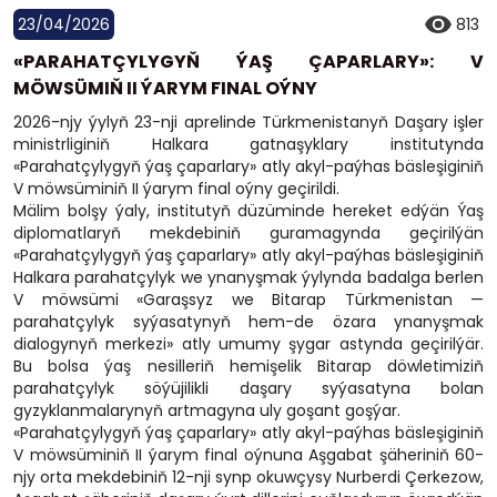
23/04/2026
813
«PARAHATÇYLYGYŇ ÝAŞ ÇAPARLARY»: V
MÖWSÜMIŇ II ÝARYM FINAL OÝNY
2026-njy ýylyň 23-nji aprelinde Türkmenistanyň Daşary işler
ministrliginiň Halkara gatnaşyklary institutynda
«Parahatçylygyň ýaş çaparlary» atly akyl-paýhas bäsleşiginiň
V möwsüminiň II ýarym final oýny geçirildi.
Mälim bolşy ýaly, institutyň düzüminde hereket edýän Ýaş
diplomatlaryň mekdebiniň guramagynda geçirilýän
«Parahatçylygyň ýaş çaparlary» atly akyl-paýhas bäsleşiginiň
Halkara parahatçylyk we ynanyşmak ýylynda badalga berlen
V möwsümi «Garaşsyz we Bitarap Türkmenistan —
parahatçylyk syýasatynyň hem-de özara ynanyşmak
dialogynyň merkezi» atly umumy şygar astynda geçirilýär.
Bu bolsa ýaş nesilleriň hemişelik Bitarap döwletimiziň
parahatçylyk söýüjilikli daşary syýasatyna bolan
gyzyklanmalarynyň artmagyna uly goşant goşýar.
«Parahatçylygyň ýaş çaparlary» atly akyl-paýhas bäsleşiginiň
V möwsüminiň II ýarym final oýnuna Aşgabat şäheriniň 60-
njy orta mekdebiniň 12-nji synp okuwçysy Nurberdi Çerkezow,