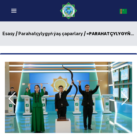
/
/ «PARAHATÇYLYGYŇ ÝAŞ ÇAPARLARY»: V MÖWSÜMIŇ II ÝARYM FINAL OÝNY
Esasy
Parahatçylygyň ýaş çaparlary