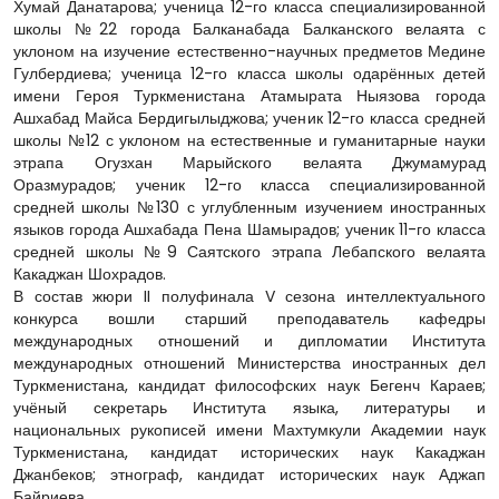
Хумай Данатарова; ученица 12-го класса специализированной
школы №22 города Балканабада Балканского велаята с
уклоном на изучение естественно-научных предметов Медине
Гулбердиева; ученица 12-го класса школы одарённых детей
имени Героя Туркменистана Атамырата Ныязова города
Ашхабад Майса Бердигылыджова; ученик 12-го класса средней
школы №12 с уклоном на естественные и гуманитарные науки
этрапа Огузхан Марыйского велаята Джумамурад
Оразмурадов; ученик 12-го класса специализированной
средней школы №130 с углубленным изучением иностранных
языков города Ашхабада Пена Шамырадов; ученик 11-го класса
средней школы №9 Саятского этрапа Лебапского велаята
Какаджан Шохрадов.
В состав жюри II полуфинала V сезона интеллектуального
конкурса вошли старший преподаватель кафедры
международных отношений и дипломатии Института
международных отношений Министерства иностранных дел
Туркменистана, кандидат философских наук Бегенч Караев;
учёный секретарь Института языка, литературы и
национальных рукописей имени Махтумкули Академии наук
Туркменистана, кандидат исторических наук Какаджан
Джанбеков; этнограф, кандидат исторических наук Аджап
Байриева.