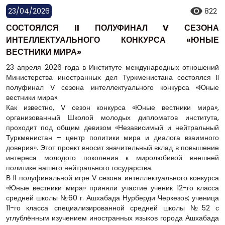
23/04/2026
822
СОСТОЯЛСЯ II ПОЛУФИНАЛ V СЕЗОНА
ИНТЕЛЛЕКТУАЛЬНОГО КОНКУРСА «ЮНЫЕ
ВЕСТНИКИ МИРА»
23 апреля 2026 года в Институте международных отношений
Министерства иностранных дел Туркменистана состоялся II
полуфинал V сезона интеллектуального конкурса «Юные
вестники мира».
Как известно, V сезон конкурса «Юные вестники мира»,
организованный Школой молодых дипломатов института,
проходит под общим девизом «Независимый и нейтральный
Туркменистан – центр политики мира и диалога взаимного
доверия». Этот проект вносит значительный вклад в повышение
интереса молодого поколения к миролюбивой внешней
политике нашего нейтрального государства.
В II полуфинальной игре V сезона интеллектуального конкурса
«Юные вестники мира» приняли участие ученик 12-го класса
средней школы №60 г. Ашхабада Нурберди Черкезов; ученица
11-го класса специализированной средней школы №52 с
углублённым изучением иностранных языков города Ашхабада