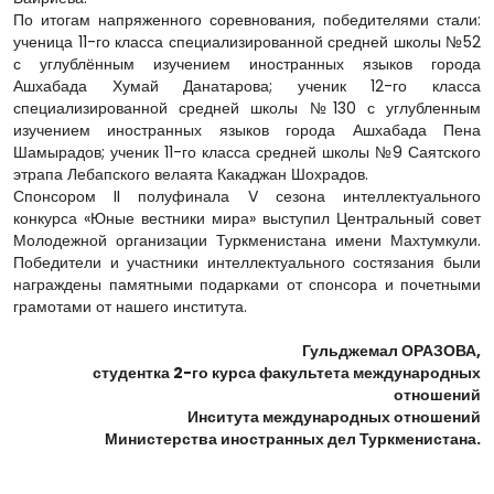
По итогам напряженного соревнования, победителями стали:
ученица 11-го класса специализированной средней школы №52
с углублённым изучением иностранных языков города
Ашхабада Хумай Данатарова; ученик 12-го класса
специализированной средней школы №130 с углубленным
изучением иностранных языков города Ашхабада Пена
Шамырадов; ученик 11-го класса средней школы №9 Саятского
этрапа Лебапского велаята Какаджан Шохрадов.
Спонсором II полуфинала V сезона интеллектуального
конкурса «Юные вестники мира» выступил Центральный совет
Молодежной организации Туркменистана имени Махтумкули.
Победители и участники интеллектуального состязания были
награждены памятными подарками от спонсора и почетными
грамотами от нашего института.
Гульджемал ОРАЗОВА,
студентка 2-го курса факультета международных
отношений
Инситута международных отношений
Министерства иностранных дел Туркменистана.