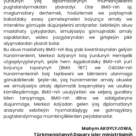
ýurdunyň ýaş diplomatlarynyň mümkinçiliklerini
pugtalandyrmakdan ybaratdyr. Olar BMG-niň işi,
maglumatlary derňemek, hödürlemek we paýlaşmak
babatdaky esasy çemeleşmeleri boýunça amaly we
interaktiw görnüşde düşünjelerini artdyrarlar. Sebitleýin okuw
maslahaty çykyşlardan, simulýasiýa görnüşindäki amaly
sapaklardan, wideo ýazgylaryndan we giňişleýin pikir
alyşmalardan ybarat bolar.
Bu okuw maslahaty BMG-niň Baş ştab kwartirasyndan gelýän
hünärmenleriň, Merkezi Aziýanyň bäş ýurdunyň Hemişelik
utgaşdyryjylarynyň, şeýle hem Aşgabatdaky BMG-niň ýurt
boýunça toparynyň (BMG ÝBT) we ÖADSM-niň
hünärmenleriniň baý tejribesini we bilimlerini ulanmaga
gönükdirilendir. Şeýle-de, ýaş hünärmenler amaly okuwlar
we simulýasiýa arkaly diplomatik başarnyklary we usullary
kämilleşdirmäge, BMG-niň usulyýetleri we seljeriş gurallary
bilen tanyşmaga, BMG-niň diline we adalgalaryna
düşünmäge, Merkezi Aziýadan gelen ýaş diplomatlaryň
arasynda sebitleýin hyzmatdaşlygy we gatnaşyklary
pugtalandyrmaga mümkinçiliklerden peýdalanarlar.
Mahym AKGYLYJOWA,
Türkmenistanyň Daşary işler ministrliginiň