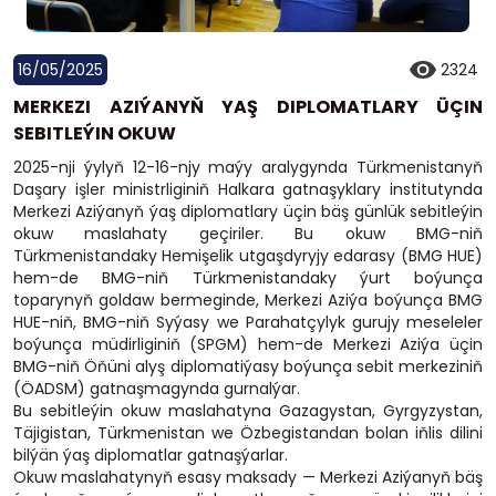
16/05/2025
2324
MERKEZI AZIÝANYŇ YAŞ DIPLOMATLARY ÜÇIN
SEBITLEÝIN OKUW
2025-nji ýylyň 12-16-njy maýy aralygynda Türkmenistanyň
Daşary işler ministrliginiň Halkara gatnaşyklary institutynda
Merkezi Aziýanyň ýaş diplomatlary üçin bäş günlük sebitleýin
okuw maslahaty geçiriler. Bu okuw BMG-niň
Türkmenistandaky Hemişelik utgaşdyryjy edarasy (BMG HUE)
hem-de BMG-niň Türkmenistandaky ýurt boýunça
toparynyň goldaw bermeginde, Merkezi Aziýa boýunça BMG
HUE-niň, BMG-niň Syýasy we Parahatçylyk gurujy meseleler
boýunça müdirliginiň (SPGM) hem-de Merkezi Aziýa üçin
BMG-niň Öňüni alyş diplomatiýasy boýunça sebit merkeziniň
(ÖADSM) gatnaşmagynda gurnalýar.
Bu sebitleýin okuw maslahatyna Gazagystan, Gyrgyzystan,
Täjigistan, Türkmenistan we Özbegistandan bolan iňlis dilini
bilýän ýaş diplomatlar gatnaşýarlar.
Okuw maslahatynyň esasy maksady — Merkezi Aziýanyň bäş