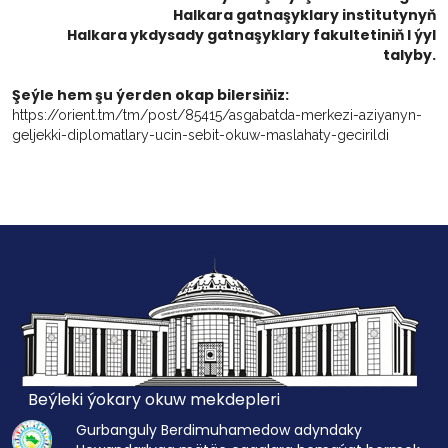
Halkara gatnaşyklary institutynyň
Halkara ykdysady gatnaşyklary fakultetiniň I ýyl
talyby.
Şeýle hem şu ýerden okap bilersiňiz:
https://orient.tm/tm/post/85415/asgabatda-merkezi-aziyanyn-
geljekki-diplomatlary-ucin-sebit-okuw-maslahaty-gecirildi
Beýleki ýokary okuw mekdepleri
Gurbanguly Berdimuhamedow adyndaky