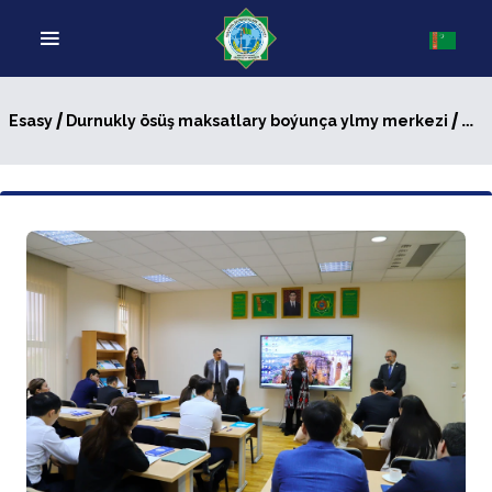
/
/ MERKEZI AZIÝANYŇ YAŞ DIPLOMATLARY ÜÇIN SEBITLEÝIN OKUW
Esasy
Durnukly ösüş maksatlary boýunça ylmy merkezi