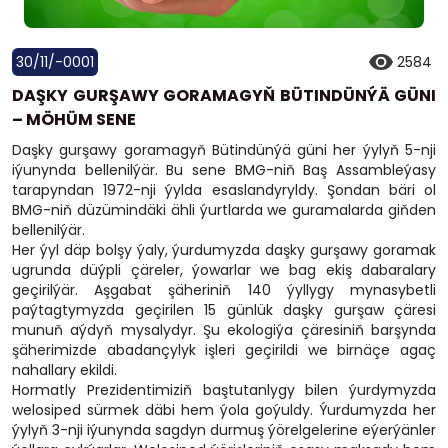
30/11/-0001
2584
DAŞKY GURŞAWY GORAMAGYŇ BÜTINDÜNÝÄ GÜNI
– MÖHÜM SENE
Daş­ky gur­şa­wy go­ra­ma­gyň Bü­tin­dün­ýä gü­ni her ýy­lyň 5-nji
iýu­nyn­da bel­le­nil­ýär. Bu sene BMG-niň Baş Assambleýasy
tarapyndan 1972-nji ýylda esaslandyryldy. Şondan bäri ol
BMG-niň düzümindäki ähli ýurtlarda we guramalarda giňden
bellenilýär.
Her ýyl däp bolşy ýaly, ýurdumyzda daşky gurşawy goramak
ugrunda düýpli çäreler, ýowarlar we bag ekiş dabaralary
geçirilýär. Aşgabat şäheriniň 140 ýyllygy mynasybetli
paýtagtymyzda geçirilen 15 günlük daşky gurşaw çäresi
munuň aýdyň mysalydyr. Şu ekologiýa çäresiniň barşynda
şäherimizde abadançylyk işleri geçirildi we birnäçe agaç
nahallary ekildi.
Hormatly Prezidentimiziň baştutanlygy bilen ýurdymyzda
welosiped sürmek däbi hem ýola goýuldy. Ýurdumyzda her
ýylyň 3-nji iýunynda sagdyn durmuş ýörelgelerine eýerýänler