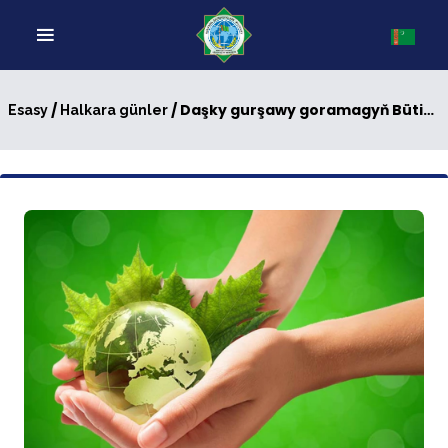
/
/ Daşky gurşawy goramagyň Bütindünýä güni – möhüm sene
Esasy
Halkara günler