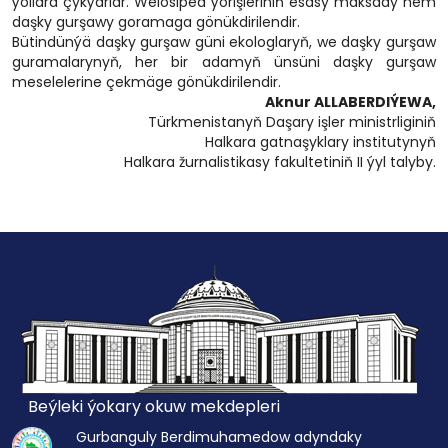
ýollara çykýarlar. Welosiped ýörişleriniň esasy maksady hem
daşky gurşawy goramaga gönükdirilendir.
Bütindünýä daşky gurşaw güni ekologlaryň, we daşky gurşaw
guramalarynyň, her bir adamyň ünsüni daşky gurşaw
meselelerine çekmäge gönükdirilendir.
Aknur ALLABERDIÝEWA,
Türkmenistanyň Daşary işler ministrliginiň
Halkara gatnaşyklary institutynyň
Halkara žurnalistikasy fakultetiniň II ýyl talyby.
Beýleki ýokary okuw mekdepleri
Gurbanguly Berdimuhamedow adyndaky