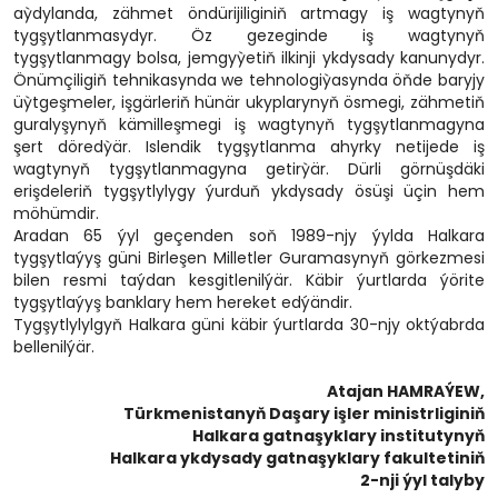
aỳdylanda, zähmet öndürijiliginiň artmagy iş wagtynyň
tygşytlanmasydyr. Öz gezeginde iş wagtynyň
tygşytlanmagy bolsa, jemgyỳetiň ilkinji ykdysady kanunydyr.
Önümçiligiň tehnikasynda we tehnologiỳasynda öňde baryjy
üỳtgeşmeler, işgärleriň hünär ukyplarynyň ösmegi, zähmetiň
guralyşynyň kämilleşmegi iş wagtynyň tygşytlanmagyna
şert döredỳär. Islendik tygşytlanma ahyrky netijede iş
wagtynyň tygşytlanmagyna getirỳär. Dürli görnüşdäki
erişdeleriň tygşytlylygy ýurduň ykdysady ösüşi üçin hem
möhümdir.
Aradan 65 ýyl geçenden soň 1989-njy ýylda Halkara
tygşytlaýyş güni Birleşen Milletler Guramasynyň görkezmesi
bilen resmi taýdan kesgitlenilýär. Käbir ýurtlarda ýörite
tygşytlaýyş banklary hem hereket edýändir.
Tygşytlylylgyň Halkara güni käbir ýurtlarda 30-njy oktýabrda
bellenilýär.
Atajan HAMRAÝEW,
Türkmenistanyň Daşary işler ministrliginiň
Halkara gatnaşyklary institutynyň
Halkara ykdysady gatnaşyklary fakultetiniň
2-nji ýyl talyby