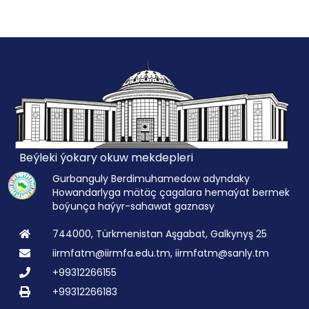
Beýleki ýokary okuw mekdepleri
Gurbanguly Berdimuhamedow adyndaky
Howandarlyga mätäç çagalara hemaýat bermek
boýunça haýyr-sahawat gaznasy
744000, Türkmenistan Aşgabat, Galkynyş 25
iirmfatm@iirmfa.edu.tm, iirmfatm@sanly.tm
+99312266155
+99312266183