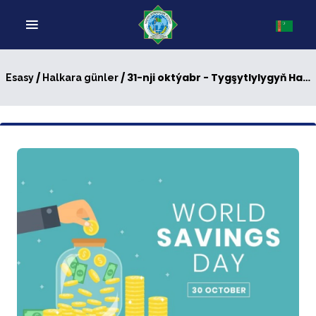
/
/ 31-nji oktýabr - Tygşytlylygyň Halkara güni
Esasy
Halkara günler