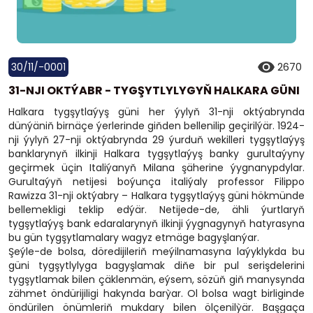
30/11/-0001
2670
31-NJI OKTÝABR - TYGŞYTLYLYGYŇ HALKARA GÜNI
Halkara tygşytlaýyş güni her ýylyň 31-nji oktýabrynda
dünýäniň birnäçe ýerlerinde giňden bellenilip geçirilýär. 1924-
nji ýylyň 27-nji oktýabrynda 29 ýurduň wekilleri tygşytlaýyş
banklarynyň ilkinji Halkara tygşytlaýyş banky gurultaýyny
geçirmek üçin Italiýanyň Milana şäherine ýygnanypdylar.
Gurultaýyň netijesi boýunça italiýaly professor Filippo
Rawizza 31-nji oktýabry – Halkara tygşytlaýyş güni hökmünde
bellemekligi teklip edýär. Netijede-de, ähli ýurtlaryň
tygşytlaýyş bank edaralarynyň ilkinji ýygnagynyň hatyrasyna
bu gün tygşytlamalary wagyz etmäge bagyşlanýar.
Şeýle-de bolsa, döredijileriň meýilnamasyna laýyklykda bu
güni tygşytlylyga bagyşlamak diňe bir pul serişdelerini
tygşytlamak bilen çäklenmän, eýsem, sözüň giň manysynda
zähmet öndürijiligi hakynda barỳar. Ol bolsa wagt birliginde
öndürilen önümleriň mukdary bilen ölçenilỳär. Başgaça