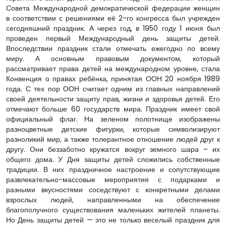
Совета Международной демократической федерации женщин
в соответствии с решениями её 2-го конгресса был учрежден
сегодняшний праздник. А через год, в 1950 году 1 июня был
проведен первый Международный день защиты детей.
Впоследствии праздник стали отмечать ежегодно по всему
миру. А основным правовым документом, который
рассматривает права детей на международном уровне, стала
Конвенция о правах ребёнка, принятая ООН 20 ноября 1989
года. С тех пор ООН считает одним из главных направлений
своей деятельности защиту прав, жизни и здоровья детей. Его
отмечают больше 60 государств мира. Праздник имеет свой
официальный флаг. На зеленом полотнище изображены
разноцветные детские фигурки, которые символизируют
разноликий мир, а также толерантное отношение людей друг к
другу. Они беззаботно кружатся вокруг земного шара – их
общего дома. У Дня защиты детей сложились собственные
традиции. В них праздничное настроение и сопутствующие
развлекательно-массовые мероприятия с подарками и
разными вкусностями соседствуют с конкретными делами
взрослых людей, направленными на обеспечение
благополучного существования маленьких жителей планеты.
Но День защиты детей — это не только веселый праздник для