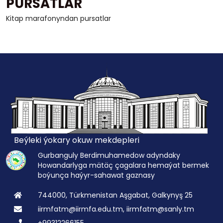
PURSATLAR
Kitap marafonyndan pursatlar
Beýleki ýokary okuw mekdepleri
Gurbanguly Berdimuhamedow adyndaky
Howandarlyga mätäç çagalara hemaýat bermek
boýunça haýyr-sahawat gaznasy
744000, Türkmenistan Aşgabat, Galkynyş 25
iirmfatm@iirmfa.edu.tm, iirmfatm@sanly.tm
+99312266155