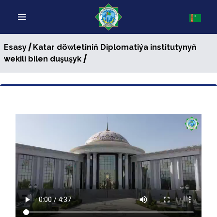
/
Esasy
Katar döwletiniň Diplomatiýa institutynyň
/
wekili bilen duşuşyk