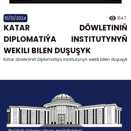
10/12/2024
1547
KATAR DÖWLETINIŇ
DIPLOMATIÝA INSTITUTYNYŇ
WEKILI BILEN DUŞUŞYK
Katar döwletiniň Diplomatiýa institutynyň wekili bilen duşuşyk
Beýleki ýokary okuw mekdepleri